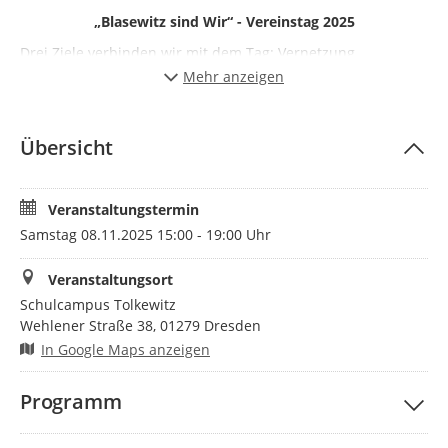
„Blasewitz sind Wir“ - Vereinstag 2025
Drei Ziele verbinden wir mit dem Tag: Vernetzung,
Fortbildung und Austausch.
Mehr anzeigen
Unter anderem zu den Themen Stadtbezirksförderung,
Ehrenamtsgewinnung, Verein & Steuern und digitale Tools
Übersicht
für Social-Media wird eine intensivere Betrachtung in
Workshops angeboten.
Im Stadtbezirk Blasewitz sind über 900 Vereine sowie eine
Veranstaltungstermin
Vielzahl weiterer Gruppierungen ansässig. Eingeladen sind
Samstag 08.11.2025 15:00 - 19:00 Uhr
jeweils eine bis max. drei Personen pro Verein. Jede
Teilnehmer benötigt eine eigene Buchung.
Veranstaltungsort
Schulcampus Tolkewitz
Wehlener Straße 38, 01279 Dresden
In Google Maps anzeigen
Programm