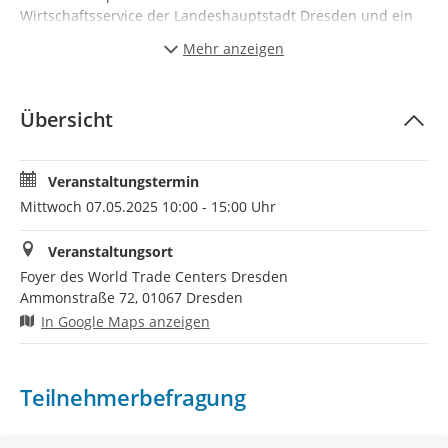
Wirtschaftsservice der Landeshauptstadt Dresden und ein
Dolmetscher-Team stehen koordinierend als
Mehr anzeigen
Ansprechpartner zur Verfügung.
Haben Sie Interesse, Ihr Unternehmen mit aktuellen
Jobangeboten zu präsentieren? Dann sichern Sie sich einen
Übersicht
der limitierten Ausstellerplätze und melden Sie sich hier an.
Pro Aussteller genügt eine Anmeldung, alle weiteren
Personen, die bei der Standbetreuung mitwirken, benötigen
Veranstaltungstermin
keine Anmeldung. Dieses Angebot ist für Sie kostenfrei.
Mittwoch 07.05.2025 10:00 - 15:00 Uhr
Veranstaltungsort
Foyer des World Trade Centers Dresden
Ammonstraße 72, 01067 Dresden
In Google Maps anzeigen
Teilnehmerbefragung