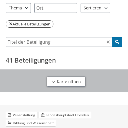
2 Einträge verfügbar. Benutzen Sie "Pfeiltaste oben" und "Pfeil
5 Einträge verfügbar. Benutzen Sie "P
Ort
Thema
Sortieren
12 Einträge verfügbar. Benutzen Sie "Pfeiltaste oben" und "Pfei
2 Einträge verfügbar. Be
Aktuelle Beteiligungen
Suche nach Beteiligung
41
Beteiligungen
Karte öffnen
Veranstaltung
Landeshauptstadt Dresden
Bildung und Wissenschaft