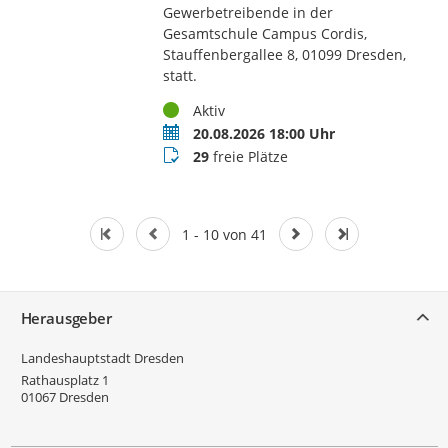
Gewerbetreibende in der
Gesamtschule Campus Cordis,
Stauffenbergallee 8, 01099 Dresden,
statt.
Status
Aktiv
Termin
20.08.2026 18:00 Uhr
Buchungsstatus
29
freie Plätze
1 - 10 von 41
Service
Herausgeber
Landeshauptstadt Dresden
Rathausplatz 1
01067
Dresden