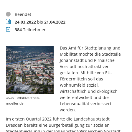
Status
Beendet
Zeitraum
24.03.2022
bis
21.04.2022
Teilnehmer
384
Teilnehmer
Das Amt für Stadtplanung und
Mobilität möchte die Stadtteile
Johannstadt und Pirnaische
Vorstadt noch attraktiver
gestalten. Mithilfe von EU-
Fördermitteln soll das
Wohnumfeld sozial,
wirtschaftlich und ökologisch
weiterentwickelt und die
www.luftbildvertrieb-
Lebensqualität verbessert
mueller.de
werden.
Im ersten Quartal 2022 führte die Landeshauptstadt
Dresden bereits eine Bürgerbeteiligung zur sozialen
Stadtentwicklung in der Johannstadt/Pirnaischen Vorstadt