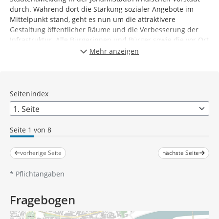
durch. Während dort die Stärkung sozialer Angebote im
Mittelpunkt stand, geht es nun um die attraktivere
Gestaltung öffentlicher Räume und die Verbesserung der
Infrastruktur. Alle Bürgerinnen und Bürger sowie die vor Ort
ansässigen Träger und Vereine sind eingeladen,
vom 24.
Mehr anzeigen
März bis 21. April 2022
an der Online-Umfrage
teilzunehmen. Schwerpunkte sind die Areale um die
Lingnerallee, den Sachsenplatz, die Dürerstraße und den
Trinitatisplatz. Auch andere Orte im Gebiet werden
Seitenindex
aufgrund Ihrer Hinweise und Anregungen untersucht.
Teilen Sie uns mit, wie Sie die aktuelle Situation bewerten
und welche Maßnahmen Sie sich für die weitere Gestaltung
Seite 1 von 8
der Stadtteile Johannstadt und Pirnaische Vorstadt
wünschen.
vorherige Seite
nächste Seite
*
Pflichtangaben
Fragebogen