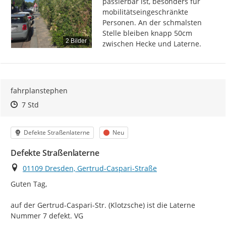
passierbar ist, besonders für 
mobilitätseingeschränkte 
Personen. An der schmalsten 
Stelle bleiben knapp 50cm 
2 Bilder
zwischen Hecke und Laterne.
fahrplanstephen
Zeitpunkt des Erstellens
Zeitpunkt des Erstellens
Zur Äußerung
7 Std
Kategorie
Status
Defekte Straßenlaterne
Neu
Defekte Straßenlaterne
Ort
01109 Dresden, Gertrud-Caspari-Straße
Guten Tag,

auf der Gertrud-Caspari-Str. (Klotzsche) ist die Laterne 
Nummer 7 defekt. VG