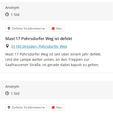
Anonym
Zeitpunkt des Erstellens
Zeitpunkt des Erstellens
Zur Äußerung
1 Std
Kategorie
Status
Defekte Straßenlaterne
Neu
Mast 17 Pohrsdorfer Weg ist defekt
Ort
01169 Dresden, Pohrsdorfer Weg
Mast 17 Pohrsdorfer Weg ist seit über einem Jahr defekt. 
Und die Lampe weiter unten, an den Treppen zur 
Saalhausener Straße, ist gerade dabei kaputt zu gehen.
Anonym
Zeitpunkt des Erstellens
Zeitpunkt des Erstellens
Zur Äußerung
1 Std
Kategorie
Status
Defekte Straßenlaterne
Neu