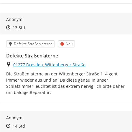
Anonym
Zeitpunkt des Erstellens
Zeitpunkt des Erstellens
Zur Äußerung
13 Std
Kategorie
Status
Defekte Straßenlaterne
Neu
Defekte Straßenlaterne
Ort
01277 Dresden, Wittenberger Straße
Die Straßenlaterne an der Wittenberger Straße 114 geht 
immer wieder aus und an. Da diese genau in unser 
Schlafzimmer leuchtet ist das extrem nervig, ich bitte daher 
um baldige Reparatur.
Anonym
Zeitpunkt des Erstellens
Zeitpunkt des Erstellens
Zur Äußerung
14 Std