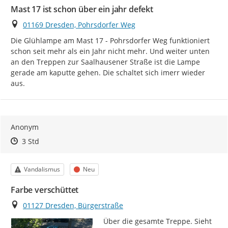
Mast 17 ist schon über ein jahr defekt
Ort
01169 Dresden, Pohrsdorfer Weg
Die Glühlampe am Mast 17 - Pohrsdorfer Weg funktioniert 
schon seit mehr als ein Jahr nicht mehr. Und weiter unten 
an den Treppen zur Saalhausener Straße ist die Lampe 
gerade am kaputte gehen. Die schaltet sich imerr wieder 
aus.
Anonym
Zeitpunkt des Erstellens
Zeitpunkt des Erstellens
Zur Äußerung
3 Std
Kategorie
Status
Vandalismus
Neu
Farbe verschüttet
Ort
01127 Dresden, Bürgerstraße
Über die gesamte Treppe. Sieht 