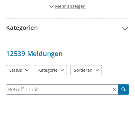
Stadt schöner und lebenwerter zu gestalten.
Mehr anzeigen
Vielen Dank für Ihre Unterstützung!
Kategorien
12539
Meldungen
Status
Kategorie
Sortieren
4 Einträge verfügbar. Benutzen Sie "Pfeiltaste oben" und "Pfeil
9 Einträge verfügbar. Benutzen Sie "Pfeiltaste ob
2 Einträge verfügbar. Benutzen 
Suche nach Meldungen und Kommentaren