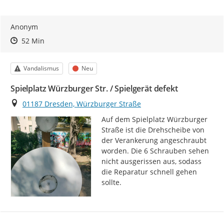
Anonym
Zeitpunkt des Erstellens
Zeitpunkt des Erstellens
Zur Äußerung
52 Min
Kategorie
Status
Vandalismus
Neu
Spielplatz Würzburger Str. / Spielgerät defekt
Ort
01187 Dresden, Würzburger Straße
Auf dem Spielplatz Würzburger 
Straße ist die Drehscheibe von 
der Verankerung angeschraubt 
worden. Die 6 Schrauben sehen 
nicht ausgerissen aus, sodass 
die Reparatur schnell gehen 
sollte.