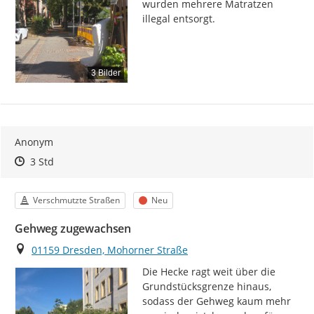
wurden mehrere Matratzen 
illegal entsorgt.
3 Bilder
Anonym
Zeitpunkt des Erstellens
Zeitpunkt des Erstellens
Zur Äußerung
3 Std
Kategorie
Status
Verschmutzte Straßen
Neu
Gehweg zugewachsen
Ort
01159 Dresden, Mohorner Straße
Die Hecke ragt weit über die 
Grundstücksgrenze hinaus, 
sodass der Gehweg kaum mehr 