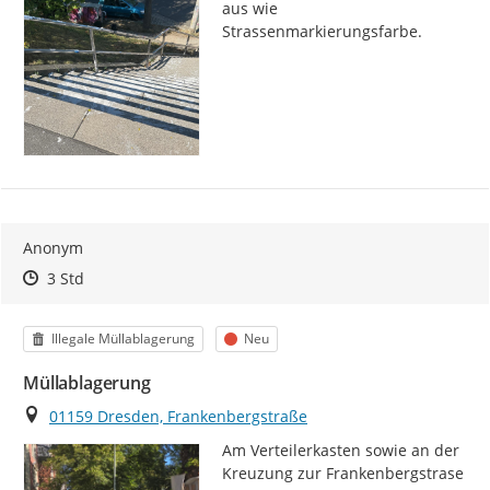
aus wie 
Strassenmarkierungsfarbe.
Anonym
Zeitpunkt des Erstellens
Zeitpunkt des Erstellens
Zur Äußerung
3 Std
Kategorie
Status
Illegale Müllablagerung
Neu
Müllablagerung
Ort
01159 Dresden, Frankenbergstraße
Am Verteilerkasten sowie an der 
Kreuzung zur Frankenbergstrase 