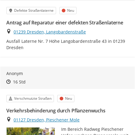
Kategorie
Status
Defekte Straßenlaterne
Neu
Antrag auf Reparatur einer defekten Straßenlaterne
Ort
01239 Dresden, Langobardenstraße
Ausfall Laterne Nr. 7 Höhe Langobardenstraße 43 in 01239 
Dresden
Anonym
Zeitpunkt des Erstellens
Zeitpunkt des Erstellens
Zur Äußerung
16 Std
Kategorie
Status
Verschmutzte Straßen
Neu
Verkehrsbehinderung durch Pflanzenwuchs
Ort
01127 Dresden, Pieschener Mole
Im Bereich Radweg Pieschener 