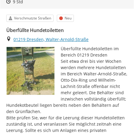
Zeitpunkt des Erstellens
Zeitpunkt des Erstellens
Zur Äußerung
9 Std
Kategorie
Status
Verschmutzte Straßen
Neu
Überfüllte Hundetoiletten
Ort
01219 Dresden, Walter-Arnold-Straße
Überfüllte Hundetoiletten im 
Bereich 01219 Dresden

Seit etwa drei bis vier Wochen 
werden mehrere Hundetoiletten 
im Bereich Walter-Arnold-Straße, 
Otto-Dix-Ring und Wilhelm-
Lachnit-Straße offenbar nicht 
mehr geleert. Die Behälter sind 
inzwischen vollständig überfüllt; 
Hundekotbeutel liegen bereits neben den Behältern auf 
den Grünflächen.

Bitte prüfen Sie, wer für die Leerung dieser Hundetoiletten 
zuständig ist, und veranlassen Sie möglichst zeitnah eine 
Leerung. Sollte es sich um Anlagen eines privaten 