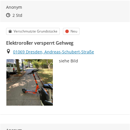
Anonym
Zeitpunkt des Erstellens
Zeitpunkt des Erstellens
Zur Äußerung
2 Std
Kategorie
Status
Verschmutzte Grundstücke
Neu
Elektroroller versperrt Gehweg
Ort
01069 Dresden, Andreas-Schubert-Straße
siehe Bild