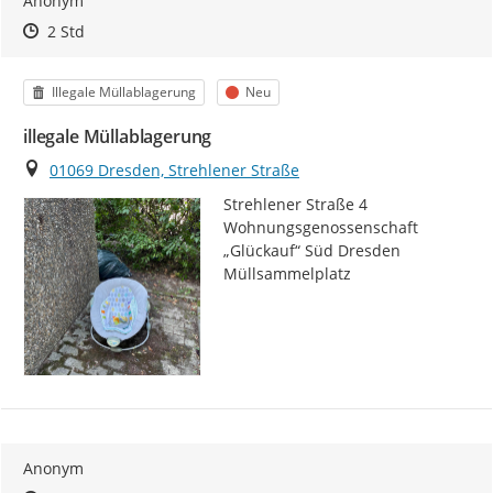
Anonym
Zeitpunkt des Erstellens
Zeitpunkt des Erstellens
Zur Äußerung
2 Std
Kategorie
Status
Illegale Müllablagerung
Neu
illegale Müllablagerung
Ort
01069 Dresden, Strehlener Straße
Strehlener Straße 4 
Wohnungsgenossenschaft 
„Glückauf“ Süd Dresden 
Müllsammelplatz
Anonym