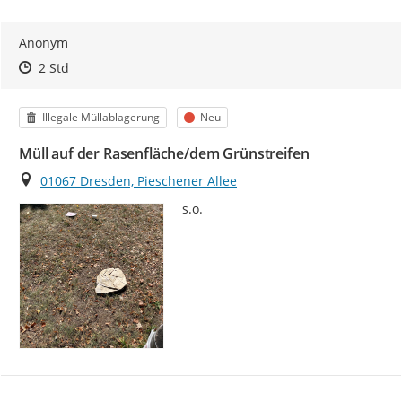
Anonym
Zeitpunkt des Erstellens
Zeitpunkt des Erstellens
Zur Äußerung
2 Std
Kategorie
Status
Illegale Müllablagerung
Neu
Müll auf der Rasenfläche/dem Grünstreifen
Ort
01067 Dresden, Pieschener Allee
s.o.