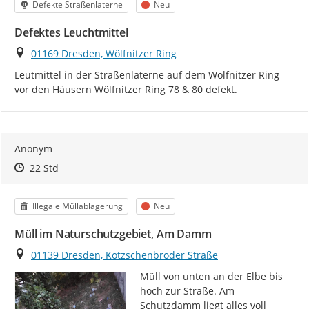
Kategorie
Status
Defekte Straßenlaterne
Neu
Defektes Leuchtmittel
Ort
01169 Dresden, Wölfnitzer Ring
Leutmittel in der Straßenlaterne auf dem Wölfnitzer Ring 
vor den Häusern Wölfnitzer Ring 78 & 80 defekt.
Anonym
Zeitpunkt des Erstellens
Zeitpunkt des Erstellens
Zur Äußerung
22 Std
Kategorie
Status
Illegale Müllablagerung
Neu
Müll im Naturschutzgebiet, Am Damm
Ort
01139 Dresden, Kötzschenbroder Straße
Müll von unten an der Elbe bis 
hoch zur Straße. Am 
Schutzdamm liegt alles voll 