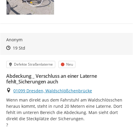
Anonym
Zeitpunkt des Erstellens
Zeitpunkt des Erstellens
Zur Äußerung
19 Std
Kategorie
Status
Defekte Straßenlaterne
Neu
Abdeckung _ Verschluss an einer Laterne
fehlt_Sicherungen auch
Ort
01099 Dresden, Waldschlößchenbrücke
Wenn man direkt aus dem Fahrstuhl am Waldschlösschen 
heraus kommt, steht in rund 20 Metern eine Laterne. Dort 
fehlt im unteren Bereich die Abdeckung. Man sieht dort 
direkt die Steckplätze der Sicherungen.

?