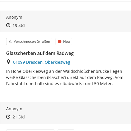
Anonym
Zeitpunkt des Erstellens
Zeitpunkt des Erstellens
Zur Äußerung
19 Std
Kategorie
Status
Verschmutzte Straßen
Neu
Glasscherben auf dem Radweg
Ort
01099 Dresden, Oberkiesweg
In Höhe Oberkiesweg an der Waldschlößchenbrücke liegen 
weiße Glasscherben (Flasche?) direkt auf dem Radweg. Vom 
Fahrstuhl oberhalb sind es elbabwärts rund 50 Meter.
Anonym
Zeitpunkt des Erstellens
Zeitpunkt des Erstellens
Zur Äußerung
21 Std