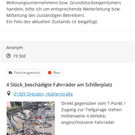
Wohnungsunternehmens bzw. Grundstückseigentümers 
handeln, bitte ich um entsprechende Weiterleitung bzw. 
Mitteilung des zuständigen Betreibers.

Ein Foto des aktuellen Zustands ist beigefügt.
Anonym
Zeitpunkt des Erstellens
Zeitpunkt des Erstellens
Zur Äußerung
19 Std
Kategorie
Status
Fahrzeugwrack
Neu
4 Stück_beschädigte Fahrräder am Schillerplatz
Ort
01309 Dresden, Hüblerstraße
Direkt gegenüber vom T-Punkt / 
Zugang zur Tiefgarage stehen 
mittlerweile 4 defekte, 
angeschlossene Fahrräder