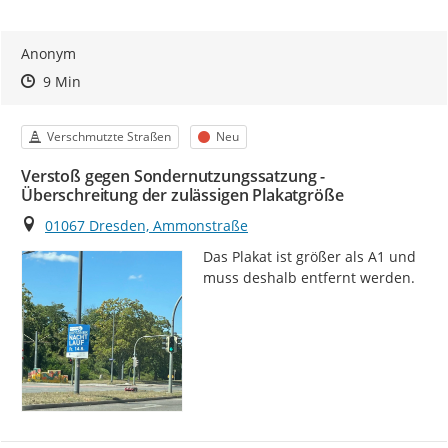
Anonym
Zeitpunkt des Erstellens
Zeitpunkt des Erstellens
Zur Äußerung
9 Min
Kategorie
Status
Verschmutzte Straßen
Neu
Verstoß gegen Sondernutzungssatzung -
Überschreitung der zulässigen Plakatgröße
Ort
01067 Dresden, Ammonstraße
Das Plakat ist größer als A1 und 
muss deshalb entfernt werden.