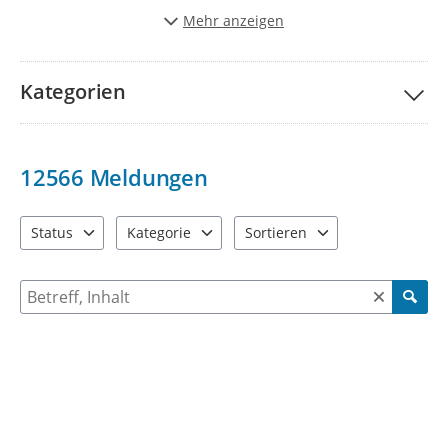
Stadt schöner und lebenwerter zu gestalten.
Mehr anzeigen
Vielen Dank für Ihre Unterstützung!
Kategorien
12566
Meldungen
Status
Kategorie
Sortieren
4 Einträge verfügbar. Benutzen Sie "Pfeiltaste oben" und "Pfeil
9 Einträge verfügbar. Benutzen Sie "Pfeiltaste ob
2 Einträge verfügbar. Benutzen 
Suche nach Meldungen und Kommentaren