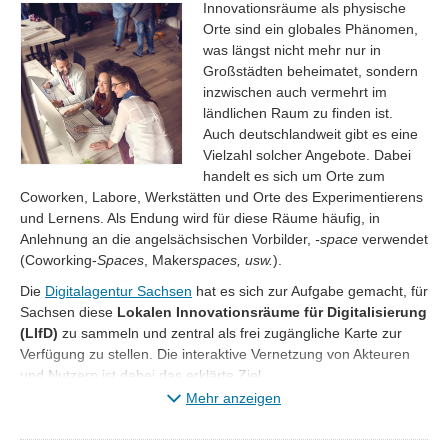
Innovationsräume als physische
Orte sind ein globales Phänomen,
was längst nicht mehr nur in
Großstädten beheimatet, sondern
inzwischen auch vermehrt im
ländlichen Raum zu finden ist.
Auch deutschlandweit gibt es eine
Vielzahl solcher Angebote. Dabei
handelt es sich um Orte zum
Coworken, Labore, Werkstätten und Orte des Experimentierens
und Lernens. Als Endung wird für diese Räume häufig, in
Anlehnung an die angelsächsischen Vorbilder,
-space
verwendet
(Coworking-
Spaces
, Maker
spaces, usw.
).
Die
Digitalagentur Sachsen
hat es sich zur Aufgabe gemacht, für
Sachsen diese
Lokalen Innovationsräume für Digitalisierung
(LIfD)
zu sammeln und zentral als frei zugängliche Karte zur
Verfügung zu stellen. Die interaktive Vernetzung von Akteuren
und Nutzern ist dabei das erklärte Ziel.
Mehr anzeigen
Sie suchen ein spannendes Projekt in Ihrer Region?
~ Dann sind Sie hier genau richtig! ~