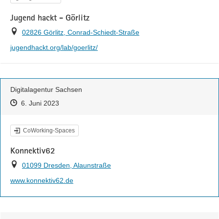
Jugend hackt - Görlitz
Ort
02826 Görlitz, Conrad-Schiedt-Straße
https://
jugendhackt.org/lab/goerlitz/
Digitalagentur Sachsen
Zeitpunkt des Erstellens
Zeitpunkt des Erstellens
Zur Äußerung
6. Juni 2023
Kategorie
CoWorking-Spaces
Konnektiv62
Ort
01099 Dresden, Alaunstraße
http://
www.konnektiv62.de