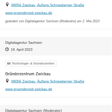
Ort
08056 Zwickau, Äußere Schneeberger Straße
http://
www.gruenderzeit-zwickau.de
geändert von
Digitalagentur Sachsen (Moderator)
am 2. Mai 2023
Digitalagentur Sachsen
Zeitpunkt des Erstellens
Zeitpunkt des Erstellens
Zur Äußerung
19. April 2023
Kategorie
Technologie- & Gründerzentren
Gründerzentrum Zwickau
Ort
08056 Zwickau, Äußere Schneeberger Straße
http://
www.gruenderzeit-zwickau.de
Digitalagentur Sachsen (Moderator)