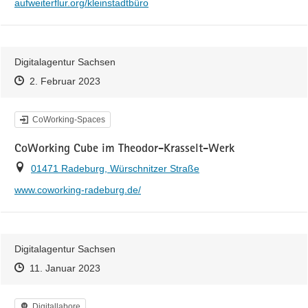
https://
aufweiterflur.org/kleinstadtbüro
Digitalagentur Sachsen
Zeitpunkt des Erstellens
Zeitpunkt des Erstellens
Zur Äußerung
2. Februar 2023
Kategorie
CoWorking-Spaces
CoWorking Cube im Theodor-Krasselt-Werk
Ort
01471 Radeburg, Würschnitzer Straße
https://
www.coworking-radeburg.de/
Digitalagentur Sachsen
Zeitpunkt des Erstellens
Zeitpunkt des Erstellens
Zur Äußerung
11. Januar 2023
Kategorie
Digitallabore