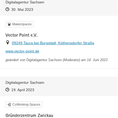
Digitalagentur Sachsen
Zeitpunkt des Erstellens
Zeitpunkt des Erstellens
Zur Äußerung
30. Mai 2023
Kategorie
Makerspaces
Vector Point e.V.
Ort
09249 Taura bei Burgstädt, Köthensdorfer Straße
http://
www.vector-point.de
geändert von
Digitalagentur Sachsen (Moderator)
am 14. Juni 2023
Digitalagentur Sachsen
Zeitpunkt des Erstellens
Zeitpunkt des Erstellens
Zur Äußerung
19. April 2023
Kategorie
CoWorking-Spaces
Gründerzentrum Zwickau