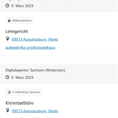
Zeitpunkt des Erstellens
Zeitpunkt des Erstellens
Zur Äußerung
9. März 2023
Kategorie
Makerspaces
Lehngericht
Ort
09573 Augustusburg, Markt
https://
aufweiterflur.org/festspielhaus
Digitalagentur Sachsen (Moderator)
Zeitpunkt des Erstellens
Zeitpunkt des Erstellens
Zur Äußerung
9. März 2023
Kategorie
CoWorking-Spaces
Kleinstadtbüro
Ort
09573 Augustusburg, Markt