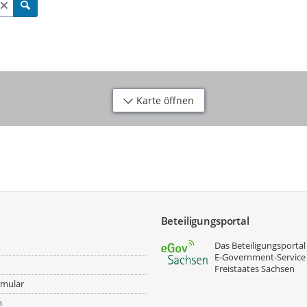
Karte öffnen
Beteiligungsportal
Das Beteiligungsportal 
E‑Government-Service
Freistaates Sachsen
rmular
m