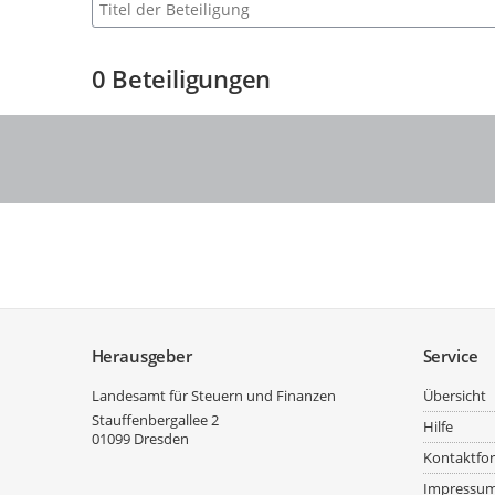
Suche nach Beteiligung
0
Beteiligungen
Service
Herausgeber
Service
Landesamt für Steuern und Finanzen
Übersicht
Stauffenbergallee 2
Hilfe
01099
Dresden
Kontaktfo
Impressu