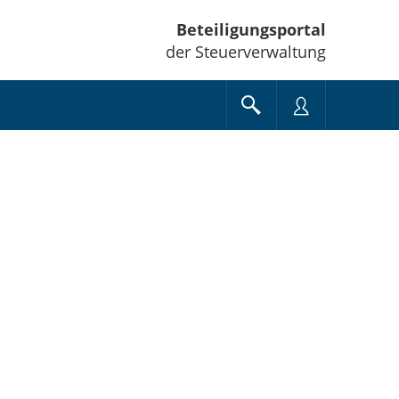
Beteiligungsportal
der Steuerverwaltung
e unten" zum Navigieren.
en Sie "Pfeiltaste oben" und "Pfeiltaste unten" zum Navigieren.