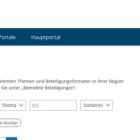
Portale
Hauptportal
stimmten Themen und Beteiligungsformaten in Ihrer Region
Sie unter „Beendete Beteiligungen“.
Ort
Thema
Sortieren
nd "Pfeiltaste unten" zum Navigieren.
zen Sie "Pfeiltaste oben" und "Pfeiltaste unten" zum Navigieren.
0 Einträge verfügbar. Benutzen Sie "Pfeiltaste oben" und "Pfeiltast
2 Einträge verfügbar. Benutz
ter löschen