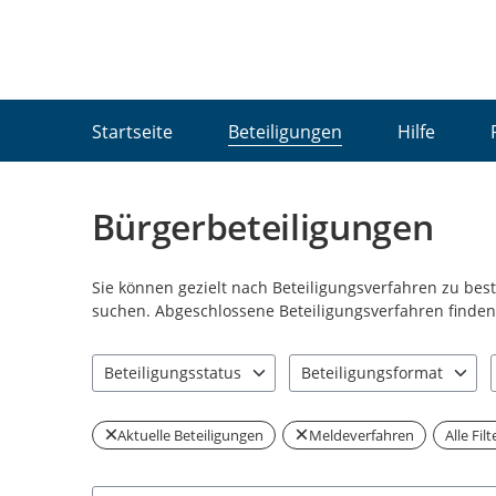
Portalnavigation
Startseite
Beteiligungen
Hilfe
Bürgerbeteiligungen
Sie können gezielt nach Beteiligungsverfahren zu be
suchen. Abgeschlossene Beteiligungsverfahren finden 
Beteiligungsstatus
Beteiligungsformat
0 Einträge verfügbar. Benutzen Sie "Pfeiltaste oben" u
0 Einträge verfügbar. Benut
Aktuelle Beteiligungen
Meldeverfahren
Alle Fil