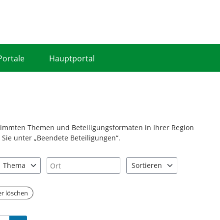
Portale
Hauptportal
stimmten Themen und Beteiligungsformaten in Ihrer Region
Sie unter „Beendete Beteiligungen“.
Ort
Thema
Sortieren
nd "Pfeiltaste unten" zum Navigieren.
zen Sie "Pfeiltaste oben" und "Pfeiltaste unten" zum Navigieren.
0 Einträge verfügbar. Benutzen Sie "Pfeiltaste oben" und "Pfeiltast
2 Einträge verfügbar. Benutz
ter löschen