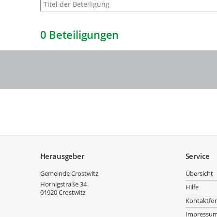
Suche nach Beteiligung
0
Beteiligungen
Service
Herausgeber
Service
Gemeinde Crostwitz
Übersicht
Hornigstraße 34
Hilfe
01920
Crostwitz
Kontaktfo
Impressu