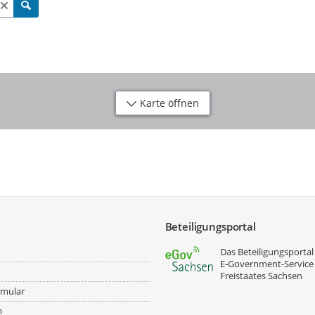
Karte öffnen
Beteiligungsportal
Das Beteiligungsportal 
E‑Government-Service
Freistaates Sachsen
rmular
m