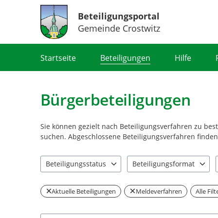
Beteiligungsportal
Gemeinde Crostwitz
Portalnavigation
Startseite
Beteiligungen
Hilfe
Bürgerbeteiligungen
Sie können gezielt nach Beteiligungsverfahren zu be
suchen. Abgeschlossene Beteiligungsverfahren finden 
Beteiligungsstatus
Beteiligungsformat
0 Einträge verfügbar. Benutzen Sie "Pfeiltaste oben" u
0 Einträge verfügbar. Benut
Aktuelle Beteiligungen
Meldeverfahren
Alle Fil