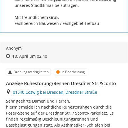
unseres Stadtklimas beizutragen.

Mit freundlichem Gruß

Fachbereich Bauwesen / Fachgebiet Tiefbau
Anonym
Zeitpunkt des Erstellens
Zeitpunkt des Erstellens
Zur Äußerung
18. April um 02:40
Kategorie
Status
Ordnungswidrigkeiten
In Bearbeitung
Anzeige Ruhestörung/Rennen Dresdner Str./Sconto
Ort
01640 Coswig bei Dresden, Dresdner Straße
Sehr geehrte Damen und Herren,

hiermit melde ich nächtliche Ruhestörungen durch die 
Poser-Szene auf der Dresdner Str. / Sconto-Parkplatz. Es 
finden regelmäßig Beschleunigungsrennen und 
Bassbelästigungen statt. Als Asthmatiker (Schlafen bei 