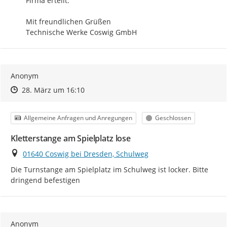
Firma erteilt.

Mit freundlichen Grüßen

Technische Werke Coswig GmbH
Anonym
Zeitpunkt des Erstellens
Zeitpunkt des Erstellens
Zur Äußerung
28. März um 16:10
Kategorie
Status
Allgemeine Anfragen und Anregungen
Geschlossen
Kletterstange am Spielplatz lose
Ort
01640 Coswig bei Dresden, Schulweg
Die Turnstange am Spielplatz im Schulweg ist locker. Bitte 
dringend befestigen
Anonym