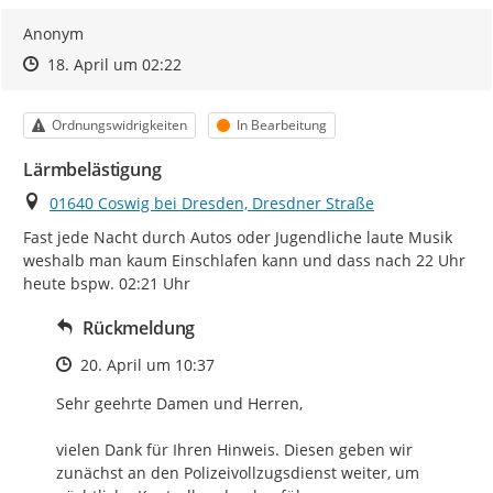
Anonym
Zeitpunkt des Erstellens
Zeitpunkt des Erstellens
Zur Äußerung
18. April um 02:22
Kategorie
Status
Ordnungswidrigkeiten
In Bearbeitung
Lärmbelästigung
Ort
01640 Coswig bei Dresden, Dresdner Straße
Fast jede Nacht durch Autos oder Jugendliche laute Musik 
weshalb man kaum Einschlafen kann und dass nach 22 Uhr 
heute bspw. 02:21 Uhr
Rückmeldung
Zeitpunkt des Erstellens
20. April um 10:37
Sehr geehrte Damen und Herren,

vielen Dank für Ihren Hinweis. Diesen geben wir 
zunächst an den Polizeivollzugsdienst weiter, um 