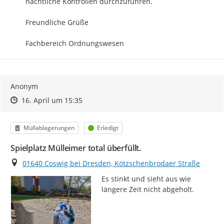
nächtliche Kontrollen durchzuführen.

Freundliche Grüße

Fachbereich Ordnungswesen
Anonym
Zeitpunkt des Erstellens
Zeitpunkt des Erstellens
Zur Äußerung
16. April um 15:35
Kategorie
Status
Müllablagerungen
Erledigt
Spielplatz Mülleimer total überfüllt.
Ort
01640 Coswig bei Dresden, Kötzschenbrodaer Straße
Es stinkt und sieht aus wie 
längere Zeit nicht abgeholt.