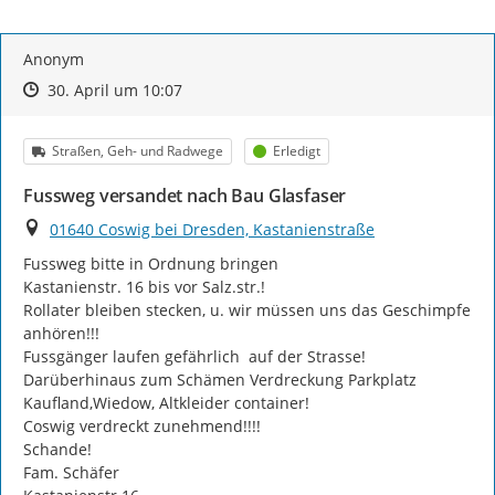
Anonym
Zeitpunkt des Erstellens
Zeitpunkt des Erstellens
Zur Äußerung
30. April um 10:07
Kategorie
Status
Straßen, Geh- und Radwege
Erledigt
Fussweg versandet nach Bau Glasfaser
Ort
01640 Coswig bei Dresden, Kastanienstraße
Fussweg bitte in Ordnung bringen

Kastanienstr. 16 bis vor Salz.str.!

Rollater bleiben stecken, u. wir müssen uns das Geschimpfe 
anhören!!!

Fussgänger laufen gefährlich  auf der Strasse!

Darüberhinaus zum Schämen Verdreckung Parkplatz 
Kaufland,Wiedow, Altkleider container!

Coswig verdreckt zunehmend!!!!

Schande!

Fam. Schäfer
