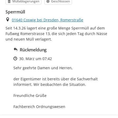
Kategorie
Status
Müllablagerungen
Geschlossen
Sperrmüll
Ort
01640 Coswig bei Dresden, Romerstraße
Seit 14.3.26 lagert eine große Menge Sperrmüll auf dem 
Fußweg Romerstrasse 13, die sich jeden Tag durch Nässe 
und neuen Müll verlagert.
Rückmeldung
Zeitpunkt des Erstellens
30. März um 07:42
Sehr geehrte Damen und Herren,

der Eigentümer ist bereits über die Sachverhalt 
informiert. Wir beobachten die Situation.

Freundliche Grüße

Fachbereich Ordnungswesen