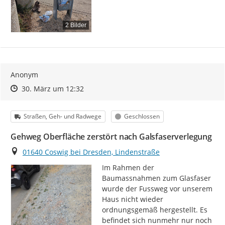
2 Bilder
Anonym
Zeitpunkt des Erstellens
Zeitpunkt des Erstellens
Zur Äußerung
30. März um 12:32
Kategorie
Status
Straßen, Geh- und Radwege
Geschlossen
Gehweg Oberfläche zerstört nach Galsfaserverlegung
Ort
01640 Coswig bei Dresden, Lindenstraße
Im Rahmen der 
Baumassnahmen zum Glasfaser 
wurde der Fussweg vor unserem 
Haus nicht wieder 
ordnungsgemäß hergestellt. Es 
befindet sich nunmehr nur noch 