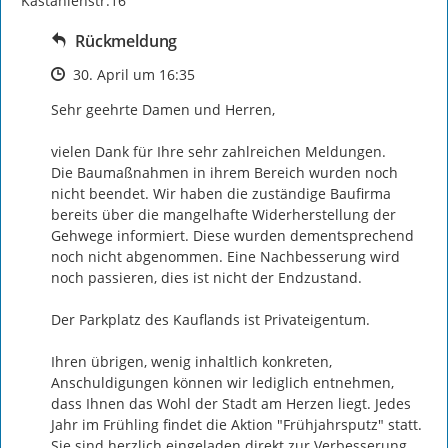
Kastanienstr.16
Rückmeldung
Zeitpunkt des Erstellens
30. April um 16:35
Sehr geehrte Damen und Herren,

vielen Dank für Ihre sehr zahlreichen Meldungen.

Die Baumaßnahmen in ihrem Bereich wurden noch 
nicht beendet. Wir haben die zuständige Baufirma 
bereits über die mangelhafte Widerherstellung der 
Gehwege informiert. Diese wurden dementsprechend 
noch nicht abgenommen. Eine Nachbesserung wird 
noch passieren, dies ist nicht der Endzustand.

Der Parkplatz des Kauflands ist Privateigentum.

Ihren übrigen, wenig inhaltlich konkreten, 
Anschuldigungen können wir lediglich entnehmen, 
dass Ihnen das Wohl der Stadt am Herzen liegt. Jedes 
Jahr im Frühling findet die Aktion "Frühjahrsputz" statt. 
Sie sind herzlich eingeladen direkt zur Verbesserung 