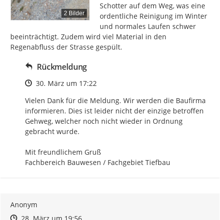
Schotter auf dem Weg, was eine 
2 Bilder
ordentliche Reinigung im Winter 
und normales Laufen schwer 
beeinträchtigt. Zudem wird viel Material in den 
Regenabfluss der Strasse gespült.
Rückmeldung
Zeitpunkt des Erstellens
30. März um 17:22
Vielen Dank für die Meldung. Wir werden die Baufirma 
informieren. Dies ist leider nicht der einzige betroffen 
Gehweg, welcher noch nicht wieder in Ordnung 
gebracht wurde.

Mit freundlichem Gruß

Fachbereich Bauwesen / Fachgebiet Tiefbau
Anonym
Zeitpunkt des Erstellens
Zeitpunkt des Erstellens
Zur Äußerung
28. März um 19:56