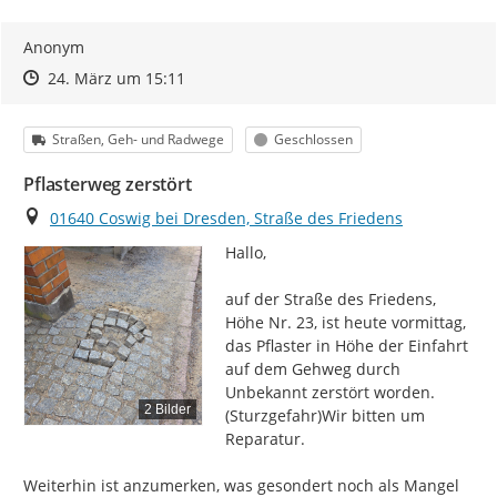
Anonym
Zeitpunkt des Erstellens
Zeitpunkt des Erstellens
Zur Äußerung
24. März um 15:11
Kategorie
Status
Straßen, Geh- und Radwege
Geschlossen
Pflasterweg zerstört
Ort
01640 Coswig bei Dresden, Straße des Friedens
Hallo,

auf der Straße des Friedens, 
Höhe Nr. 23, ist heute vormittag, 
das Pflaster in Höhe der Einfahrt 
auf dem Gehweg durch 
Unbekannt zerstört worden.

2 Bilder
(Sturzgefahr)Wir bitten um 
Reparatur.

Weiterhin ist anzumerken, was gesondert noch als Mangel 