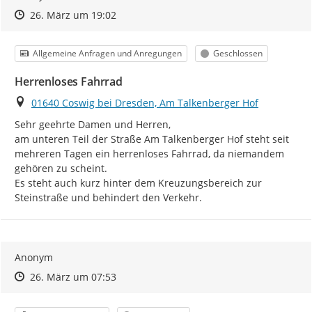
Zeitpunkt des Erstellens
Zeitpunkt des Erstellens
Zur Äußerung
26. März um 19:02
Kategorie
Status
Allgemeine Anfragen und Anregungen
Geschlossen
Herrenloses Fahrrad
Ort
01640 Coswig bei Dresden, Am Talkenberger Hof
Sehr geehrte Damen und Herren,

am unteren Teil der Straße Am Talkenberger Hof steht seit 
mehreren Tagen ein herrenloses Fahrrad, da niemandem

gehören zu scheint.

Es steht auch kurz hinter dem Kreuzungsbereich zur 
Steinstraße und behindert den Verkehr.
Anonym
Zeitpunkt des Erstellens
Zeitpunkt des Erstellens
Zur Äußerung
26. März um 07:53