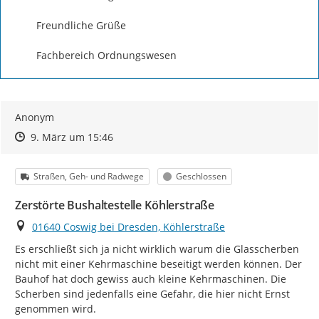
Freundliche Grüße

Fachbereich Ordnungswesen
Anonym
Zeitpunkt des Erstellens
Zeitpunkt des Erstellens
Zur Äußerung
9. März um 15:46
Kategorie
Status
Straßen, Geh- und Radwege
Geschlossen
Zerstörte Bushaltestelle Köhlerstraße
Ort
01640 Coswig bei Dresden, Köhlerstraße
Es erschließt sich ja nicht wirklich warum die Glasscherben 
nicht mit einer Kehrmaschine beseitigt werden können. Der 
Bauhof hat doch gewiss auch kleine Kehrmaschinen. Die 
Scherben sind jedenfalls eine Gefahr, die hier nicht Ernst 
genommen wird.
