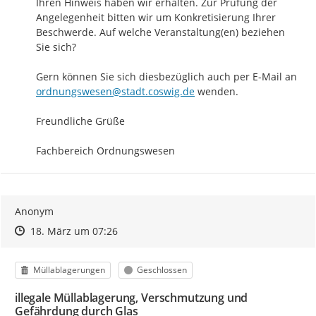
Ihren Hinweis haben wir erhalten. Zur Prüfung der 
Angelegenheit bitten wir um Konkretisierung Ihrer 
Beschwerde. Auf welche Veranstaltung(en) beziehen 
Sie sich?

Gern können Sie sich diesbezüglich auch per E-Mail an 
ordnungswesen@stadt.coswig.de
 wenden. 

Freundliche Grüße

Fachbereich Ordnungswesen
Anonym
Zeitpunkt des Erstellens
Zeitpunkt des Erstellens
Zur Äußerung
18. März um 07:26
Kategorie
Status
Müllablagerungen
Geschlossen
illegale Müllablagerung, Verschmutzung und
Gefährdung durch Glas