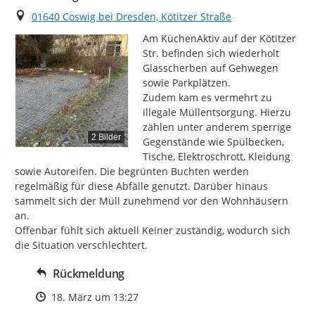
Ort
01640 Coswig bei Dresden, Kötitzer Straße
Am KüchenAktiv auf der Kötitzer 
Str. befinden sich wiederholt 
Glasscherben auf Gehwegen 
sowie Parkplätzen.

Zudem kam es vermehrt zu 
illegale Müllentsorgung. Hierzu 
zählen unter anderem sperrige 
2 Bilder
Gegenstände wie Spülbecken, 
Tische, Elektroschrott, Kleidung 
sowie Autoreifen. Die begrünten Buchten werden 
regelmäßig für diese Abfälle genutzt. Darüber hinaus 
sammelt sich der Müll zunehmend vor den Wohnhäusern 
an.

Offenbar fühlt sich aktuell Keiner zuständig, wodurch sich 
die Situation verschlechtert.
Rückmeldung
Zeitpunkt des Erstellens
18. März um 13:27