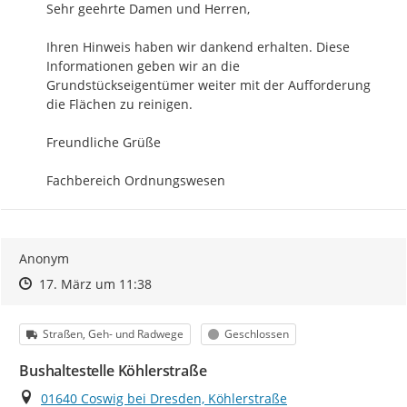
Sehr geehrte Damen und Herren,

Ihren Hinweis haben wir dankend erhalten. Diese 
Informationen geben wir an die 
Grundstückseigentümer weiter mit der Aufforderung 
die Flächen zu reinigen.

Freundliche Grüße

Fachbereich Ordnungswesen
Anonym
Zeitpunkt des Erstellens
Zeitpunkt des Erstellens
Zur Äußerung
17. März um 11:38
Kategorie
Status
Straßen, Geh- und Radwege
Geschlossen
Bushaltestelle Köhlerstraße
Ort
01640 Coswig bei Dresden, Köhlerstraße