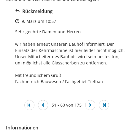
Rückmeldung
Zeitpunkt des Erstellens
9. März um 10:57
Sehr geehrte Damen und Herren,

wir haben erneut unseren Bauhof informiert. Der 
Einsatz der Kehrmaschine ist hier leider nicht möglich. 
Unser Mitarbeiter des Bauhofs wird sein bestes tun, 
um möglichst alle Glasscherben zu entfernen.

Mit freundlichem Gruß

Fachbereich Bauwesen / Fachgebiet Tiefbau
51 - 60 von 175
Informationen