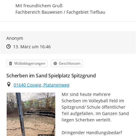
Mit freundlichem Gruß

Fachbereich Bauwesen / Fachgebiet Tiefbau
Anonym
Zeitpunkt des Erstellens
Zeitpunkt des Erstellens
Zur Äußerung
13. März um 16:46
Kategorie
Status
Müllablagerungen
Geschlossen
Scherben im Sand Spielplatz Spitzgrund
Ort
01640 Coswig, Platanenweg
Mir sind heute mehrere 
Scherben im Volleyball Feld im 
Spitzgrund/ Schule öffentlicher 
Teil aufgefallen. Im Ganzen Sand 
liegen Scherben verteilt.

Dringender Handlungsbedarf