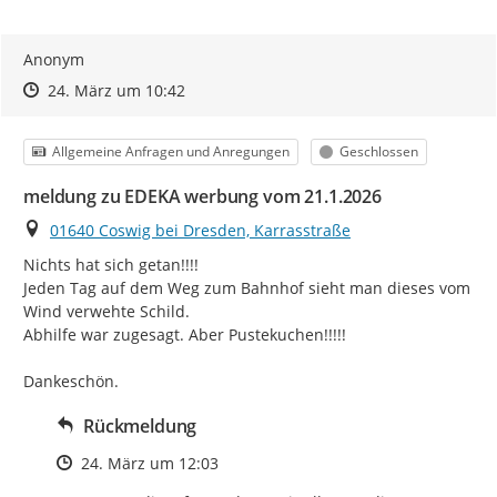
Anonym
Zeitpunkt des Erstellens
Zeitpunkt des Erstellens
Zur Äußerung
24. März um 10:42
Kategorie
Status
Allgemeine Anfragen und Anregungen
Geschlossen
meldung zu EDEKA werbung vom 21.1.2026
Ort
01640 Coswig bei Dresden, Karrasstraße
Nichts hat sich getan!!!!

Jeden Tag auf dem Weg zum Bahnhof sieht man dieses vom 
Wind verwehte Schild.

Abhilfe war zugesagt. Aber Pustekuchen!!!!!

Dankeschön.
Rückmeldung
Zeitpunkt des Erstellens
24. März um 12:03