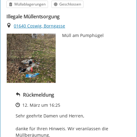
Kategorie
Status
Müllablagerungen
Geschlossen
Illegale Müllentsorgung
Ort
01640 Coswig, Borngasse
Müll am Pumphügel
Rückmeldung
Zeitpunkt des Erstellens
12. März um 16:25
Sehr geehrte Damen und Herren,

danke für Ihren Hinweis. Wir veranlassen die 
Müllberäumung.
