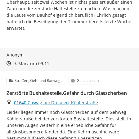
Überhaupt, seit zwei Wochen ist nichts passiert außer einen 
Zaun um die zerstörte Haltestelle zu machen. Was machen 
die Leute vom Bauhof eigentlich beruflich? Ehrlich gesagt 
hätte ich die Beseitigung der Trümmer bereits letzte Woche 
erwartet.
Anonym
Zeitpunkt des Erstellens
Zeitpunkt des Erstellens
Zur Äußerung
9. März um 09:11
Kategorie
Status
Straßen, Geh- und Radwege
Geschlossen
Zerstörte Bushaltestelle,Gefahr durch Glasscherben
Ort
01640 Coswig bei Dresden, Köhlerstraße
Leider liegen immer noch Glasscherben auf dem Gehweg 
Köhlerstraße bei der zerstörten Bushaltestelle. Dies stellt in 
unseren Augen weiterhin eine erhebliche Gefahr für 
alle,insbesondere Kinder,da. Eine Kehrmaschine wäre 
bestimmt hilfreich diese Gefahr zu beseitigen.