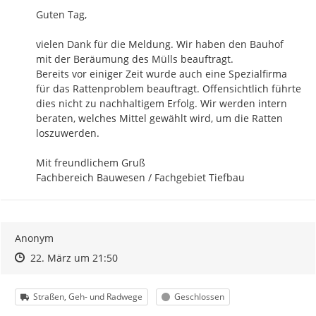
Guten Tag,

vielen Dank für die Meldung. Wir haben den Bauhof 
mit der Beräumung des Mülls beauftragt. 

Bereits vor einiger Zeit wurde auch eine Spezialfirma 
für das Rattenproblem beauftragt. Offensichtlich führte 
dies nicht zu nachhaltigem Erfolg. Wir werden intern 
beraten, welches Mittel gewählt wird, um die Ratten 
loszuwerden.

Mit freundlichem Gruß

Fachbereich Bauwesen / Fachgebiet Tiefbau
Anonym
Zeitpunkt des Erstellens
Zeitpunkt des Erstellens
Zur Äußerung
22. März um 21:50
Kategorie
Status
Straßen, Geh- und Radwege
Geschlossen