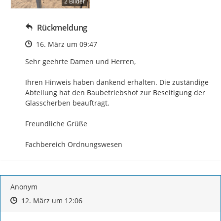
2 Bilder
Rückmeldung
Zeitpunkt des Erstellens
16. März um 09:47
Sehr geehrte Damen und Herren,

Ihren Hinweis haben dankend erhalten. Die zuständige 
Abteilung hat den Baubetriebshof zur Beseitigung der 
Glasscherben beauftragt.

Freundliche Grüße

Fachbereich Ordnungswesen
Anonym
Zeitpunkt des Erstellens
Zeitpunkt des Erstellens
Zur Äußerung
12. März um 12:06