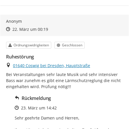
Anonym
Zeitpunkt des Erstellens
Zeitpunkt des Erstellens
Zur Äußerung
22. März um 00:19
Kategorie
Status
Ordnungswidrigkeiten
Geschlossen
Ruhestörung
Ort
01640 Coswig bei Dresden, Hauptstraße
Bei Veranstaltungen sehr laute Musik und sehr intensiver 
Bass war zunehm es gibt eine Lärmschutzreglung die nicht 
eingehalten wird. Prüfung nötig!!!
Rückmeldung
Zeitpunkt des Erstellens
23. März um 14:42
Sehr geehrte Damen und Herren,
