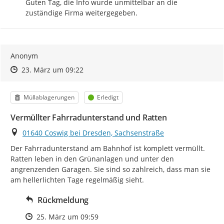
Guten Tag, die Info wurde unmittelbar an die 
zuständige Firma weitergegeben.
Anonym
Zeitpunkt des Erstellens
Zeitpunkt des Erstellens
Zur Äußerung
23. März um 09:22
Kategorie
Status
Müllablagerungen
Erledigt
Vermüllter Fahrradunterstand und Ratten
Ort
01640 Coswig bei Dresden, Sachsenstraße
Der Fahrradunterstand am Bahnhof ist komplett vermüllt. 
Ratten leben in den Grünanlagen und unter den 
angrenzenden Garagen. Sie sind so zahlreich, dass man sie 
am hellerlichten Tage regelmäßig sieht.
Rückmeldung
Zeitpunkt des Erstellens
25. März um 09:59