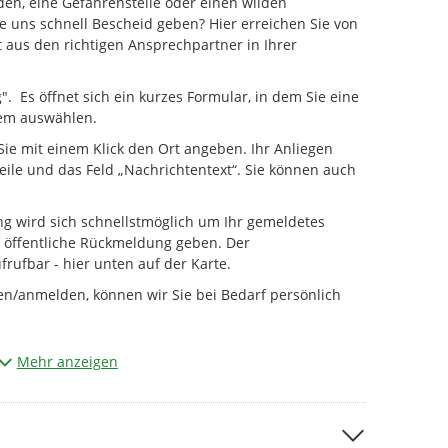
den, eine Gefahrenstelle oder einen wilden
 uns schnell Bescheid geben? Hier erreichen Sie von
 aus den richtigen Ansprechpartner in Ihrer
g". Es öffnet sich ein kurzes Formular, in dem Sie eine
lem auswählen.
ie mit einem Klick den Ort angeben. Ihr Anliegen
zeile und das Feld „Nachrichtentext“. Sie können auch
ng wird sich schnellstmöglich um Ihr gemeldetes
öffentliche Rückmeldung geben. Der
frufbar - hier unten auf der Karte.
ren/anmelden, können wir Sie bei Bedarf persönlich
utzer. Auch wenn Sie sich gerade über den Mangel
Mehr anzeigen
 bitte so, wie Sie selbst angesprochen werden
.B. im Bereich des Nachbarschaftsrecht, können hier