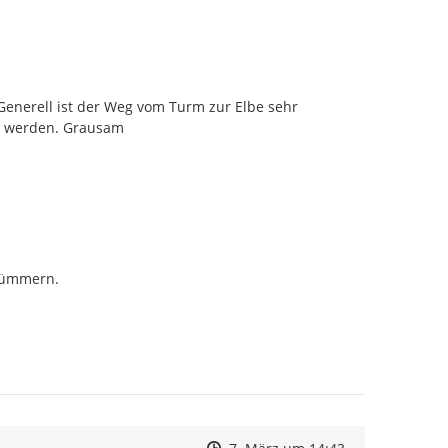
Generell ist der Weg vom Turm zur Elbe sehr 
ben werden. Grausam
kümmern.

Zeitpunkt des Erstellens
Zeitpunkt des Erstellens
Zur Äußerung