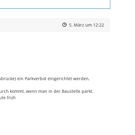
Zeitpunkt des Erstellens
Zeitpunkt des Erstellens
Zur Äußerung
5. März um 12:22
rücke) ein Parkverbot eingerichtet werden, 
urch kommt, wenn man in der Baustelle parkt.

te früh
