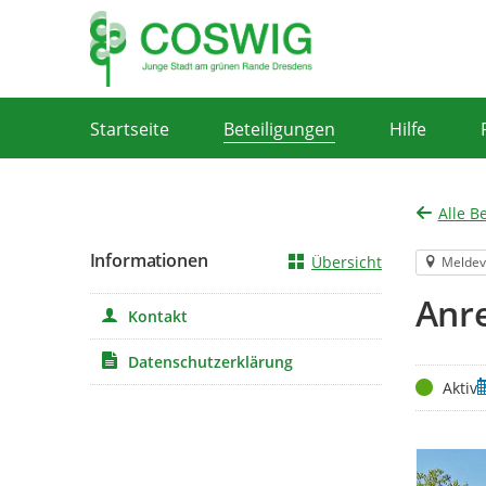
Portalnavigation
Startseite
Beteiligungen
Hilfe
Alle B
Informationen
Übersicht
Meldev
Anre
Kontakt
Datenschutzerklärung
Status
Z
Aktiv