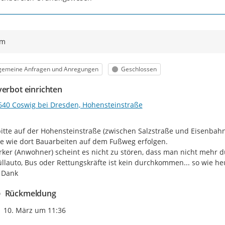
ym
egorie
Status
lgemeine Anfragen und Anregungen
Geschlossen
verbot einrichten
640 Coswig bei Dresden, Hohensteinstraße
itte auf der Hohensteinstraße (zwischen Salzstraße und Eisenbahnb
e wie dort Bauarbeiten auf dem Fußweg erfolgen.

rker (Anwohner) scheint es nicht zu stören, dass man nicht mehr d
llauto, Bus oder Rettungskräfte ist kein durchkommen... so wie heu
 Dank
Rückmeldung
Zeitpunkt des Erstellens
10. März um 11:36