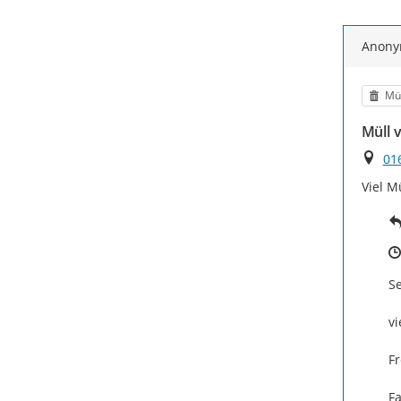
Anon
Kat
Mü
Müll v
Ort
01
Viel M
Se
vi
Fr
F