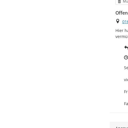
Kat
Mü
Offen
Ort
01
Hier h
vermül
Se
vi
Fr
F