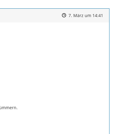
Zeitpunkt des Erstellens
Zeitpunkt des Erstellens
Zur Äußerung
7. März um 14:41
kümmern.
