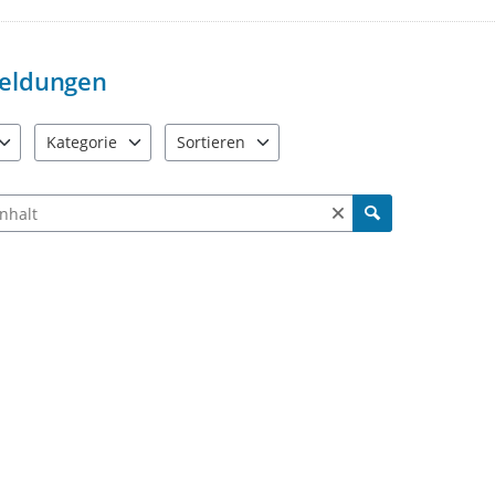
Und nun klicken Sie einfach auf „
Ein Hinweis: um erledigte und absch
eldungen
den
Status „erledigt“ oder „gesch
Wenn Sie keinen Status auswählen, w
Kategorie
Sortieren
e verfügbar. Benutzen Sie "Pfeiltaste oben" und "Pfeiltaste unten"
10 Einträge verfügbar. Benutzen Sie "Pfeiltaste oben" und "Pf
2 Einträge verfügbar. Benutzen Sie "Pfeiltas
ch Meldungen und Kommentaren