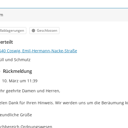
ym
egorie
Status
llablagerungen
Geschlossen
erteilt
640 Coswig, Emil-Hermann-Nacke-Straße
üll und Schmutz
Rückmeldung
Zeitpunkt des Erstellens
10. März um 11:39
hr geehrte Damen und Herren,

elen Dank für Ihren Hinweis. Wir werden uns um die Beräumung 
eundliche Grüße

achbereich Ordnungswesen