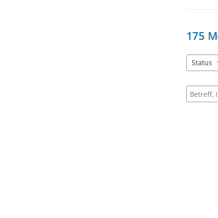
175
M
Status
4 Einträg
Suche na