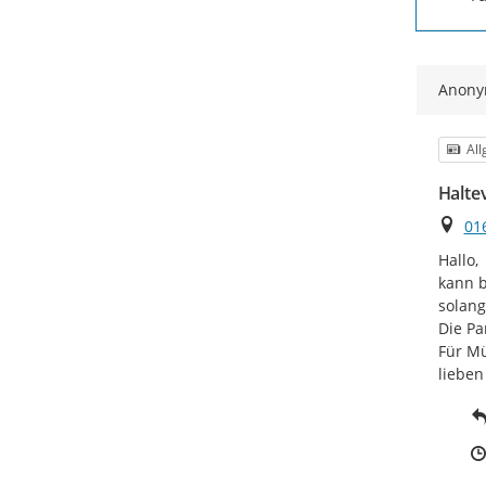
Anon
Kat
Al
Halte
Ort
01
Hallo,

kann b
solang
Die Pa
Für Mü
lieben