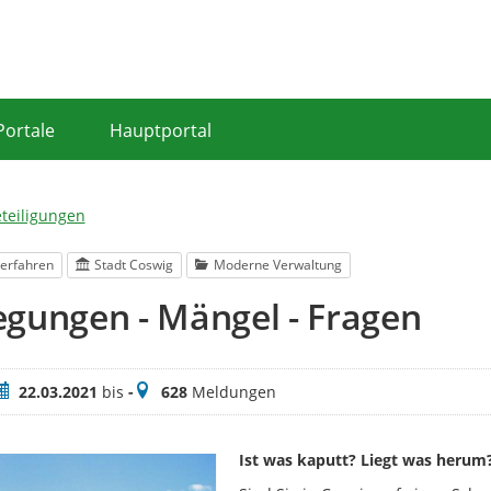
Portale
Hauptportal
eteiligungen
erfahren
Stadt Coswig
Moderne Verwaltung
gungen - Mängel - Fragen
eitraum
Meldungen
22.03.2021
bis
-
628
Meldungen
Ist was kaputt? Liegt was heru