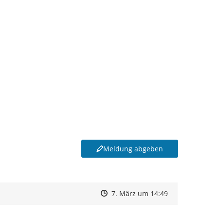
Meldung abgeben
Zeitpunkt des Erstellens
Zeitpunkt des Erstellens
Zur Äußerung
7. März um 14:49