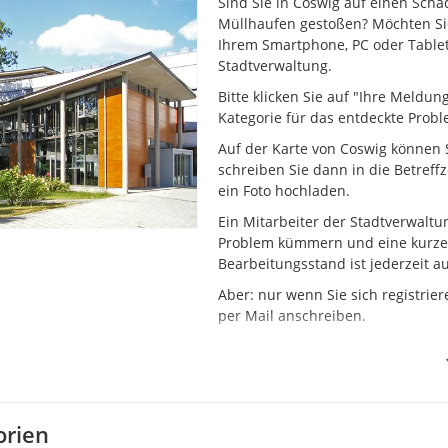
Sind Sie in Coswig auf einen Scha
Müllhaufen gestoßen? Möchten Sie
Ihrem Smartphone, PC oder Tablet
Stadtverwaltung.
Bitte klicken Sie auf "Ihre Meldun
Kategorie für das entdeckte Prob
Auf der Karte von Coswig können S
schreiben Sie dann in die Betreff
ein Foto hochladen.
Ein Mitarbeiter der Stadtverwaltu
Problem kümmern und eine kurze 
Bearbeitungsstand ist jederzeit au
Aber: nur wenn Sie sich registrie
per Mail anschreiben.
Eine Bitte haben wir an unsere N
geärgert haben: schreiben Sie uns
möchten.
Und: privatrechtliche Probleme, z
orien
leider nicht geklärt werden.