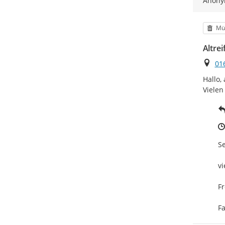
Anon
Kat
Mü
Altrei
Ort
01
Hallo,
Vielen
Se
vi
Fr
F