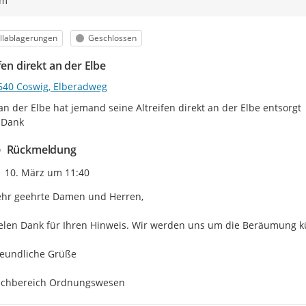
ym
egorie
Status
llablagerungen
Geschlossen
fen direkt an der Elbe
640 Coswig, Elberadweg
 an der Elbe hat jemand seine Altreifen direkt an der Elbe entsorgt

 Dank
Rückmeldung
Zeitpunkt des Erstellens
10. März um 11:40
hr geehrte Damen und Herren,

elen Dank für Ihren Hinweis. Wir werden uns um die Beräumung 
eundliche Grüße

achbereich Ordnungswesen