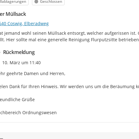
egorie
Status
llablagerungen
Geschlossen
er Müllsack
640 Coswig, Elberadweg
at jemand wohl seinen Müllsack entsorgt, welcher aufgerissen ist. 
lt. Hier sollte mal eine generelle Reinigung Flurputzsitte betrie
Rückmeldung
Zeitpunkt des Erstellens
10. März um 11:40
hr geehrte Damen und Herren,

elen Dank für Ihren Hinweis. Wir werden uns um die Beräumung 
eundliche Grüße

achbereich Ordnungswesen