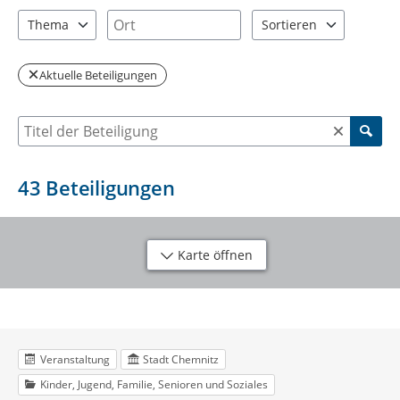
2 Einträge verfügbar. Benutzen Sie "Pfeiltaste oben" und "Pfeil
5 Einträge verfügbar. Benutzen Sie "P
Ort
Thema
Sortieren
10 Einträge verfügbar. Benutzen Sie "Pfeiltaste oben" und "Pfei
2 Einträge verfügbar. Be
Aktuelle Beteiligungen
Suche nach Beteiligung
43
Beteiligungen
Karte öffnen
Veranstaltung
Stadt Chemnitz
Kinder, Jugend, Familie, Senioren und Soziales