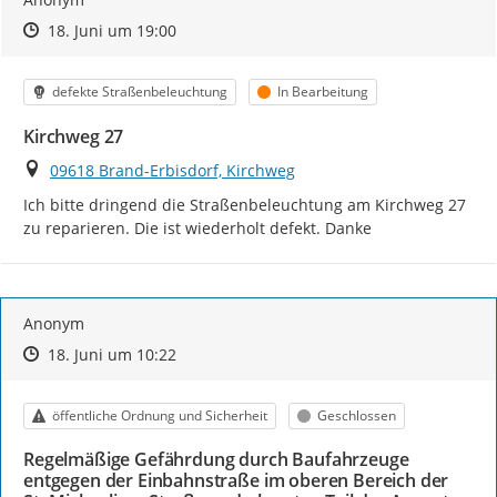
Zeitpunkt des Erstellens
Zeitpunkt des Erstellens
Zur Äußerung
18. Juni um 19:00
Kategorie
Status
defekte Straßenbeleuchtung
In Bearbeitung
Kirchweg 27
Ort
09618 Brand-Erbisdorf, Kirchweg
Ich bitte dringend die Straßenbeleuchtung am Kirchweg 27 
zu reparieren. Die ist wiederholt defekt. Danke
Anonym
Zeitpunkt des Erstellens
Zeitpunkt des Erstellens
Zur Äußerung
18. Juni um 10:22
Kategorie
Status
öffentliche Ordnung und Sicherheit
Geschlossen
Regelmäßige Gefährdung durch Baufahrzeuge
entgegen der Einbahnstraße im oberen Bereich der