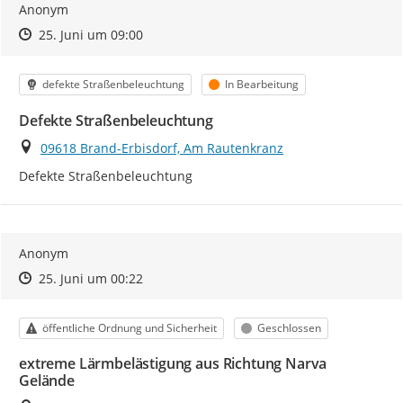
Anonym
Zeitpunkt des Erstellens
Zeitpunkt des Erstellens
Zur Äußerung
25. Juni um 09:00
Kategorie
Status
defekte Straßenbeleuchtung
In Bearbeitung
Defekte Straßenbeleuchtung
Ort
09618 Brand-Erbisdorf, Am Rautenkranz
Defekte Straßenbeleuchtung
Anonym
Zeitpunkt des Erstellens
Zeitpunkt des Erstellens
Zur Äußerung
25. Juni um 00:22
Kategorie
Status
öffentliche Ordnung und Sicherheit
Geschlossen
extreme Lärmbelästigung aus Richtung Narva
Gelände