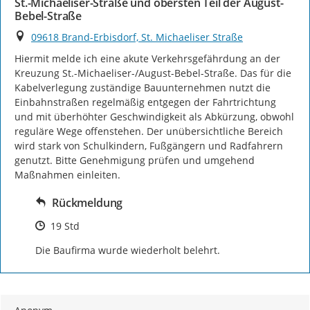
St.-Michaeliser-Straße und obersten Teil der August-
Bebel-Straße
Ort
09618 Brand-Erbisdorf, St. Michaeliser Straße
Hiermit melde ich eine akute Verkehrsgefährdung an der 
Kreuzung St.-Michaeliser-/August-Bebel-Straße. Das für die 
Kabelverlegung zuständige Bauunternehmen nutzt die 
Einbahnstraßen regelmäßig entgegen der Fahrtrichtung 
und mit überhöhter Geschwindigkeit als Abkürzung, obwohl 
reguläre Wege offenstehen. Der unübersichtliche Bereich 
wird stark von Schulkindern, Fußgängern und Radfahrern 
genutzt. Bitte Genehmigung prüfen und umgehend 
Maßnahmen einleiten.
Rückmeldung
Zeitpunkt des Erstellens
19 Std
Die Baufirma wurde wiederholt belehrt.