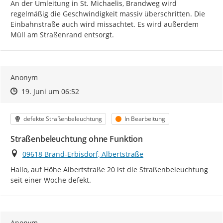
An der Umleitung in St. Michaelis, Brandweg wird 
regelmäßig die Geschwindigkeit massiv überschritten. Die 
Einbahnstraße auch wird missachtet. Es wird außerdem 
Müll am Straßenrand entsorgt.
Anonym
Zeitpunkt des Erstellens
Zeitpunkt des Erstellens
Zur Äußerung
19. Juni um 06:52
Kategorie
Status
defekte Straßenbeleuchtung
In Bearbeitung
Straßenbeleuchtung ohne Funktion
Ort
09618 Brand-Erbisdorf, Albertstraße
Hallo, auf Höhe Albertstraße 20 ist die Straßenbeleuchtung 
seit einer Woche defekt.
Anonym