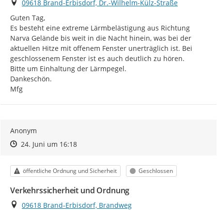
Ort
09618 Brand-Erbisdorf, Dr.-Wilhelm-Külz-Straße
Guten Tag,

Es besteht eine extreme Lärmbelästigung aus Richtung 
Narva Gelände bis weit in die Nacht hinein, was bei der 
aktuellen Hitze mit offenem Fenster unerträglich ist. Bei 
geschlossenem Fenster ist es auch deutlich zu hören.

Bitte um Einhaltung der Lärmpegel.

Dankeschön.

Mfg
Anonym
Zeitpunkt des Erstellens
Zeitpunkt des Erstellens
Zur Äußerung
24. Juni um 16:18
Kategorie
Status
öffentliche Ordnung und Sicherheit
Geschlossen
Verkehrssicherheit und Ordnung
Ort
09618 Brand-Erbisdorf, Brandweg