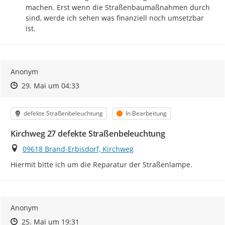
machen. Erst wenn die Straßenbaumaßnahmen durch 
sind, werde ich sehen was finanziell noch umsetzbar 
ist.
Anonym
Zeitpunkt des Erstellens
Zeitpunkt des Erstellens
Zur Äußerung
29. Mai um 04:33
Kategorie
Status
defekte Straßenbeleuchtung
In Bearbeitung
Kirchweg 27 defekte Straßenbeleuchtung
Ort
09618 Brand-Erbisdorf, Kirchweg
Hiermit bitte ich um die Reparatur der Straßenlampe.
Anonym
Zeitpunkt des Erstellens
Zeitpunkt des Erstellens
Zur Äußerung
25. Mai um 19:31