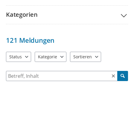
Kategorien
121
Meldungen
Status
Kategorie
Sortieren
4 Einträge verfügbar. Benutzen Sie "Pfeiltaste oben" und "Pfeil
6 Einträge verfügbar. Benutzen Sie "Pfeiltaste ob
2 Einträge verfügbar. Benutzen 
Suche nach Meldungen und Kommentaren