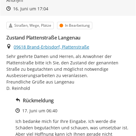
Anonym
Zeitpunkt des Erstellens
Zeitpunkt des Erstellens
Zur Äußerung
16. Juni um 17:04
Kategorie
Status
Straßen, Wege, Plätze
In Bearbeitung
Zustand Plattenstraße Langenau
Ort
09618 Brand-Erbisdorf, Plattenstraße
Sehr geehrte Damen und Herren, als Anwohner der 
Plattenstraße bitte ich Sie, den Zustand der genannten 
Straße zu begutachten und möglichst notwendige 
Ausbesserungsarbeiten zu veranlassen.

Freundliche Grüße aus Langenau

D. Reinhold
Rückmeldung
Zeitpunkt des Erstellens
17. Juni um 06:40
Ich bedanke mich für Ihre Eingabe. Ich werde die 
Schäden begutachten und schauen, was umsetzbar ist. 
Aber viel Hoffnung kann ich Ihnen gerade nicht 