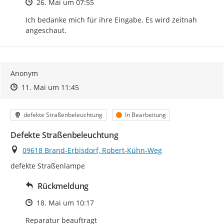
Zeitpunkt des Erstellens
26. Mai um 07:55
Ich bedanke mich für ihre Eingabe. Es wird zeitnah 
angeschaut.
Anonym
Zeitpunkt des Erstellens
Zeitpunkt des Erstellens
Zur Äußerung
11. Mai um 11:45
Kategorie
Status
defekte Straßenbeleuchtung
In Bearbeitung
Defekte Straßenbeleuchtung
Ort
09618 Brand-Erbisdorf, Robert-Kühn-Weg
defekte Straßenlampe
Rückmeldung
Zeitpunkt des Erstellens
18. Mai um 10:17
Reparatur beauftragt