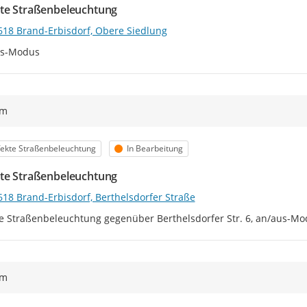
te Straßenbeleuchtung
618 Brand-Erbisdorf, Obere Siedlung
us-Modus
ym
egorie
Status
ekte Straßenbeleuchtung
In Bearbeitung
te Straßenbeleuchtung
618 Brand-Erbisdorf, Berthelsdorfer Straße
e Straßenbeleuchtung gegenüber Berthelsdorfer Str. 6, an/aus-M
ym