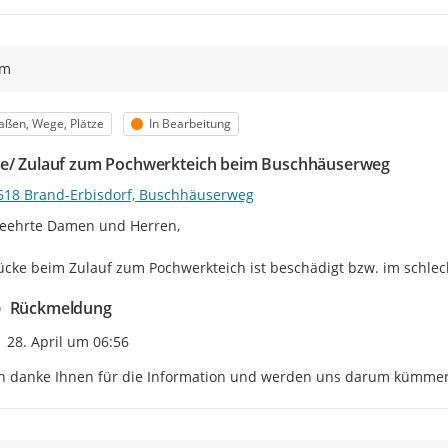
ym
egorie
Status
aßen, Wege, Plätze
In Bearbeitung
e/ Zulauf zum Pochwerkteich beim Buschhäuserweg
618 Brand-Erbisdorf, Buschhäuserweg
eehrte Damen und Herren,

ücke beim Zulauf zum Pochwerkteich ist beschädigt bzw. im schlec
Rückmeldung
Zeitpunkt des Erstellens
28. April um 06:56
ch danke Ihnen für die Information und werden uns darum kümmer