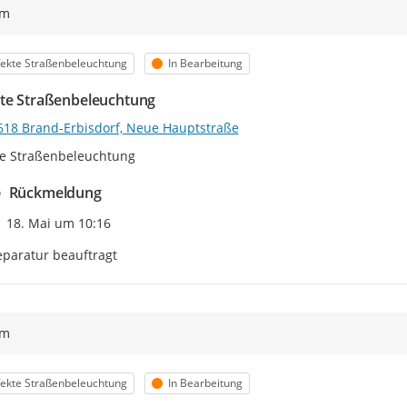
ym
egorie
Status
ekte Straßenbeleuchtung
In Bearbeitung
te Straßenbeleuchtung
618 Brand-Erbisdorf, Neue Hauptstraße
te Straßenbeleuchtung
Rückmeldung
Zeitpunkt des Erstellens
18. Mai um 10:16
paratur beauftragt
ym
egorie
Status
ekte Straßenbeleuchtung
In Bearbeitung