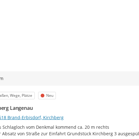
ym
egorie
Status
aßen, Wege, Plätze
Neu
berg Langenau
618 Brand-Erbisdorf, Kirchberg
 Schlagloch vom Denkmal kommend ca. 20 m rechts

 Absatz von Straße zur Einfahrt Grundstück Kirchberg 3 ausgespül