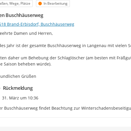
egorie
Status
aßen, Wege, Plätze
In Bearbeitung
en Buschhäuserweg
618 Brand-Erbisdorf, Buschhäuserweg
eehrte Damen und Herren,

des Jahr ist der gesamte Buschhäuserweg in Langenau mit vielen S
tten daher um Behebung der Schlaglöscher (am besten mit Fräßgut
ne Saison beheben würde).

eundlichen Grüßen
Rückmeldung
Zeitpunkt des Erstellens
31. März um 10:36
er Buschhäuserweg findet Beachtung zur Winterschadensbeseitigu