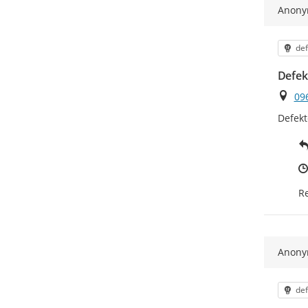
Anon
Kat
def
Defek
Ort
09
Defek
Re
Anon
Kat
def