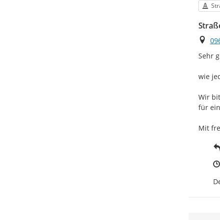
Kat
Str
Straß
Ort
09
Sehr g
wie je
Wir bi
für ei
Mit fr
D