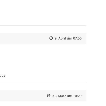
Zeitpunkt des Erstellens
Zeitpunkt des Erstellens
Zur Äußerung
9. April um 07:50
odus
Zeitpunkt des Erstellens
Zeitpunkt des Erstellens
Zur Äußerung
31. März um 10:29