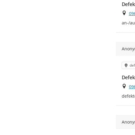
Defek
Ort
09
an-/a
Anon
Kat
def
Defek
Ort
09
defekt
Anon