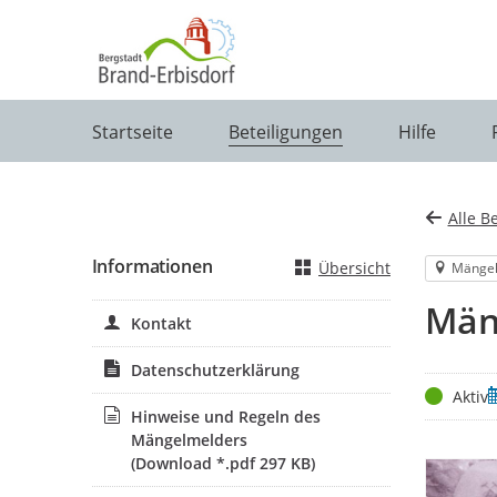
Portalnavigation
Startseite
Beteiligungen
Hilfe
Alle B
Informationen
Übersicht
Mänge
Män
Kontakt
Datenschutzerklärung
Status
Z
Aktiv
Hinweise und Regeln des
Mängelmelders
(Download *.pdf 297 KB)