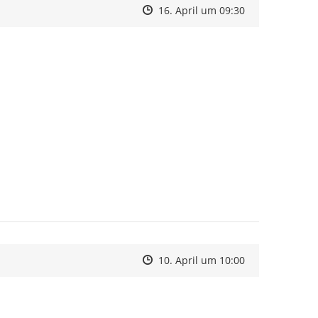
Zeitpunkt des Erstellens
Zeitpunkt des Erstellens
Zur Äußerung
16. April um 09:30
Zeitpunkt des Erstellens
Zeitpunkt des Erstellens
Zur Äußerung
10. April um 10:00