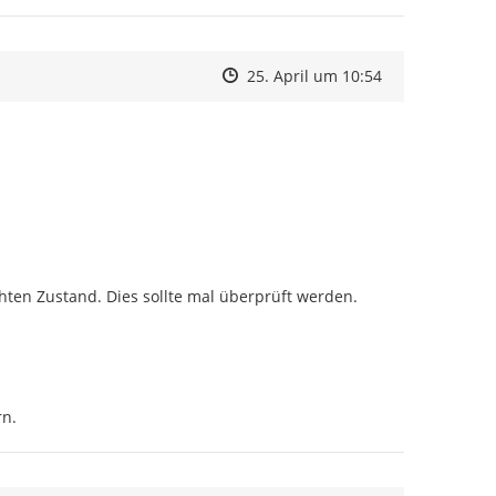
Zeitpunkt des Erstellens
Zeitpunkt des Erstellens
Zur Äußerung
25. April um 10:54
hten Zustand. Dies sollte mal überprüft werden.
n.