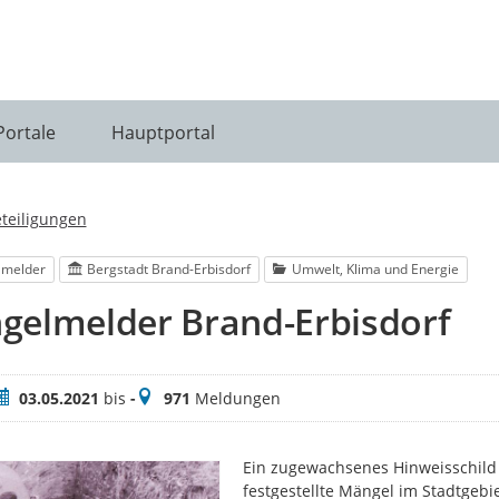
Portale
Hauptportal
eteiligungen
lmelder
Bergstadt Brand-Erbisdorf
Umwelt, Klima und Energie
gelmelder Brand-Erbisdorf
eitraum
Meldungen
03.05.2021
bis
-
971
Meldungen
Ein zugewachsenes Hinweisschild 
festgestellte Mängel im Stadtgebi