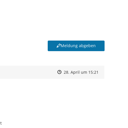
Meldung abgeben
Zeitpunkt des Erstellens
Zeitpunkt des Erstellens
Zur Äußerung
28. April um 15:21
t