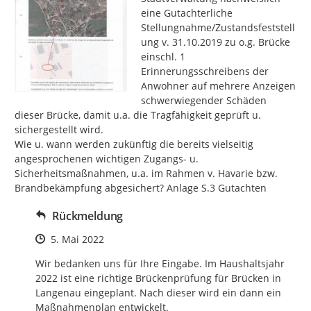
eine Gutachterliche 
Stellungnahme/Zustandsfeststell
ung v. 31.10.2019 zu o.g. Brücke 
einschl. 1 
Erinnerungsschreibens der 
Anwohner auf mehrere Anzeigen 
schwerwiegender Schäden 
dieser Brücke, damit u.a. die Tragfähigkeit geprüft u. 
sichergestellt wird.

Wie u. wann werden zukünftig die bereits vielseitig 
angesprochenen wichtigen Zugangs- u. 
Sicherheitsmaßnahmen, u.a. im Rahmen v. Havarie bzw. 
Brandbekämpfung abgesichert? Anlage S.3 Gutachten
Rückmeldung
Zeitpunkt des Erstellens
5. Mai 2022
Wir bedanken uns für Ihre Eingabe. Im Haushaltsjahr 
2022 ist eine richtige Brückenprüfung für Brücken in 
Langenau eingeplant. Nach dieser wird ein dann ein 
Maßnahmenplan entwickelt.