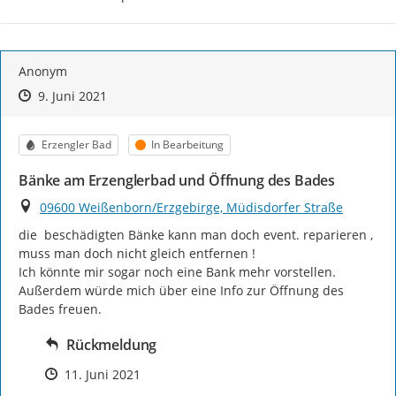
Anonym
Zeitpunkt des Erstellens
Zeitpunkt des Erstellens
Zur Äußerung
9. Juni 2021
Kategorie
Status
Erzengler Bad
In Bearbeitung
Bänke am Erzenglerbad und Öffnung des Bades
Ort
09600 Weißenborn/Erzgebirge, Müdisdorfer Straße
die  beschädigten Bänke kann man doch event. reparieren , 
muss man doch nicht gleich entfernen !

Ich könnte mir sogar noch eine Bank mehr vorstellen.

Außerdem würde mich über eine Info zur Öffnung des  
Bades freuen.
Rückmeldung
Zeitpunkt des Erstellens
11. Juni 2021