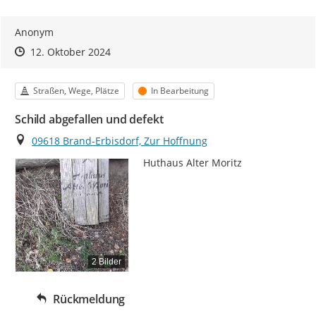
Anonym
Zeitpunkt des Erstellens
Zeitpunkt des Erstellens
Zur Äußerung
12. Oktober 2024
Kategorie
Status
Straßen, Wege, Plätze
In Bearbeitung
Schild abgefallen und defekt
Ort
09618 Brand-Erbisdorf, Zur Hoffnung
Huthaus Alter Moritz
2 Bilder
Rückmeldung