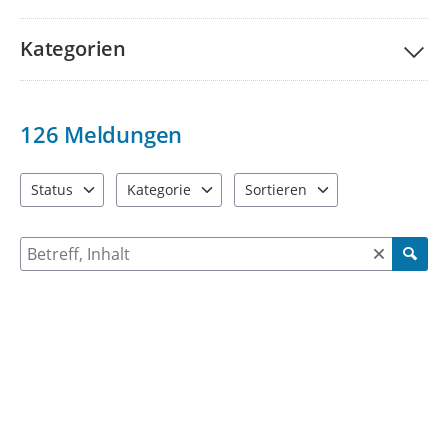
Kategorien
126
Meldungen
Status
Kategorie
Sortieren
4 Einträge verfügbar. Benutzen Sie "Pfeiltaste oben" und "Pfeil
7 Einträge verfügbar. Benutzen Sie "Pfeiltaste ob
2 Einträge verfügbar. Benutzen 
Suche nach Meldungen und Kommentaren