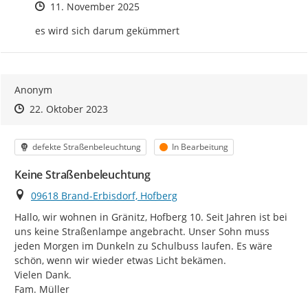
Zeitpunkt des Erstellens
11. November 2025
es wird sich darum gekümmert
Anonym
Zeitpunkt des Erstellens
Zeitpunkt des Erstellens
Zur Äußerung
22. Oktober 2023
Kategorie
Status
defekte Straßenbeleuchtung
In Bearbeitung
Keine Straßenbeleuchtung
Ort
09618 Brand-Erbisdorf, Hofberg
Hallo, wir wohnen in Gränitz, Hofberg 10. Seit Jahren ist bei 
uns keine Straßenlampe angebracht. Unser Sohn muss 
jeden Morgen im Dunkeln zu Schulbuss laufen. Es wäre 
schön, wenn wir wieder etwas Licht bekämen.

Vielen Dank.

Fam. Müller