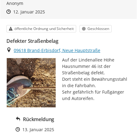
Anonym
Zeitpunkt des Erstellens
Zeitpunkt des Erstellens
Zur Äußerung
12. Januar 2025
Kategorie
Status
öffentliche Ordnung und Sicherheit
Geschlossen
Defekter Straßenbelag
Ort
09618 Brand-Erbisdorf, Neue Hauptstraße
Auf der Lindenallee Höhe 
Hausnummer 46 ist der 
Straßenbelag defekt.

Dort steht ein Bewährungsstahl 
in die Fahrbahn.

Sehr gefährlich für Fußgänger 
und Autoreifen.
Rückmeldung
Zeitpunkt des Erstellens
13. Januar 2025