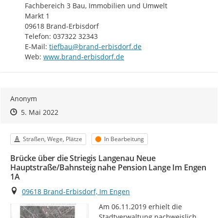
Fachbereich 3 Bau, Immobilien und Umwelt

Markt 1

09618 Brand-Erbisdorf

Telefon: 037322 32343

E-Mail: 
tiefbau@brand-erbisdorf.de
http://
Web: 
www.brand-erbisdorf.de
Anonym
Zeitpunkt des Erstellens
Zeitpunkt des Erstellens
Zur Äußerung
5. Mai 2022
Kategorie
Status
Straßen, Wege, Plätze
In Bearbeitung
Brücke über die Striegis Langenau Neue
Hauptstraße/Bahnsteig nahe Pension Lange Im Engen
1A
Ort
09618 Brand-Erbisdorf, Im Engen
Am 06.11.2019 erhielt die 
Stadtverwaltung nachweislich 