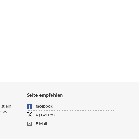
Seite empfehlen
ist ein
facebook
 des
X (Twitter)
E-Mail