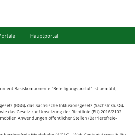
Portale
Hauptportal
ernment Basiskomponente "Beteiligungsportal" ist bemüht,
esetz (BGG), das Sächsische Inklusionsgesetz (SächsInklusG),
ie das Gesetz zur Umsetzung der Richtlinie (EU) 2016/2102
mobilen Anwendungen öffentlicher Stellen (Barrierefreie-
für barrierefreie Webinhalte (WCAG – Web Content Accessibility