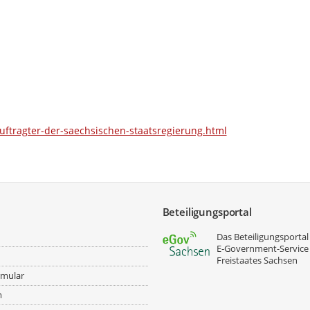
ftragter-der-saechsischen-staatsregierung.html
Beteiligungsportal
Das Beteiligungsportal 
E‑Government-Service
Freistaates Sachsen
rmular
m