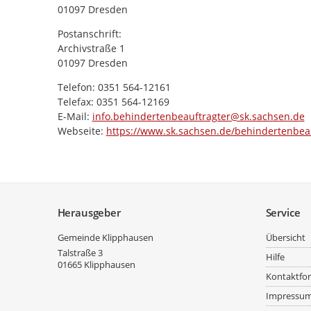
01097 Dresden
Postanschrift:
Archivstraße 1
01097 Dresden
Telefon: 0351 564-12161
Telefax: 0351 564-12169
E-Mail:
info.behindertenbeauftragter@sk.sachsen.de
Webseite:
https://www.sk.sachsen.de/behindertenbeau
Service
Herausgeber
Service
Gemeinde Klipphausen
Übersicht
Talstraße 3
Hilfe
01665
Klipphausen
Kontaktfo
Impressu