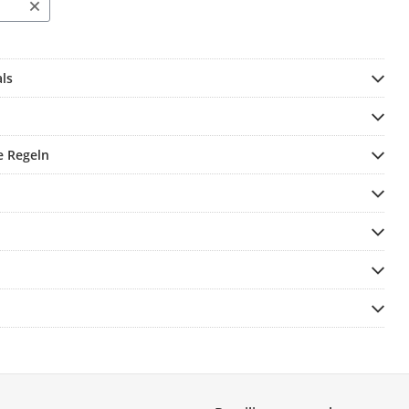
ls
e Regeln