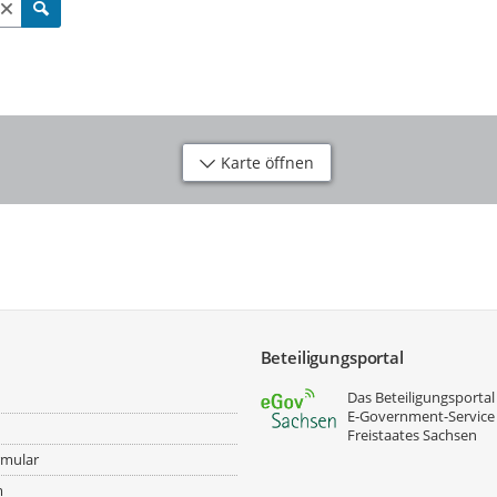
Karte öffnen
Beteiligungsportal
Das Beteiligungsportal 
E‑Government-Service
Freistaates Sachsen
rmular
m