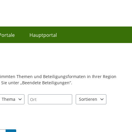
Portale
Hauptportal
stimmten Themen und Beteiligungsformaten in Ihrer Region
Sie unter „Beendete Beteiligungen“.
Ort
Thema
Sortieren
nd "Pfeiltaste unten" zum Navigieren.
zen Sie "Pfeiltaste oben" und "Pfeiltaste unten" zum Navigieren.
0 Einträge verfügbar. Benutzen Sie "Pfeiltaste oben" und "Pfeiltast
2 Einträge verfügbar. Benutz