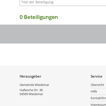
Suche nach Beteiligung
0
Beteiligungen
Service
Herausgeber
Service
Gemeinde Wiedemar
Übersicht
Hallesche Str. 38
Hilfe
04509
Wiedemar
Kontaktfo
Impressu