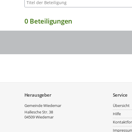
Suche nach Beteiligung
0
Beteiligungen
Service
Herausgeber
Service
Gemeinde Wiedemar
Übersicht
Hallesche Str. 38
Hilfe
04509
Wiedemar
Kontaktfo
Impressu