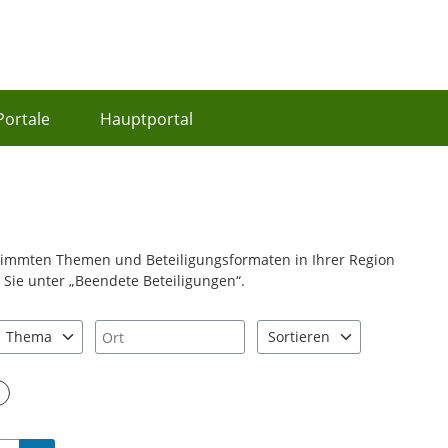
Portale
Hauptportal
stimmten Themen und Beteiligungsformaten in Ihrer Region
Sie unter „Beendete Beteiligungen“.
Ort
Thema
Sortieren
nd "Pfeiltaste unten" zum Navigieren.
zen Sie "Pfeiltaste oben" und "Pfeiltaste unten" zum Navigieren.
0 Einträge verfügbar. Benutzen Sie "Pfeiltaste oben" und "Pfeiltast
2 Einträge verfügbar. Benutz