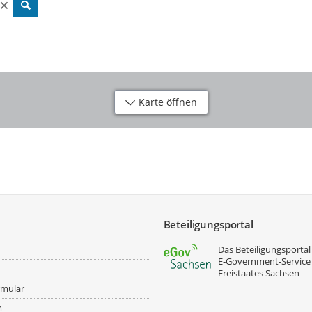
Karte öffnen
Beteiligungsportal
Das Beteiligungsportal 
E‑Government-Service
Freistaates Sachsen
rmular
m