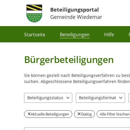
Beteiligungsportal
Gemeinde Wiedemar
Portalnavigation
Startseite
Beteiligungen
Hilfe
Bürgerbeteiligungen
Sie können gezielt nach Beteiligungsverfahren zu be
suchen. Abgeschlossene Beteiligungsverfahren finden 
Beteiligungsstatus
Beteiligungsformat
0 Einträge verfügbar. Benutzen Sie "Pfeiltaste oben" u
0 Einträge verfügbar. Benut
Aktuelle Beteiligungen
Dialog
Alle Filter löschen