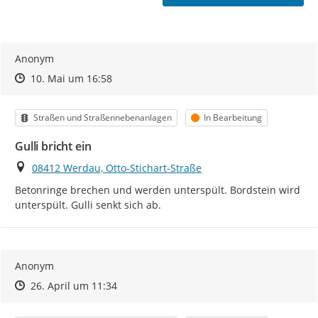
Anonym
Zeitpunkt des Erstellens
Zeitpunkt des Erstellens
Zur Äußerung
10. Mai um 16:58
Kategorie
Status
Straßen und Straßennebenanlagen
In Bearbeitung
Gulli bricht ein
Ort
08412 Werdau, Otto-Stichart-Straße
Betonringe brechen und werden unterspült. Bordstein wird 
unterspült. Gulli senkt sich ab.
Anonym
Zeitpunkt des Erstellens
Zeitpunkt des Erstellens
Zur Äußerung
26. April um 11:34