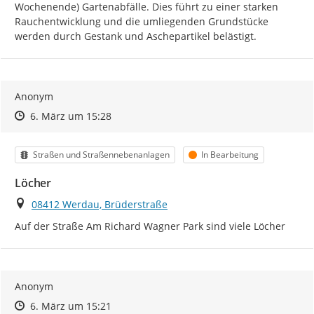
Wochenende) Gartenabfälle. Dies führt zu einer starken 
Rauchentwicklung und die umliegenden Grundstücke 
werden durch Gestank und Aschepartikel belästigt.
Anonym
Zeitpunkt des Erstellens
Zeitpunkt des Erstellens
Zur Äußerung
6. März um 15:28
Kategorie
Status
Straßen und Straßennebenanlagen
In Bearbeitung
Löcher
Ort
08412 Werdau, Brüderstraße
Auf der Straße Am Richard Wagner Park sind viele Löcher
Anonym
Zeitpunkt des Erstellens
Zeitpunkt des Erstellens
Zur Äußerung
6. März um 15:21