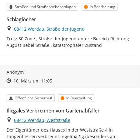
Kategorie
Status
Straßen und Straßennebenanlagen
In Bearbeitung
Schlaglöcher
Ort
08412 Werdau, Straße der Jugend
Trotz 30 Zone , Straße der Jugend untere Bereich Richtung 
August Bebel Straße , katastrophaler Zustand
Anonym
Zeitpunkt des Erstellens
Zeitpunkt des Erstellens
Zur Äußerung
16. März um 11:05
Kategorie
Status
Öffentliche Sicherheit
In Bearbeitung
Illegales Verbrennen von Gartenabfällen
Ort
08412 Werdau, Weststraße
Der Eigentümer des Hauses in der Weststraße 4 in 
Langenhessen verbrennt regelmäßig (besonders am 