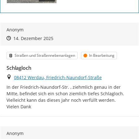
Anonym
Zeitpunkt des Erstellens
Zeitpunkt des Erstellens
Zur Äußerung
14. Dezember 2025
Kategorie
Status
Straßen und Straßennebenanlagen
In Bearbeitung
Schlagloch
Ort
08412 Werdau, Friedrich-Naundorf-Straße
In der Friedrich-Naundorf-Str. , ziehmlich genau in der 
Mitte, befindet sich ein schon ziemlich tiefes Schlagloch. 
Vielleicht kann das dieses Jahr noch verfüllt werden.

Vielen Dank
Anonym