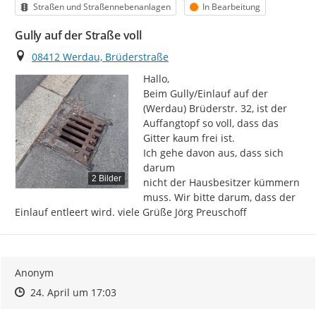
Kategorie
Status
Straßen und Straßennebenanlagen
In Bearbeitung
Gully auf der Straße voll
Ort
08412 Werdau, Brüderstraße
Hallo,

Beim Gully/Einlauf auf der 
(Werdau) Brüderstr. 32, ist der 
Auffangtopf so voll, dass das 
Gitter kaum frei ist.

Ich gehe davon aus, dass sich 
darum

2 Bilder
nicht der Hausbesitzer kümmern 
muss. Wir bitte darum, dass der 
Einlauf entleert wird. viele Grüße Jörg Preuschoff
Anonym
Zeitpunkt des Erstellens
Zeitpunkt des Erstellens
Zur Äußerung
24. April um 17:03