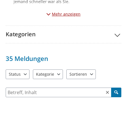
jemand schneller war als Sie.
Hinweis: Erledigte Mängelmeldungen werden 30 Tage nach deren
Mehr anzeigen
Beendigung nicht mehr angezeigt.
WICHTIG: Meldungen zur Kategorie "Straßenbeleuchtung"
liegen in der Zuständigkeit der Stadtwerke Werdau GmbH
Kategorien
und können über folgenden Link online übermittelt
werden:
Störportal | Stadtwerke Werdau (stadtwerke-werdau.de)
35
Meldungen
Status
Kategorie
Sortieren
2 Einträge verfügbar. Benutzen Sie "Pfeiltaste oben" und "Pfeil
4 Einträge verfügbar. Benutzen Sie "Pfeiltaste ob
2 Einträge verfügbar. Benutzen 
Suche nach Meldungen und Kommentaren