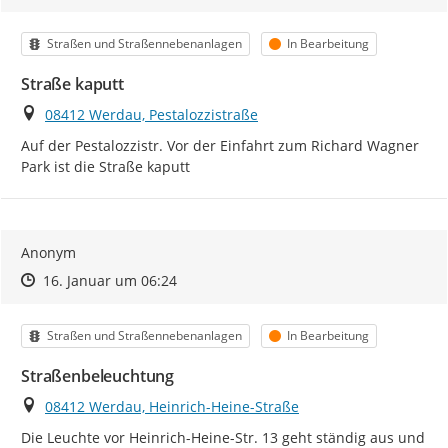
Kategorie
Status
Straßen und Straßennebenanlagen
In Bearbeitung
Straße kaputt
Ort
08412 Werdau, Pestalozzistraße
Auf der Pestalozzistr. Vor der Einfahrt zum Richard Wagner 
Park ist die Straße kaputt
Anonym
Zeitpunkt des Erstellens
Zeitpunkt des Erstellens
Zur Äußerung
16. Januar um 06:24
Kategorie
Status
Straßen und Straßennebenanlagen
In Bearbeitung
Straßenbeleuchtung
Ort
08412 Werdau, Heinrich-Heine-Straße
Die Leuchte vor Heinrich-Heine-Str. 13 geht ständig aus und 