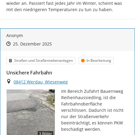
wieder an. Passiert fast jedes Jahr im Winter, scheint was 
mit den niedrigeren Temperaturen zu tun zu haben.
Anonym
Zeitpunkt des Erstellens
Zeitpunkt des Erstellens
Zur Äußerung
25. Dezember 2025
Kategorie
Status
Straßen und Straßennebenanlagen
In Bearbeitung
Unsichere Fahrbahn
Ort
08412 Werdau, Wiesenweg
Im Bereich Zufahrt Bauernweg 
Reihenhaussiedling, ist die 
Fahrbahnoberfläche 
verschlissen. Dadurch ist nicht 
nur der Straßenverkehr 
beeinträchtigt, es können PKW 
beschädigt werden.
3 Bilder