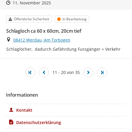
Zeitpunkt des Erstellens
Zeitpunkt des Erstellens
Zur Äußerung
11. November 2025
Kategorie
Status
Öffentliche Sicherheit
In Bearbeitung
Schlagloch ca 60 x 60cm, 20cm tief
Ort
08412 Werdau, Am Torbogen
Schlaglöcher,  dadurch Gefährdung Fussgänger + Verkehr
11 - 20 von 35
Informationen
Kontakt
Datenschutzerklärung