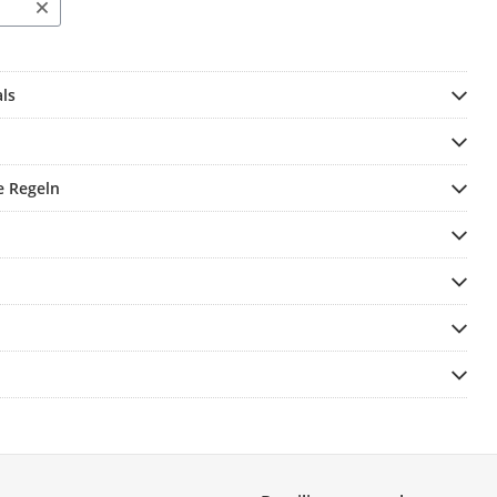
ls
e Regeln