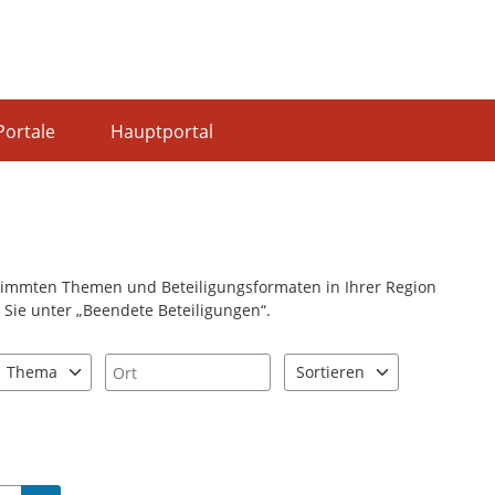
Portale
Hauptportal
stimmten Themen und Beteiligungsformaten in Ihrer Region
Sie unter „Beendete Beteiligungen“.
Ort
Thema
Sortieren
nd "Pfeiltaste unten" zum Navigieren.
zen Sie "Pfeiltaste oben" und "Pfeiltaste unten" zum Navigieren.
0 Einträge verfügbar. Benutzen Sie "Pfeiltaste oben" und "Pfeiltast
2 Einträge verfügbar. Benutz