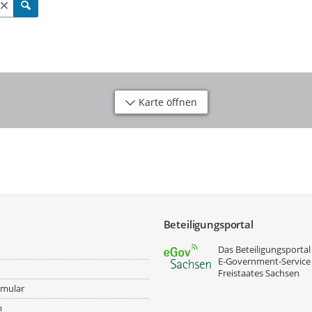
Karte öffnen
Beteiligungsportal
Das Beteiligungsportal 
E‑Government-Service
Freistaates Sachsen
rmular
m