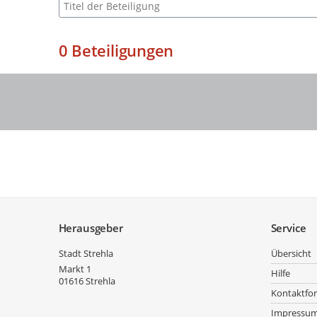
Suche nach Beteiligung
0
Beteiligungen
Service
Herausgeber
Service
Stadt Strehla
Übersicht
Markt 1
Hilfe
01616
Strehla
Kontaktfo
Impressu