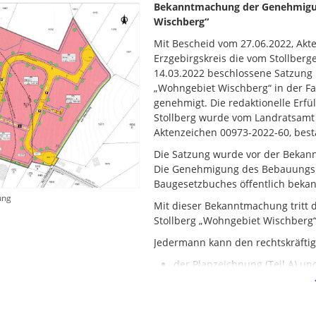
Bekanntmachung der Genehmigun
Wischberg“
Mit Bescheid vom 27.06.2022, Akt
Erzgebirgskreis die vom Stollberge
14.03.2022 beschlossene Satzung 
„Wohngebiet Wischberg“ in der F
genehmigt. Die redaktionelle Erfü
Stollberg wurde vom Landratsamt 
Aktenzeichen 00973-2022-60, bestä
Die Satzung wurde vor der Bekan
Die Genehmigung des Bebauungspl
Baugesetzbuches öffentlich beka
ung
Mit dieser Bekanntmachung tritt 
Stollberg „Wohngebiet Wischberg“ 
Jedermann kann den rechtskräfti
der Planzeichnung (Teil A) un
den textlichen Festsetzungen (
die Begründung mit Umweltberich