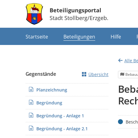
Beteiligungsportal
Stadt Stollberg/Erzgeb.
Portalnavigation
Startseite
Beteiligungen
Hilfe
Alle B
Gegenstände
Übersicht
Bebauu
Beba
Planzeichnung
Rech
Begründung
Begründung - Anlage 1
Status
Besch
Begründung - Anlage 2.1