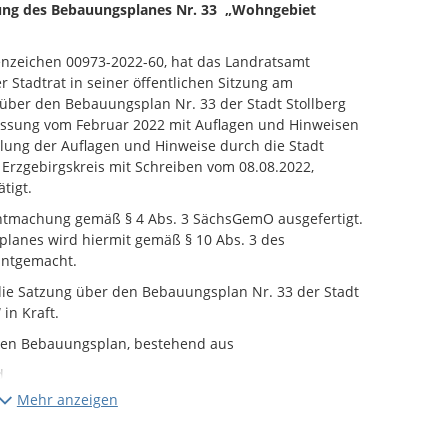
g des Bebauungsplanes Nr. 33 „Wohngebiet
enzeichen 00973-2022-60, hat das Landratsamt
r Stadtrat in seiner öffentlichen Sitzung am
über den Bebauungsplan Nr. 33 der Stadt Stollberg
assung vom Februar 2022 mit Auflagen und Hinweisen
llung der Auflagen und Hinweise durch die Stadt
Erzgebirgskreis mit Schreiben vom 08.08.2022,
tigt.
ntmachung gemäß § 4 Abs. 3 SächsGemO ausgefertigt.
anes wird hiermit gemäß § 10 Abs. 3 des
nntgemacht.
die Satzung über den Bebauungsplan Nr. 33 der Stadt
in Kraft.
gen Bebauungsplan, bestehend aus
d
Teil B),
Mehr anzeigen
t sowie die zusammenfassende Erklärung nach § 10 a