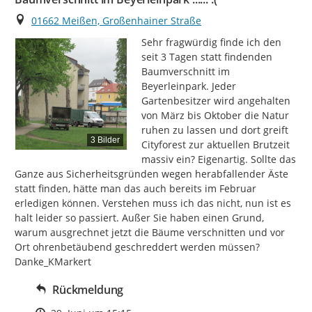
Ort
01662 Meißen, Großenhainer Straße
Sehr fragwürdig finde ich den 
seit 3 Tagen statt findenden 
Baumverschnitt im 
Beyerleinpark. Jeder 
Gartenbesitzer wird angehalten 
von März bis Oktober die Natur 
ruhen zu lassen und dort greift 
3 Bilder
Cityforest zur aktuellen Brutzeit 
massiv ein? Eigenartig. Sollte das 
Ganze aus Sicherheitsgründen wegen herabfallender Äste 
statt finden, hätte man das auch bereits im Februar 
erledigen können. Verstehen muss ich das nicht, nun ist es 
halt leider so passiert. Außer Sie haben einen Grund, 
warum ausgrechnet jetzt die Bäume verschnitten und vor 
Ort ohrenbetäubend geschreddert werden müssen? 
Danke_KMarkert
Rückmeldung