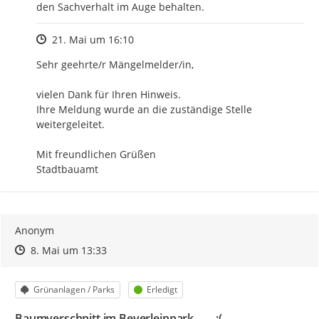
den Sachverhalt im Auge behalten.
Zeitpunkt des Erstellens
21. Mai um 16:10
Sehr geehrte/r Mängelmelder/in,

vielen Dank für Ihren Hinweis.

Ihre Meldung wurde an die zuständige Stelle 
weitergeleitet.

Mit freundlichen Grüßen

Stadtbauamt
Anonym
Zeitpunkt des Erstellens
Zeitpunkt des Erstellens
Zur Äußerung
8. Mai um 13:33
Kategorie
Status
Grünanlagen / Parks
Erledigt
Baumverschnitt im Beyerleinpark ...... :(