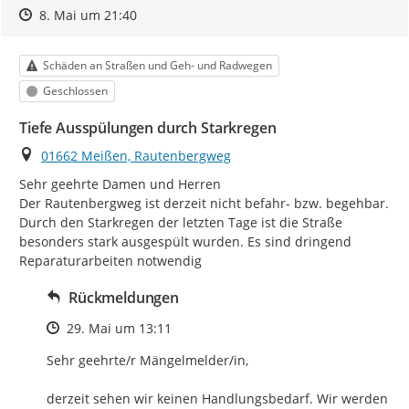
Zeitpunkt des Erstellens
Zeitpunkt des Erstellens
Zur Äußerung
8. Mai um 21:40
Kategorie
Schäden an Straßen und Geh- und Radwegen
Status
Geschlossen
Tiefe Ausspülungen durch Starkregen
Ort
01662 Meißen, Rautenbergweg
Sehr geehrte Damen und Herren

Der Rautenbergweg ist derzeit nicht befahr- bzw. begehbar. 
Durch den Starkregen der letzten Tage ist die Straße 
besonders stark ausgespült wurden. Es sind dringend 
Reparaturarbeiten notwendig
Rückmeldungen
Zeitpunkt des Erstellens
29. Mai um 13:11
Sehr geehrte/r Mängelmelder/in, 

derzeit sehen wir keinen Handlungsbedarf. Wir werden 