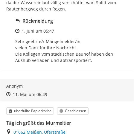
da der Wassereinlauf völlig verschüttet war. Splitt vom 
Rautenbergweg durch Regen.
Rückmeldung
Zeitpunkt des Erstellens
1. Juni um 05:47
Sehr geehrte/r Mängelmelder/in,

vielen Dank für Ihre Nachricht.

Die Kollegen vom städtischen Bauhof haben den 
Aushub verladen und abtransportiert.
Anonym
Zeitpunkt des Erstellens
Zeitpunkt des Erstellens
Zur Äußerung
11. Mai um 06:49
Kategorie
Status
überfüllte Papierkörbe
Geschlossen
Täglich grüßt das Murmeltier
Ort
01662 Meißen, Uferstraße