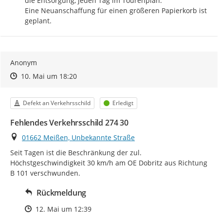
die Entsorgung, jeden Tag im Tourenplan.

Eine Neuanschaffung für einen größeren Papierkorb ist 
geplant.
Anonym
Zeitpunkt des Erstellens
Zeitpunkt des Erstellens
Zur Äußerung
10. Mai um 18:20
Kategorie
Status
Defekt an Verkehrsschild
Erledigt
Fehlendes Verkehrsschild 274 30
Ort
01662 Meißen, Unbekannte Straße
Seit Tagen ist die Beschränkung der zul. 
Höchstgeschwindigkeit 30 km/h am OE Dobritz aus Richtung 
B 101 verschwunden.
Rückmeldung
Zeitpunkt des Erstellens
12. Mai um 12:39