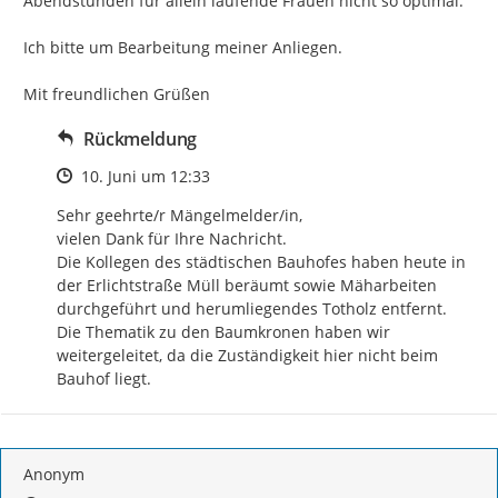
Abendstunden für allein laufende Frauen nicht so optimal.

Ich bitte um Bearbeitung meiner Anliegen.

Mit freundlichen Grüßen
Rückmeldung
Zeitpunkt des Erstellens
10. Juni um 12:33
Sehr geehrte/r Mängelmelder/in, 

vielen Dank für Ihre Nachricht. 

Die Kollegen des städtischen Bauhofes haben heute in 
der Erlichtstraße Müll beräumt sowie Mäharbeiten 
durchgeführt und herumliegendes Totholz entfernt. 

Die Thematik zu den Baumkronen haben wir 
weitergeleitet, da die Zuständigkeit hier nicht beim 
Bauhof liegt.
Anonym