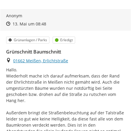
Anonym
Zeitpunkt des Erstellens
Zeitpunkt des Erstellens
Zur Äußerung
13. Mai um 08:48
Kategorie
Status
Grünanlagen / Parks
Erledigt
Grünschnitt Baumschnitt
Ort
01662 Meißen, Erlichtstraße
Hallo.

Wiederholt mache ich darauf aufmerksam, dass der Rand 
der Ehrlichtstraße in Meißen nicht gemäht wird. Auch die 
umgestürzten Bäume wurden nur notdürftig bei Seite 
geschoben bzw. drohen auf die Straße zu rutschen vom 
Hang her.

Außerdem bringt die Straßenbeleuchtung auf der Talstraße 
leider so gut wie keine Helligkeit, da diese fast alle von dem 
Baumkronen verdeckt werden. Dies ist in den 