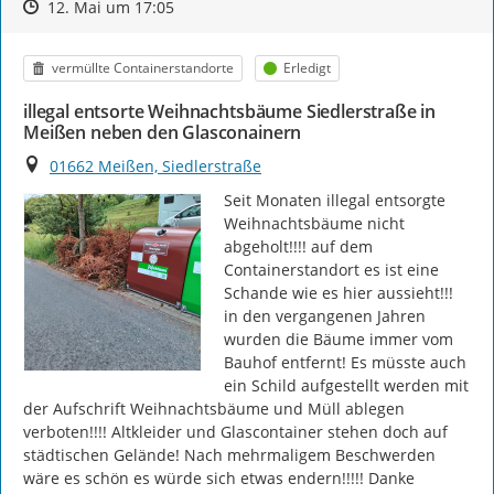
Zeitpunkt des Erstellens
Zeitpunkt des Erstellens
Zur Äußerung
12. Mai um 17:05
Kategorie
Status
vermüllte Containerstandorte
Erledigt
illegal entsorte Weihnachtsbäume Siedlerstraße in
Meißen neben den Glasconainern
Ort
01662 Meißen, Siedlerstraße
Seit Monaten illegal entsorgte 
Weihnachtsbäume nicht 
abgeholt!!!! auf dem 
Containerstandort es ist eine 
Schande wie es hier aussieht!!! 
in den vergangenen Jahren 
wurden die Bäume immer vom 
Bauhof entfernt! Es müsste auch 
ein Schild aufgestellt werden mit 
der Aufschrift Weihnachtsbäume und Müll ablegen 
verboten!!!! Altkleider und Glascontainer stehen doch auf 
städtischen Gelände! Nach mehrmaligem Beschwerden 
wäre es schön es würde sich etwas endern!!!!! Danke