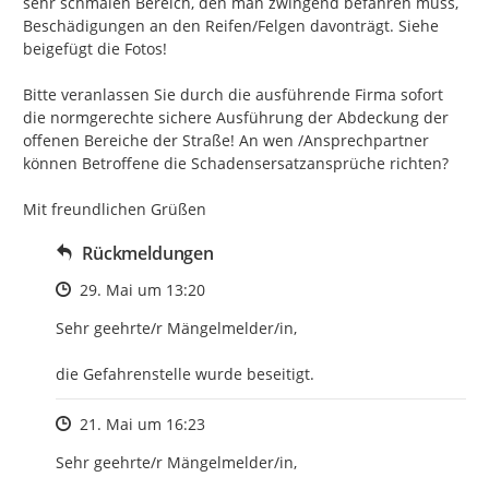
sehr schmalen Bereich, den man zwingend befahren muss, 
Beschädigungen an den Reifen/Felgen davonträgt. Siehe 
beigefügt die Fotos!

Bitte veranlassen Sie durch die ausführende Firma sofort 
die normgerechte sichere Ausführung der Abdeckung der 
offenen Bereiche der Straße! An wen /Ansprechpartner 
können Betroffene die Schadensersatzansprüche richten?

Mit freundlichen Grüßen
Rückmeldungen
Zeitpunkt des Erstellens
29. Mai um 13:20
Sehr geehrte/r Mängelmelder/in, 

die Gefahrenstelle wurde beseitigt.
Zeitpunkt des Erstellens
21. Mai um 16:23
Sehr geehrte/r Mängelmelder/in,
