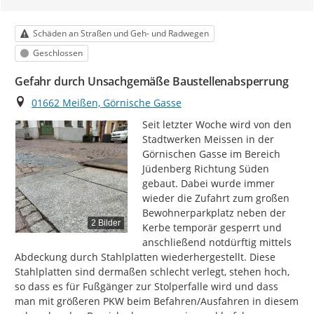
Kategorie
Schäden an Straßen und Geh- und Radwegen
Status
Geschlossen
Gefahr durch Unsachgemäße Baustellenabsperrung
Ort
01662 Meißen, Görnische Gasse
Seit letzter Woche wird von den 
Stadtwerken Meissen in der 
Görnischen Gasse im Bereich 
Jüdenberg Richtung Süden 
gebaut. Dabei wurde immer 
wieder die Zufahrt zum großen 
Bewohnerparkplatz neben der 
2 Bilder
Kerbe temporär gesperrt und 
anschließend notdürftig mittels 
Abdeckung durch Stahlplatten wiederhergestellt. Diese 
Stahlplatten sind dermaßen schlecht verlegt, stehen hoch, 
so dass es für Fußgänger zur Stolperfalle wird und dass 
man mit größeren PKW beim Befahren/Ausfahren in diesem 