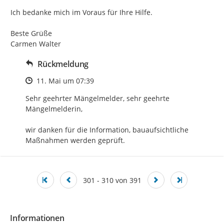
Ich bedanke mich im Voraus für Ihre Hilfe.

Beste Grüße

Carmen Walter
Rückmeldung
Zeitpunkt des Erstellens
11. Mai um 07:39
Sehr geehrter Mängelmelder, sehr geehrte 
Mängelmelderin,

wir danken für die Information, bauaufsichtliche 
Maßnahmen werden geprüft.
301 - 310 von 391
Informationen