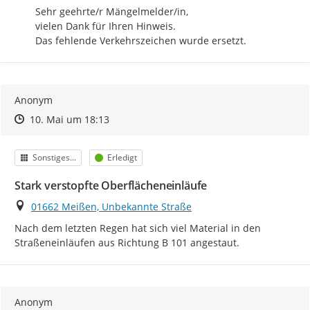
Sehr geehrte/r Mängelmelder/in, 

vielen Dank für Ihren Hinweis. 

Das fehlende Verkehrszeichen wurde ersetzt.
Anonym
Zeitpunkt des Erstellens
Zeitpunkt des Erstellens
Zur Äußerung
10. Mai um 18:13
Kategorie
Status
Sonstiges...
Erledigt
Stark verstopfte Oberflächeneinläufe
Ort
01662 Meißen, Unbekannte Straße
Nach dem letzten Regen hat sich viel Material in den 
Straßeneinläufen aus Richtung B 101 angestaut.
Anonym