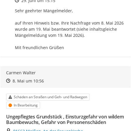
Zeitpunkt des Erstellens
29. Juni um 15:15
Sehr geehrter Mängelmelder,

auf Ihren Hinweis bzw. Ihre Nachfrage vom 8. Mai 2026 
wurde am 19. Mai beantwortet (siehe inhaltsgleiche 
Mängelmeldung vom 19. Mai 2026).

Mit freundlichen Grüßen
Carmen Walter
Zeitpunkt des Erstellens
Zeitpunkt des Erstellens
Zur Äußerung
8. Mai um 10:56
Kategorie
Schäden an Straßen und Geh- und Radwegen
Status
In Bearbeitung
Ungepflegtes Grundstück , Einsturzgefahr von wildem
Baumbewuchs, Gefahr von Personenschäden
Ort