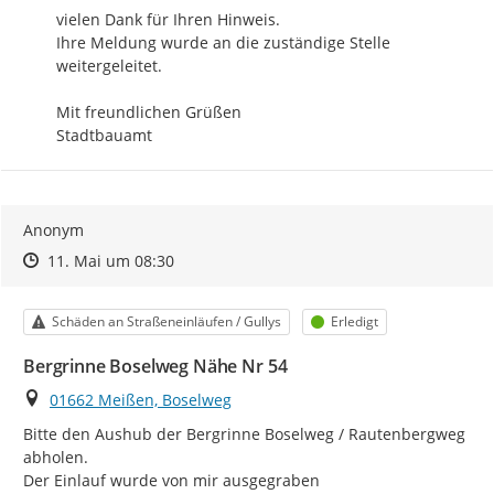
vielen Dank für Ihren Hinweis.

Ihre Meldung wurde an die zuständige Stelle 
weitergeleitet.

Mit freundlichen Grüßen

Stadtbauamt
Anonym
Zeitpunkt des Erstellens
Zeitpunkt des Erstellens
Zur Äußerung
11. Mai um 08:30
Kategorie
Status
Schäden an Straßeneinläufen / Gullys
Erledigt
Bergrinne Boselweg Nähe Nr 54
Ort
01662 Meißen, Boselweg
Bitte den Aushub der Bergrinne Boselweg / Rautenbergweg 
abholen.

Der Einlauf wurde von mir ausgegraben
