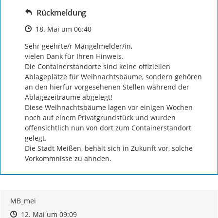
Rückmeldung
Zeitpunkt des Erstellens
18. Mai um 06:40
Sehr geehrte/r Mängelmelder/in, 

vielen Dank für Ihren Hinweis. 

Die Containerstandorte sind keine offiziellen 
Ablageplätze für Weihnachtsbäume, sondern gehören 
an den hierfür vorgesehenen Stellen während der 
Ablagezeiträume abgelegt! 

Diese Weihnachtsbäume lagen vor einigen Wochen 
noch auf einem Privatgrundstück und wurden 
offensichtlich nun von dort zum Containerstandort 
gelegt. 

Die Stadt Meißen, behält sich in Zukunft vor, solche 
Vorkommnisse zu ahnden.
MB_mei
Zeitpunkt des Erstellens
Zeitpunkt des Erstellens
Zur Äußerung
12. Mai um 09:09