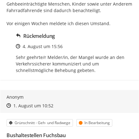
Gehbeeinträchtigte Menschen, Kinder sowie unter Anderem 
Fahrradfahrende sind dadurch benachteiligt.

Vor einigen Wochen meldete ich diesen Umstand.
Rückmeldung
Zeitpunkt des Erstellens
4. August um 15:56
Sehr geehrte/r Melder/in, der Mangel wurde an den 
Verkehrssicherer kommuniziert und um 
schnellstmögliche Behebung gebeten.
Anonym
Zeitpunkt des Erstellens
Zeitpunkt des Erstellens
Zur Äußerung
1. August um 10:52
Kategorie
Status
Grünschnitt - Geh- und Radwege
In Bearbeitung
Bushaltestellen Fuchsbau