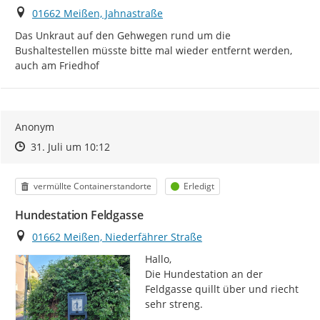
Ort
01662 Meißen, Jahnastraße
Das Unkraut auf den Gehwegen rund um die 
Bushaltestellen müsste bitte mal wieder entfernt werden, 
auch am Friedhof
Anonym
Zeitpunkt des Erstellens
Zeitpunkt des Erstellens
Zur Äußerung
31. Juli um 10:12
Kategorie
Status
vermüllte Containerstandorte
Erledigt
Hundestation Feldgasse
Ort
01662 Meißen, Niederfährer Straße
Hallo,

Die Hundestation an der 
Feldgasse quillt über und riecht 
sehr streng.