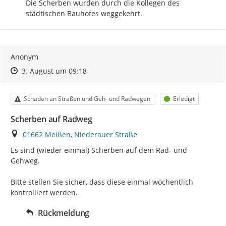
Die Scherben wurden durch die Kollegen des 
städtischen Bauhofes weggekehrt.
Anonym
Zeitpunkt des Erstellens
Zeitpunkt des Erstellens
Zur Äußerung
3. August um 09:18
Kategorie
Status
Schäden an Straßen und Geh- und Radwegen
Erledigt
Scherben auf Radweg
Ort
01662 Meißen, Niederauer Straße
Es sind (wieder einmal) Scherben auf dem Rad- und 
Gehweg.

Bitte stellen Sie sicher, dass diese einmal wöchentlich 
kontrolliert werden.
Rückmeldung