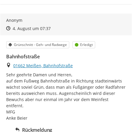
Anonym
Zeitpunkt des Erstellens
Zeitpunkt des Erstellens
Zur Äußerung
4. August um 07:37
Kategorie
Status
Grünschnitt - Geh- und Radwege
Erledigt
Bahnhofstraße
Ort
01662 Meißen, Bahnhofstraße
Sehr geehrte Damen und Herren,

auf dem Fußweg Bahnhofstraße in Richtung stadteinwärts 
wächst soviel Grün, dass man als Fußgänger oder Radfahrer 
bereits ausweichen muss. Augenscheinlich wird dieser 
Bewuchs aber nur einmal im Jahr vor dem Weinfest 
entfernt.

MFG

Anke Beier
Rückmeldung