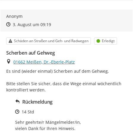
Anonym
Zeitpunkt des Erstellens
Zeitpunkt des Erstellens
Zur Äußerung
3. August um 09:19
Kategorie
Status
Schäden an Straßen und Geh- und Radwegen
Erledigt
Scherben auf Gehweg
Ort
01662 Meißen, Dr.-Eberle-Platz
Es sind (wieder einmal) Scherben auf dem Gehweg.

Bitte stellen Sie sicher, dass die Wege einmal wöchentlich 
kontrolliert werden.
Rückmeldung
Zeitpunkt des Erstellens
14 Std
Sehr geehrte/r Mängelmelder/in, 

vielen Dank für Ihren Hinweis. 
