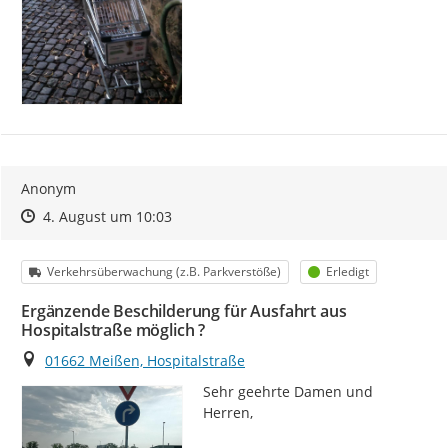
Anonym
Zeitpunkt des Erstellens
Zeitpunkt des Erstellens
Zur Äußerung
4. August um 10:03
Kategorie
Status
Verkehrsüberwachung (z.B. Parkverstöße)
Erledigt
Ergänzende Beschilderung für Ausfahrt aus
Hospitalstraße möglich ?
Ort
01662 Meißen, Hospitalstraße
Sehr geehrte Damen und 
Herren,
