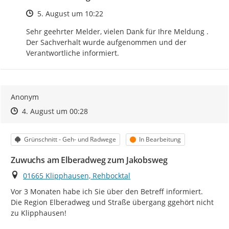
Zeitpunkt des Erstellens
5. August um 10:22
Sehr geehrter Melder, vielen Dank für Ihre Meldung . 
Der Sachverhalt wurde aufgenommen und der 
Verantwortliche informiert.
Anonym
Zeitpunkt des Erstellens
Zeitpunkt des Erstellens
Zur Äußerung
4. August um 00:28
Kategorie
Status
Grünschnitt - Geh- und Radwege
In Bearbeitung
Zuwuchs am Elberadweg zum Jakobsweg
Ort
01665 Klipphausen, Rehbocktal
Vor 3 Monaten habe ich Sie über den Betreff informiert.

Die Region Elberadweg und Straße übergang ggehört nicht  
zu Klipphausen!