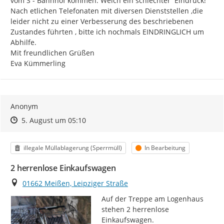
vom S - Bahnhof kommen. Welch ein schlechter  Eindruck!

Nach etlichen Telefonaten mit diversen Dienststellen ,die 
leider nicht zu einer Verbesserung des beschriebenen 
Zustandes führten , bitte ich nochmals EINDRINGLICH um 
Abhilfe.

Mit freundlichen Grüßen

Eva Kümmerling
Anonym
Zeitpunkt des Erstellens
Zeitpunkt des Erstellens
Zur Äußerung
5. August um 05:10
Kategorie
Status
illegale Müllablagerung (Sperrmüll)
In Bearbeitung
2 herrenlose Einkaufswagen
Ort
01662 Meißen, Leipziger Straße
Auf der Treppe am Logenhaus 
stehen 2 herrenlose 
Einkaufswagen.