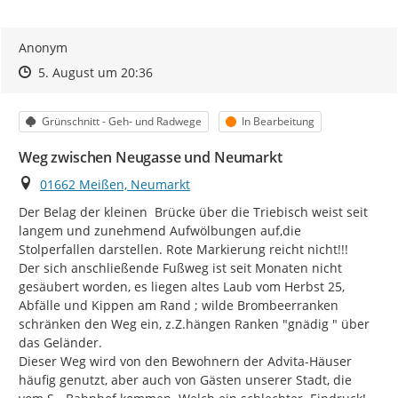
Anonym
Zeitpunkt des Erstellens
Zeitpunkt des Erstellens
Zur Äußerung
5. August um 20:36
Kategorie
Status
Grünschnitt - Geh- und Radwege
In Bearbeitung
Weg zwischen Neugasse und Neumarkt
Ort
01662 Meißen, Neumarkt
Der Belag der kleinen  Brücke über die Triebisch weist seit 
langem und zunehmend Aufwölbungen auf,die 
Stolperfallen darstellen. Rote Markierung reicht nicht!!!

Der sich anschließende Fußweg ist seit Monaten nicht 
gesäubert worden, es liegen altes Laub vom Herbst 25, 
Abfälle und Kippen am Rand ; wilde Brombeerranken 
schränken den Weg ein, z.Z.hängen Ranken "gnädig " über 
das Geländer.

Dieser Weg wird von den Bewohnern der Advita-Häuser 
häufig genutzt, aber auch von Gästen unserer Stadt, die 