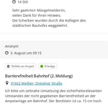
Zeitpunkt des Erstellens
14 Std
Sehr geehrte/r Mängelmelder/in, 

vielen Dank für Ihren Hinweis. 

Die Scherben wurden durch die Kollegen des 
städtischen Bauhofes weggekehrt.
Anonym
Zeitpunkt des Erstellens
Zeitpunkt des Erstellens
Zur Äußerung
3. August um 09:15
Kategorie
Status
Defekt an Ampel
Erledigt
Barrierefreiheit Bahnhof (2. Meldung)
Ort
01662 Meißen, Dresdner Straße
Ich bitte um zeitnahe Umsetzung des sicherheitsrelevanten 
Umstandes der nicht gegebenen Barrierefreiheit an der 
Ampelanlage am Bahnhof. Der Bordstein ist ca. 15 cm hoch.
