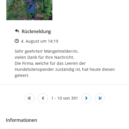
Rückmeldung
Zeitpunkt des Erstellens
4. August um 14:19
Sehr geehrte/r Mängelmelder/in, 

vielen Dank für Ihre Nachricht.

Die Firma, welche für das Leeren der 
Hundetütenspender zuständig ist, hat heute diesen 
geleert.
1 - 10 von 391
Informationen