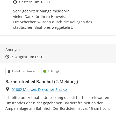
Zeitpunkt des Erstellens
Gestern um 10:39
Sehr geehrte/r Mängelmelder/in, 

vielen Dank für Ihren Hinweis. 

Die Scherben wurden durch die Kollegen des 
städtischen Bauhofes weggekehrt.
Anonym
Zeitpunkt des Erstellens
Zeitpunkt des Erstellens
Zur Äußerung
3. August um 09:15
Kategorie
Status
Defekt an Ampel
Erledigt
Barrierefreiheit Bahnhof (2. Meldung)
Ort
01662 Meißen, Dresdner Straße
Ich bitte um zeitnahe Umsetzung des sicherheitsrelevanten 
Umstandes der nicht gegebenen Barrierefreiheit an der 
Ampelanlage am Bahnhof. Der Bordstein ist ca. 15 cm hoch.
