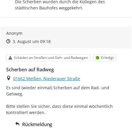
Die Scherben wurden durch die Kollegen des 
städtischen Bauhofes weggekehrt.
Anonym
Zeitpunkt des Erstellens
Zeitpunkt des Erstellens
Zur Äußerung
3. August um 09:18
Kategorie
Status
Schäden an Straßen und Geh- und Radwegen
Erledigt
Scherben auf Radweg
Ort
01662 Meißen, Niederauer Straße
Es sind (wieder einmal) Scherben auf dem Rad- und 
Gehweg.

Bitte stellen Sie sicher, dass diese einmal wöchentlich 
kontrolliert werden.
Rückmeldung