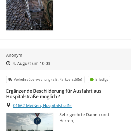
Anonym
Zeitpunkt des Erstellens
Zeitpunkt des Erstellens
Zur Äußerung
4. August um 10:03
Kategorie
Status
Verkehrsüberwachung (z.B. Parkverstöße)
Erledigt
Ergänzende Beschilderung für Ausfahrt aus
Hospitalstraße möglich ?
Ort
01662 Meißen, Hospitalstraße
Sehr geehrte Damen und 
Herren,
