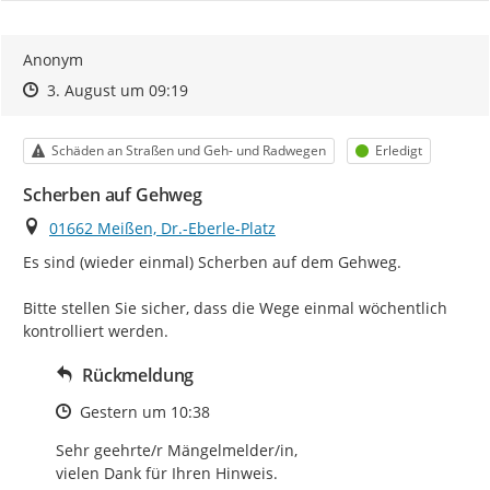
Anonym
Zeitpunkt des Erstellens
Zeitpunkt des Erstellens
Zur Äußerung
3. August um 09:19
Kategorie
Status
Schäden an Straßen und Geh- und Radwegen
Erledigt
Scherben auf Gehweg
Ort
01662 Meißen, Dr.-Eberle-Platz
Es sind (wieder einmal) Scherben auf dem Gehweg.

Bitte stellen Sie sicher, dass die Wege einmal wöchentlich 
kontrolliert werden.
Rückmeldung
Zeitpunkt des Erstellens
Gestern um 10:38
Sehr geehrte/r Mängelmelder/in, 

vielen Dank für Ihren Hinweis. 
