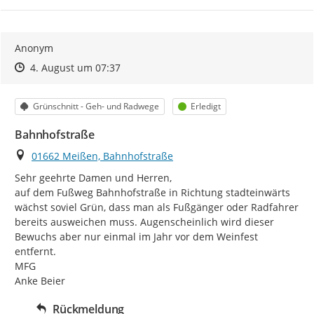
Anonym
Zeitpunkt des Erstellens
Zeitpunkt des Erstellens
Zur Äußerung
4. August um 07:37
Kategorie
Status
Grünschnitt - Geh- und Radwege
Erledigt
Bahnhofstraße
Ort
01662 Meißen, Bahnhofstraße
Sehr geehrte Damen und Herren,

auf dem Fußweg Bahnhofstraße in Richtung stadteinwärts 
wächst soviel Grün, dass man als Fußgänger oder Radfahrer 
bereits ausweichen muss. Augenscheinlich wird dieser 
Bewuchs aber nur einmal im Jahr vor dem Weinfest 
entfernt.

MFG

Anke Beier
Rückmeldung