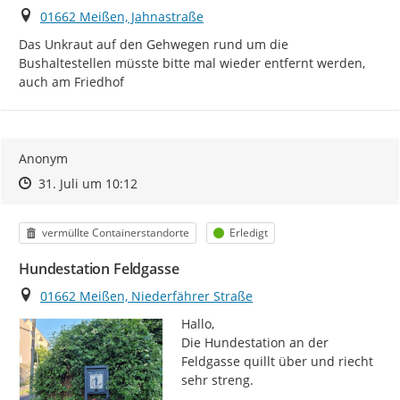
Ort
01662 Meißen, Jahnastraße
Das Unkraut auf den Gehwegen rund um die 
Bushaltestellen müsste bitte mal wieder entfernt werden, 
auch am Friedhof
Anonym
Zeitpunkt des Erstellens
Zeitpunkt des Erstellens
Zur Äußerung
31. Juli um 10:12
Kategorie
Status
vermüllte Containerstandorte
Erledigt
Hundestation Feldgasse
Ort
01662 Meißen, Niederfährer Straße
Hallo,

Die Hundestation an der 
Feldgasse quillt über und riecht 
sehr streng.