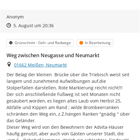
Anonym
Zeitpunkt des Erstellens
Zeitpunkt des Erstellens
Zur Äußerung
5. August um 20:36
Kategorie
Status
Grünschnitt - Geh- und Radwege
In Bearbeitung
Weg zwischen Neugasse und Neumarkt
Ort
01662 Meißen, Neumarkt
Der Belag der kleinen  Brücke über die Triebisch weist seit 
langem und zunehmend Aufwölbungen auf,die 
Stolperfallen darstellen. Rote Markierung reicht nicht!!!

Der sich anschließende Fußweg ist seit Monaten nicht 
gesäubert worden, es liegen altes Laub vom Herbst 25, 
Abfälle und Kippen am Rand ; wilde Brombeerranken 
schränken den Weg ein, z.Z.hängen Ranken "gnädig " über 
das Geländer.

Dieser Weg wird von den Bewohnern der Advita-Häuser 
häufig genutzt, aber auch von Gästen unserer Stadt, die 