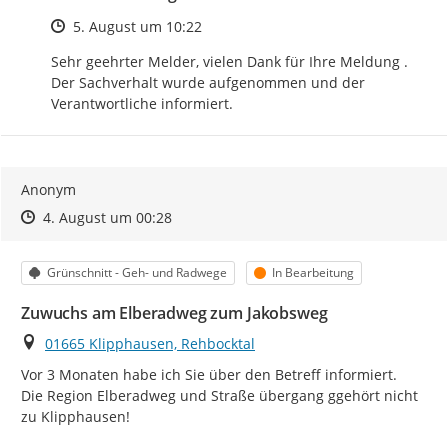
Zeitpunkt des Erstellens
5. August um 10:22
Sehr geehrter Melder, vielen Dank für Ihre Meldung . 
Der Sachverhalt wurde aufgenommen und der 
Verantwortliche informiert.
Anonym
Zeitpunkt des Erstellens
Zeitpunkt des Erstellens
Zur Äußerung
4. August um 00:28
Kategorie
Status
Grünschnitt - Geh- und Radwege
In Bearbeitung
Zuwuchs am Elberadweg zum Jakobsweg
Ort
01665 Klipphausen, Rehbocktal
Vor 3 Monaten habe ich Sie über den Betreff informiert.

Die Region Elberadweg und Straße übergang ggehört nicht  
zu Klipphausen!