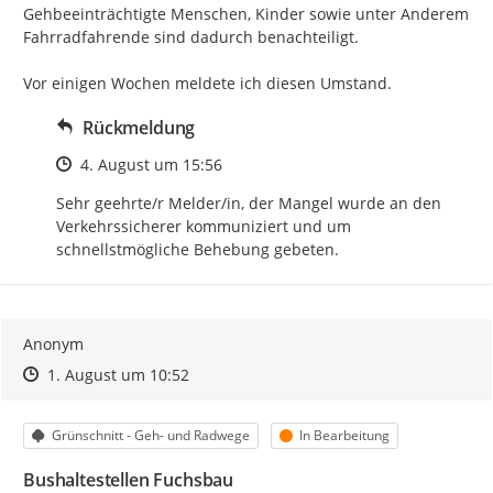
Gehbeeinträchtigte Menschen, Kinder sowie unter Anderem 
Fahrradfahrende sind dadurch benachteiligt.

Vor einigen Wochen meldete ich diesen Umstand.
Rückmeldung
Zeitpunkt des Erstellens
4. August um 15:56
Sehr geehrte/r Melder/in, der Mangel wurde an den 
Verkehrssicherer kommuniziert und um 
schnellstmögliche Behebung gebeten.
Anonym
Zeitpunkt des Erstellens
Zeitpunkt des Erstellens
Zur Äußerung
1. August um 10:52
Kategorie
Status
Grünschnitt - Geh- und Radwege
In Bearbeitung
Bushaltestellen Fuchsbau