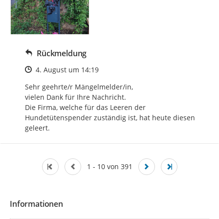
Rückmeldung
Zeitpunkt des Erstellens
4. August um 14:19
Sehr geehrte/r Mängelmelder/in, 

vielen Dank für Ihre Nachricht.

Die Firma, welche für das Leeren der 
Hundetütenspender zuständig ist, hat heute diesen 
geleert.
1 - 10 von 391
Informationen