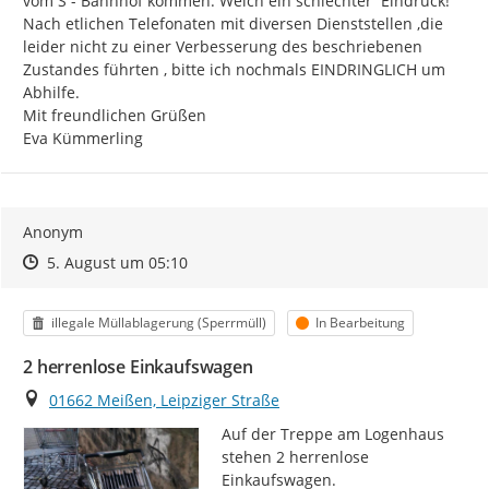
vom S - Bahnhof kommen. Welch ein schlechter  Eindruck!

Nach etlichen Telefonaten mit diversen Dienststellen ,die 
leider nicht zu einer Verbesserung des beschriebenen 
Zustandes führten , bitte ich nochmals EINDRINGLICH um 
Abhilfe.

Mit freundlichen Grüßen

Eva Kümmerling
Anonym
Zeitpunkt des Erstellens
Zeitpunkt des Erstellens
Zur Äußerung
5. August um 05:10
Kategorie
Status
illegale Müllablagerung (Sperrmüll)
In Bearbeitung
2 herrenlose Einkaufswagen
Ort
01662 Meißen, Leipziger Straße
Auf der Treppe am Logenhaus 
stehen 2 herrenlose 
Einkaufswagen.