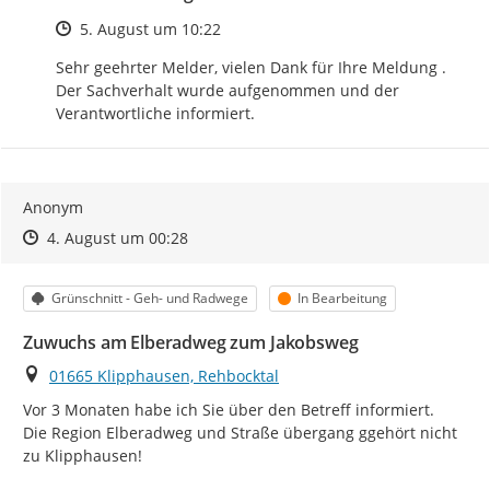
Zeitpunkt des Erstellens
5. August um 10:22
Sehr geehrter Melder, vielen Dank für Ihre Meldung . 
Der Sachverhalt wurde aufgenommen und der 
Verantwortliche informiert.
Anonym
Zeitpunkt des Erstellens
Zeitpunkt des Erstellens
Zur Äußerung
4. August um 00:28
Kategorie
Status
Grünschnitt - Geh- und Radwege
In Bearbeitung
Zuwuchs am Elberadweg zum Jakobsweg
Ort
01665 Klipphausen, Rehbocktal
Vor 3 Monaten habe ich Sie über den Betreff informiert.

Die Region Elberadweg und Straße übergang ggehört nicht  
zu Klipphausen!