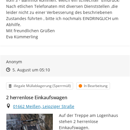
vom S - Bahnhof kommen. Welch ein schlechter  Eindruck!

Nach etlichen Telefonaten mit diversen Dienststellen ,die 
leider nicht zu einer Verbesserung des beschriebenen 
Zustandes führten , bitte ich nochmals EINDRINGLICH um 
Abhilfe.

Mit freundlichen Grüßen

Eva Kümmerling
Anonym
Zeitpunkt des Erstellens
Zeitpunkt des Erstellens
Zur Äußerung
5. August um 05:10
Kategorie
Status
illegale Müllablagerung (Sperrmüll)
In Bearbeitung
2 herrenlose Einkaufswagen
Ort
01662 Meißen, Leipziger Straße
Auf der Treppe am Logenhaus 
stehen 2 herrenlose 
Einkaufswagen.