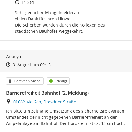
Zeitpunkt des Erstellens
11 Std
Sehr geehrte/r Mängelmelder/in, 

vielen Dank für Ihren Hinweis. 

Die Scherben wurden durch die Kollegen des 
städtischen Bauhofes weggekehrt.
Anonym
Zeitpunkt des Erstellens
Zeitpunkt des Erstellens
Zur Äußerung
3. August um 09:15
Kategorie
Status
Defekt an Ampel
Erledigt
Barrierefreiheit Bahnhof (2. Meldung)
Ort
01662 Meißen, Dresdner Straße
Ich bitte um zeitnahe Umsetzung des sicherheitsrelevanten 
Umstandes der nicht gegebenen Barrierefreiheit an der 
Ampelanlage am Bahnhof. Der Bordstein ist ca. 15 cm hoch.
