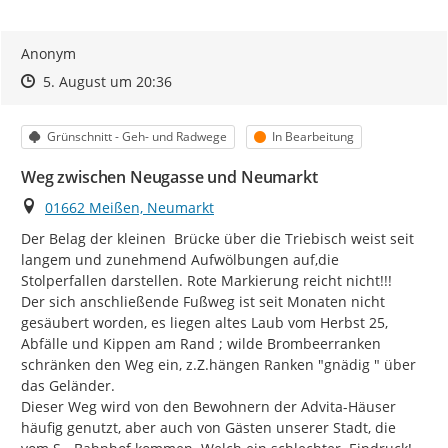
Anonym
Zeitpunkt des Erstellens
Zeitpunkt des Erstellens
Zur Äußerung
5. August um 20:36
Kategorie
Status
Grünschnitt - Geh- und Radwege
In Bearbeitung
Weg zwischen Neugasse und Neumarkt
Ort
01662 Meißen, Neumarkt
Der Belag der kleinen  Brücke über die Triebisch weist seit 
langem und zunehmend Aufwölbungen auf,die 
Stolperfallen darstellen. Rote Markierung reicht nicht!!!

Der sich anschließende Fußweg ist seit Monaten nicht 
gesäubert worden, es liegen altes Laub vom Herbst 25, 
Abfälle und Kippen am Rand ; wilde Brombeerranken 
schränken den Weg ein, z.Z.hängen Ranken "gnädig " über 
das Geländer.

Dieser Weg wird von den Bewohnern der Advita-Häuser 
häufig genutzt, aber auch von Gästen unserer Stadt, die 