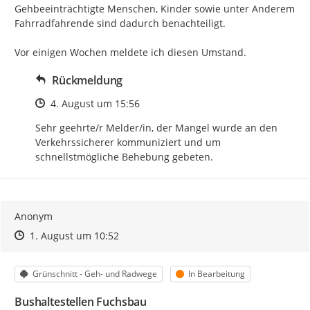
Gehbeeinträchtigte Menschen, Kinder sowie unter Anderem 
Fahrradfahrende sind dadurch benachteiligt.

Vor einigen Wochen meldete ich diesen Umstand.
Rückmeldung
Zeitpunkt des Erstellens
4. August um 15:56
Sehr geehrte/r Melder/in, der Mangel wurde an den 
Verkehrssicherer kommuniziert und um 
schnellstmögliche Behebung gebeten.
Anonym
Zeitpunkt des Erstellens
Zeitpunkt des Erstellens
Zur Äußerung
1. August um 10:52
Kategorie
Status
Grünschnitt - Geh- und Radwege
In Bearbeitung
Bushaltestellen Fuchsbau