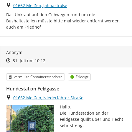
Ort
01662 Meißen, Jahnastraße
Das Unkraut auf den Gehwegen rund um die 
Bushaltestellen müsste bitte mal wieder entfernt werden, 
auch am Friedhof
Anonym
Zeitpunkt des Erstellens
Zeitpunkt des Erstellens
Zur Äußerung
31. Juli um 10:12
Kategorie
Status
vermüllte Containerstandorte
Erledigt
Hundestation Feldgasse
Ort
01662 Meißen, Niederfährer Straße
Hallo,

Die Hundestation an der 
Feldgasse quillt über und riecht 
sehr streng.