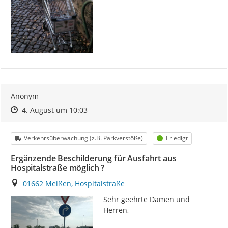
Anonym
Zeitpunkt des Erstellens
Zeitpunkt des Erstellens
Zur Äußerung
4. August um 10:03
Kategorie
Status
Verkehrsüberwachung (z.B. Parkverstöße)
Erledigt
Ergänzende Beschilderung für Ausfahrt aus
Hospitalstraße möglich ?
Ort
01662 Meißen, Hospitalstraße
Sehr geehrte Damen und 
Herren,
