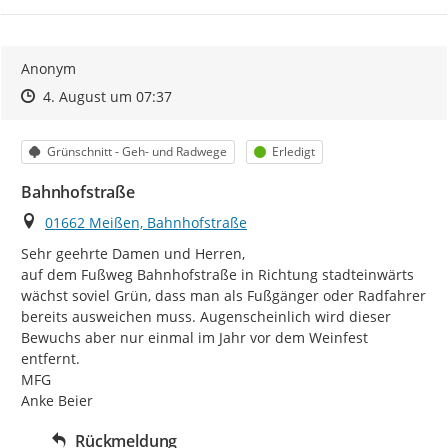
Anonym
Zeitpunkt des Erstellens
Zeitpunkt des Erstellens
Zur Äußerung
4. August um 07:37
Kategorie
Status
Grünschnitt - Geh- und Radwege
Erledigt
Bahnhofstraße
Ort
01662 Meißen, Bahnhofstraße
Sehr geehrte Damen und Herren,

auf dem Fußweg Bahnhofstraße in Richtung stadteinwärts 
wächst soviel Grün, dass man als Fußgänger oder Radfahrer 
bereits ausweichen muss. Augenscheinlich wird dieser 
Bewuchs aber nur einmal im Jahr vor dem Weinfest 
entfernt.

MFG

Anke Beier
Rückmeldung