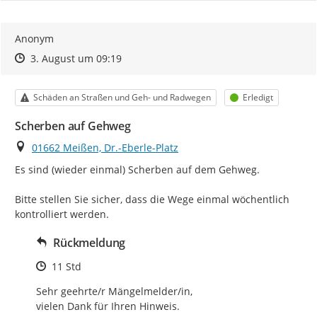
Anonym
Zeitpunkt des Erstellens
Zeitpunkt des Erstellens
Zur Äußerung
3. August um 09:19
Kategorie
Status
Schäden an Straßen und Geh- und Radwegen
Erledigt
Scherben auf Gehweg
Ort
01662 Meißen, Dr.-Eberle-Platz
Es sind (wieder einmal) Scherben auf dem Gehweg.

Bitte stellen Sie sicher, dass die Wege einmal wöchentlich 
kontrolliert werden.
Rückmeldung
Zeitpunkt des Erstellens
11 Std
Sehr geehrte/r Mängelmelder/in, 

vielen Dank für Ihren Hinweis. 
