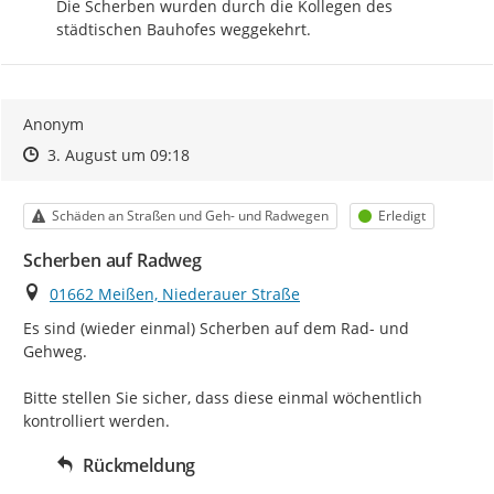
Die Scherben wurden durch die Kollegen des 
städtischen Bauhofes weggekehrt.
Anonym
Zeitpunkt des Erstellens
Zeitpunkt des Erstellens
Zur Äußerung
3. August um 09:18
Kategorie
Status
Schäden an Straßen und Geh- und Radwegen
Erledigt
Scherben auf Radweg
Ort
01662 Meißen, Niederauer Straße
Es sind (wieder einmal) Scherben auf dem Rad- und 
Gehweg.

Bitte stellen Sie sicher, dass diese einmal wöchentlich 
kontrolliert werden.
Rückmeldung