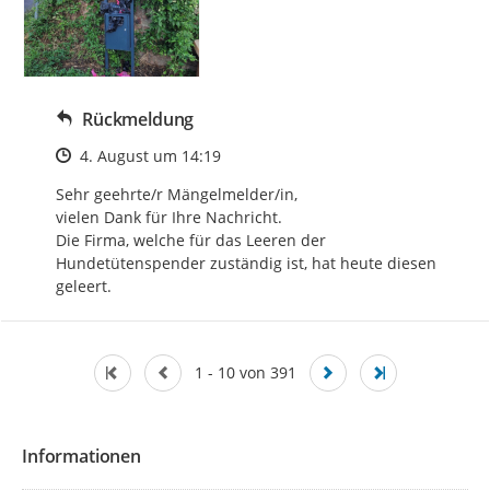
Rückmeldung
Zeitpunkt des Erstellens
4. August um 14:19
Sehr geehrte/r Mängelmelder/in, 

vielen Dank für Ihre Nachricht.

Die Firma, welche für das Leeren der 
Hundetütenspender zuständig ist, hat heute diesen 
geleert.
1 - 10 von 391
Informationen