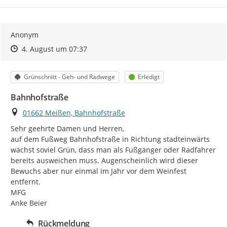
Anonym
Zeitpunkt des Erstellens
Zeitpunkt des Erstellens
Zur Äußerung
4. August um 07:37
Kategorie
Status
Grünschnitt - Geh- und Radwege
Erledigt
Bahnhofstraße
Ort
01662 Meißen, Bahnhofstraße
Sehr geehrte Damen und Herren,

auf dem Fußweg Bahnhofstraße in Richtung stadteinwärts 
wächst soviel Grün, dass man als Fußgänger oder Radfahrer 
bereits ausweichen muss. Augenscheinlich wird dieser 
Bewuchs aber nur einmal im Jahr vor dem Weinfest 
entfernt.

MFG

Anke Beier
Rückmeldung