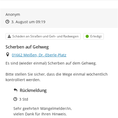
Anonym
Zeitpunkt des Erstellens
Zeitpunkt des Erstellens
Zur Äußerung
3. August um 09:19
Kategorie
Status
Schäden an Straßen und Geh- und Radwegen
Erledigt
Scherben auf Gehweg
Ort
01662 Meißen, Dr.-Eberle-Platz
Es sind (wieder einmal) Scherben auf dem Gehweg.

Bitte stellen Sie sicher, dass die Wege einmal wöchentlich 
kontrolliert werden.
Rückmeldung
Zeitpunkt des Erstellens
3 Std
Sehr geehrte/r Mängelmelder/in, 

vielen Dank für Ihren Hinweis. 
