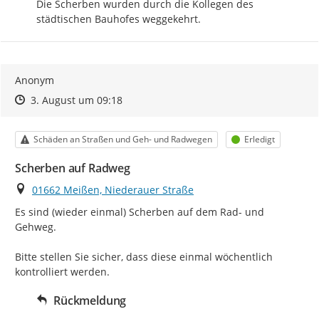
Die Scherben wurden durch die Kollegen des 
städtischen Bauhofes weggekehrt.
Anonym
Zeitpunkt des Erstellens
Zeitpunkt des Erstellens
Zur Äußerung
3. August um 09:18
Kategorie
Status
Schäden an Straßen und Geh- und Radwegen
Erledigt
Scherben auf Radweg
Ort
01662 Meißen, Niederauer Straße
Es sind (wieder einmal) Scherben auf dem Rad- und 
Gehweg.

Bitte stellen Sie sicher, dass diese einmal wöchentlich 
kontrolliert werden.
Rückmeldung