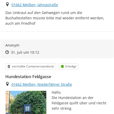
Ort
01662 Meißen, Jahnastraße
Das Unkraut auf den Gehwegen rund um die 
Bushaltestellen müsste bitte mal wieder entfernt werden, 
auch am Friedhof
Anonym
Zeitpunkt des Erstellens
Zeitpunkt des Erstellens
Zur Äußerung
31. Juli um 10:12
Kategorie
Status
vermüllte Containerstandorte
Erledigt
Hundestation Feldgasse
Ort
01662 Meißen, Niederfährer Straße
Hallo,

Die Hundestation an der 
Feldgasse quillt über und riecht 
sehr streng.