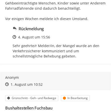
Gehbeeinträchtigte Menschen, Kinder sowie unter Anderem 
Fahrradfahrende sind dadurch benachteiligt.

Vor einigen Wochen meldete ich diesen Umstand.
Rückmeldung
Zeitpunkt des Erstellens
4. August um 15:56
Sehr geehrte/r Melder/in, der Mangel wurde an den 
Verkehrssicherer kommuniziert und um 
schnellstmögliche Behebung gebeten.
Anonym
Zeitpunkt des Erstellens
Zeitpunkt des Erstellens
Zur Äußerung
1. August um 10:52
Kategorie
Status
Grünschnitt - Geh- und Radwege
In Bearbeitung
Bushaltestellen Fuchsbau