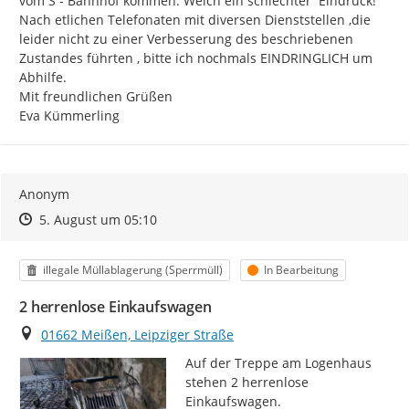
vom S - Bahnhof kommen. Welch ein schlechter  Eindruck!

Nach etlichen Telefonaten mit diversen Dienststellen ,die 
leider nicht zu einer Verbesserung des beschriebenen 
Zustandes führten , bitte ich nochmals EINDRINGLICH um 
Abhilfe.

Mit freundlichen Grüßen

Eva Kümmerling
Anonym
Zeitpunkt des Erstellens
Zeitpunkt des Erstellens
Zur Äußerung
5. August um 05:10
Kategorie
Status
illegale Müllablagerung (Sperrmüll)
In Bearbeitung
2 herrenlose Einkaufswagen
Ort
01662 Meißen, Leipziger Straße
Auf der Treppe am Logenhaus 
stehen 2 herrenlose 
Einkaufswagen.