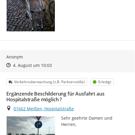
Anonym
Zeitpunkt des Erstellens
Zeitpunkt des Erstellens
Zur Äußerung
4. August um 10:03
Kategorie
Status
Verkehrsüberwachung (z.B. Parkverstöße)
Erledigt
Ergänzende Beschilderung für Ausfahrt aus
Hospitalstraße möglich ?
Ort
01662 Meißen, Hospitalstraße
Sehr geehrte Damen und 
Herren,
