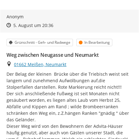
Anonym
Zeitpunkt des Erstellens
Zeitpunkt des Erstellens
Zur Äußerung
5. August um 20:36
Kategorie
Status
Grünschnitt - Geh- und Radwege
In Bearbeitung
Weg zwischen Neugasse und Neumarkt
Ort
01662 Meißen, Neumarkt
Der Belag der kleinen  Brücke über die Triebisch weist seit 
langem und zunehmend Aufwölbungen auf,die 
Stolperfallen darstellen. Rote Markierung reicht nicht!!!

Der sich anschließende Fußweg ist seit Monaten nicht 
gesäubert worden, es liegen altes Laub vom Herbst 25, 
Abfälle und Kippen am Rand ; wilde Brombeerranken 
schränken den Weg ein, z.Z.hängen Ranken "gnädig " über 
das Geländer.

Dieser Weg wird von den Bewohnern der Advita-Häuser 
häufig genutzt, aber auch von Gästen unserer Stadt, die 