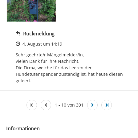
Rückmeldung
Zeitpunkt des Erstellens
4. August um 14:19
Sehr geehrte/r Mängelmelder/in, 

vielen Dank für Ihre Nachricht.

Die Firma, welche für das Leeren der 
Hundetütenspender zuständig ist, hat heute diesen 
geleert.
1 - 10 von 391
Informationen