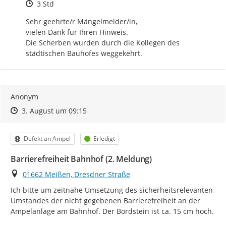
Zeitpunkt des Erstellens
3 Std
Sehr geehrte/r Mängelmelder/in, 

vielen Dank für Ihren Hinweis. 

Die Scherben wurden durch die Kollegen des 
städtischen Bauhofes weggekehrt.
Anonym
Zeitpunkt des Erstellens
Zeitpunkt des Erstellens
Zur Äußerung
3. August um 09:15
Kategorie
Status
Defekt an Ampel
Erledigt
Barrierefreiheit Bahnhof (2. Meldung)
Ort
01662 Meißen, Dresdner Straße
Ich bitte um zeitnahe Umsetzung des sicherheitsrelevanten 
Umstandes der nicht gegebenen Barrierefreiheit an der 
Ampelanlage am Bahnhof. Der Bordstein ist ca. 15 cm hoch.
