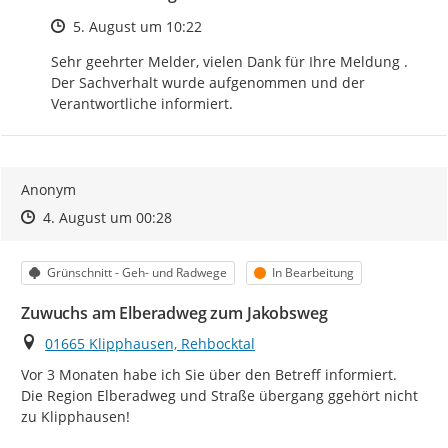
Zeitpunkt des Erstellens
5. August um 10:22
Sehr geehrter Melder, vielen Dank für Ihre Meldung . 
Der Sachverhalt wurde aufgenommen und der 
Verantwortliche informiert.
Anonym
Zeitpunkt des Erstellens
Zeitpunkt des Erstellens
Zur Äußerung
4. August um 00:28
Kategorie
Status
Grünschnitt - Geh- und Radwege
In Bearbeitung
Zuwuchs am Elberadweg zum Jakobsweg
Ort
01665 Klipphausen, Rehbocktal
Vor 3 Monaten habe ich Sie über den Betreff informiert.

Die Region Elberadweg und Straße übergang ggehört nicht  
zu Klipphausen!