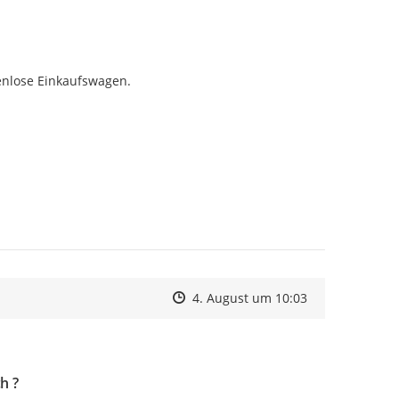
enlose Einkaufswagen.
Zeitpunkt des Erstellens
Zeitpunkt des Erstellens
Zur Äußerung
4. August um 10:03
h ?