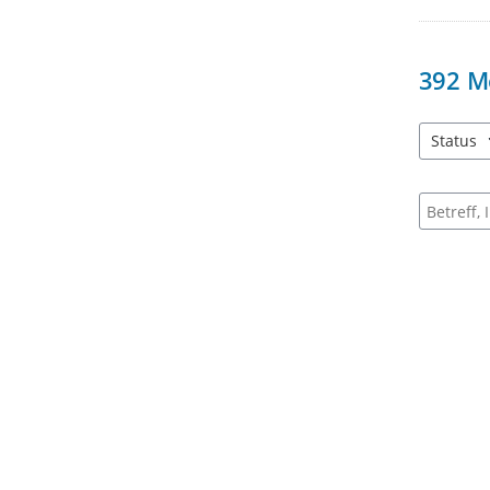
392
M
Status
3 Einträg
Suche na