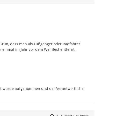
Grün, dass man als Fußgänger oder Radfahrer 
einmal im Jahr vor dem Weinfest entfernt.

alt wurde aufgenommen und der Verantwortliche 
Zeitpunkt des Erstellens
Zeitpunkt des Erstellens
Zur Äußerung