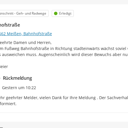
egorie
Status
nschnitt - Geh- und Radwege
Erledigt
ofstraße
662 Meißen, Bahnhofstraße
eehrte Damen und Herren,

m Fußweg Bahnhofstraße in Richtung stadteinwärts wächst soviel 
s ausweichen muss. Augenscheinlich wird dieser Bewuchs aber nur 
eier
Rückmeldung
Zeitpunkt des Erstellens
Gestern um 10:22
hr geehrter Melder, vielen Dank für Ihre Meldung . Der Sachverh
formiert.