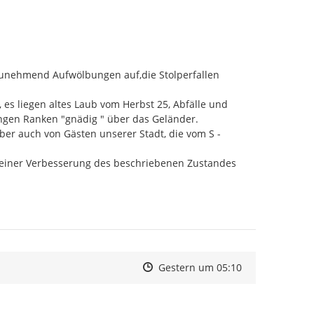
 zunehmend Aufwölbungen auf,die Stolperfallen 
es liegen altes Laub vom Herbst 25, Abfälle und 
gen Ranken "gnädig " über das Geländer.

er auch von Gästen unserer Stadt, die vom S - 
zu einer Verbesserung des beschriebenen Zustandes 
Zeitpunkt des Erstellens
Zeitpunkt des Erstellens
Zur Äußerung
Gestern um 05:10