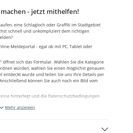
machen - jetzt mithelfen!
fen, eine Schlagloch oder Graffiti im Stadtgebiet
hst schnell und unkompliziert dem richtigen
melden?
line-Meldeportal - egal ob mit PC, Tablet oder
" öffnet sich das Formular. Wählen Sie die Kategorie
uordnen würden, wählen Sie einen möglichst genauen
l entdeckt wurde und teilen Sie uns Ihre Details per
. Anschließend können Sie auch noch ein Bild vom
resse hinterlegt und die Datenschutzbedingungen
Meldung abschicken. Ein Mitarbeiter wird sich
Mehr anzeigen
g Ihrer Meldung annehmen.
önnen Sie auf der Karte der Portalstartseite
le Bearbeitung und Freigabe stattgefunden hat.