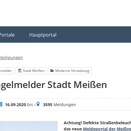
Portale
Hauptportal
eteiligungen
lmelder
Stadt Meißen
Moderne Verwaltung
gelmelder Stadt Meißen
eitraum
Meldungen
16.09.2020
bis
-
3595
Meldungen
Achtung! Defekte Straßenbeleucht
das neue
Meldeportal der Meißn