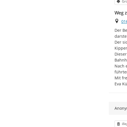
Kat
Grü
Weg z
Ort
01
Der Be
darste
Der si
Kippen
Dieser
Bahnho
Nach e
führte
Mit fr
Eva K
Anon
Kat
ill