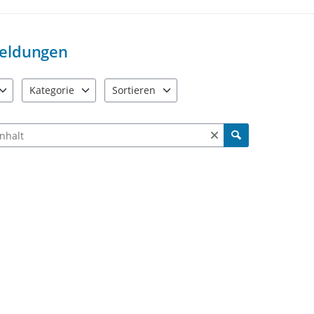
Wir behalten uns vor, beleidigen
Es wird um die Einhaltung der al
selbsverständlich auch von uns e
eldungen
Vielen Dank für Ihre Mithilfe Me
Kategorie
Sortieren
e verfügbar. Benutzen Sie "Pfeiltaste oben" und "Pfeiltaste unten"
21 Einträge verfügbar. Benutzen Sie "Pfeiltaste oben" und "Pf
2 Einträge verfügbar. Benutzen Sie "Pfeiltas
ch Meldungen und Kommentaren