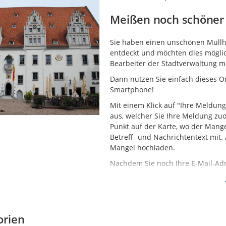
Meißen noch schöner 
Sie haben einen unschönen Müllhau
entdeckt und möchten dies möglic
Bearbeiter der Stadtverwaltung 
Dann nutzen Sie einfach dieses On
Smartphone!
Mit einem Klick auf "Ihre Meldung
aus, welcher Sie Ihre Meldung z
Punkt auf der Karte, wo der Mange
Betreff- und Nachrichtentext mit
Mangel hochladen.
Nachdem Sie noch Ihre E-Mail-Ad
akzeptiert haben, können Sie die 
schnellstmöglich der Bearbeitun
Den Status erstellter Meldungen k
nachverfolgen, sobald eine initia
orien