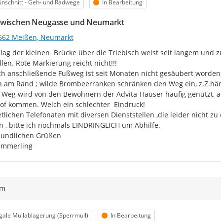
egorie
Status
nschnitt - Geh- und Radwege
In Bearbeitung
wischen Neugasse und Neumarkt
662 Meißen, Neumarkt
lag der kleinen  Brücke über die Triebisch weist seit langem und
llen. Rote Markierung reicht nicht!!!

ch anschließende Fußweg ist seit Monaten nicht gesäubert worden, 
 am Rand ; wilde Brombeerranken schränken den Weg ein, z.Z.hän
 Weg wird von den Bewohnern der Advita-Häuser häufig genutzt, ab
f kommen. Welch ein schlechter  Eindruck!

tlichen Telefonaten mit diversen Dienststellen ,die leider nicht 
n , bitte ich nochmals EINDRINGLICH um Abhilfe.

eundlichen Grüßen

ümmerling
ym
egorie
Status
egale Müllablagerung (Sperrmüll)
In Bearbeitung