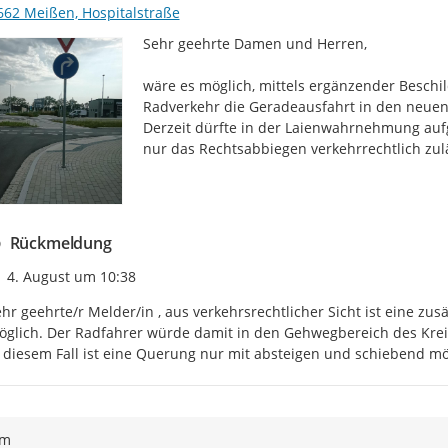
662 Meißen, Hospitalstraße
Sehr geehrte Damen und Herren,

wäre es möglich, mittels ergänzender Besch
Radverkehr die Geradeausfahrt in den neuen 
Derzeit dürfte in der Laienwahrnehmung aufg
nur das Rechtsabbiegen verkehrrechtlich zulä
Rückmeldung
Zeitpunkt des Erstellens
4. August um 10:38
hr geehrte/r Melder/in , aus verkehrsrechtlicher Sicht ist eine zus
glich. Der Radfahrer würde damit in den Gehwegbereich des Kreis
 diesem Fall ist eine Querung nur mit absteigen und schiebend mö
ym