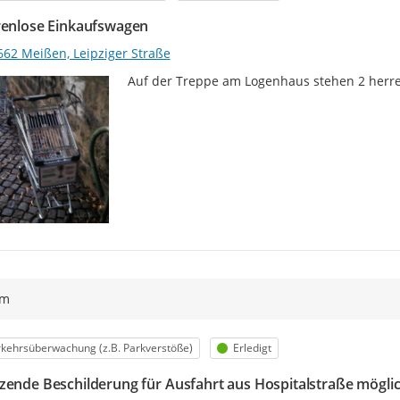
renlose Einkaufswagen
662 Meißen, Leipziger Straße
Auf der Treppe am Logenhaus stehen 2 herr
ym
egorie
Status
kehrsüberwachung (z.B. Parkverstöße)
Erledigt
zende Beschilderung für Ausfahrt aus Hospitalstraße möglic