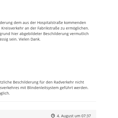
ilderung dem aus der Hospitalstraße kommenden 
Kreisverkehr an der Fabrikstraße zu ermöglichen. 
rund hier abgebildeter Beschilderung vermutlich 
ssig sein. Vielen Dank.
ätzliche Beschilderung für den Radverkehr nicht 
verkehres mit Blindenleitsystem geführt werden. 
glich.
Zeitpunkt des Erstellens
Zeitpunkt des Erstellens
Zur Äußerung
4. August um 07:37