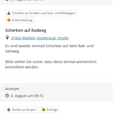
Kategorie
Schäden an Straßen und Geh- und Radwegen
Status
In Bearbeitung
Scherben auf Radweg
Ort
01662 Meißen, Niederauer Straße
Es sind (wieder einmal) Scherben auf dem Rad- und 
Gehweg.

Bitte stellen Sie sicher, dass diese einmal wöchentlich 
kontrolliert werden.
Anonym
Zeitpunkt des Erstellens
Zeitpunkt des Erstellens
Zur Äußerung
3. August um 09:15
Kategorie
Status
Defekt an Ampel
Erledigt