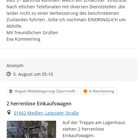
vom S - Bahnhof kommen. Welch ein schlechter  Eindruck!

Nach etlichen Telefonaten mit diversen Dienststellen ,die 
leider nicht zu einer Verbesserung des beschriebenen 
Zustandes führten , bitte ich nochmals EINDRINGLICH um 
Abhilfe.

Mit freundlichen Grüßen

Eva Kümmerling
Anonym
Zeitpunkt des Erstellens
Zeitpunkt des Erstellens
Zur Äußerung
5. August um 05:10
Kategorie
Status
illegale Müllablagerung (Sperrmüll)
In Bearbeitung
2 herrenlose Einkaufswagen
Ort
01662 Meißen, Leipziger Straße
Auf der Treppe am Logenhaus 
stehen 2 herrenlose 
Einkaufswagen.