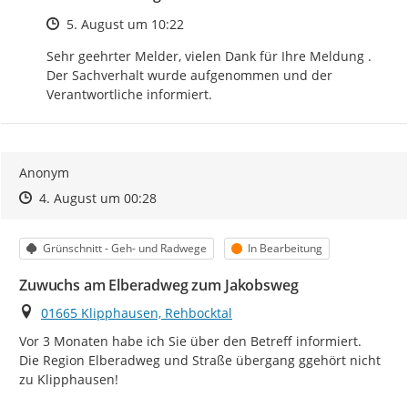
Zeitpunkt des Erstellens
5. August um 10:22
Sehr geehrter Melder, vielen Dank für Ihre Meldung . 
Der Sachverhalt wurde aufgenommen und der 
Verantwortliche informiert.
Anonym
Zeitpunkt des Erstellens
Zeitpunkt des Erstellens
Zur Äußerung
4. August um 00:28
Kategorie
Status
Grünschnitt - Geh- und Radwege
In Bearbeitung
Zuwuchs am Elberadweg zum Jakobsweg
Ort
01665 Klipphausen, Rehbocktal
Vor 3 Monaten habe ich Sie über den Betreff informiert.

Die Region Elberadweg und Straße übergang ggehört nicht  
zu Klipphausen!