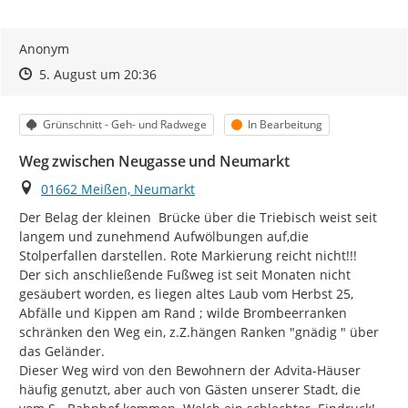
Anonym
Zeitpunkt des Erstellens
Zeitpunkt des Erstellens
Zur Äußerung
5. August um 20:36
Kategorie
Status
Grünschnitt - Geh- und Radwege
In Bearbeitung
Weg zwischen Neugasse und Neumarkt
Ort
01662 Meißen, Neumarkt
Der Belag der kleinen  Brücke über die Triebisch weist seit 
langem und zunehmend Aufwölbungen auf,die 
Stolperfallen darstellen. Rote Markierung reicht nicht!!!

Der sich anschließende Fußweg ist seit Monaten nicht 
gesäubert worden, es liegen altes Laub vom Herbst 25, 
Abfälle und Kippen am Rand ; wilde Brombeerranken 
schränken den Weg ein, z.Z.hängen Ranken "gnädig " über 
das Geländer.

Dieser Weg wird von den Bewohnern der Advita-Häuser 
häufig genutzt, aber auch von Gästen unserer Stadt, die 