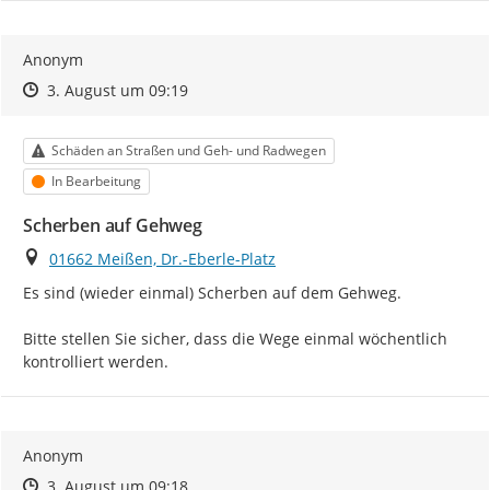
Anonym
Zeitpunkt des Erstellens
Zeitpunkt des Erstellens
Zur Äußerung
3. August um 09:19
Kategorie
Schäden an Straßen und Geh- und Radwegen
Status
In Bearbeitung
Scherben auf Gehweg
Ort
01662 Meißen, Dr.-Eberle-Platz
Es sind (wieder einmal) Scherben auf dem Gehweg.

Bitte stellen Sie sicher, dass die Wege einmal wöchentlich 
kontrolliert werden.
Anonym
Zeitpunkt des Erstellens
Zeitpunkt des Erstellens
Zur Äußerung
3. August um 09:18