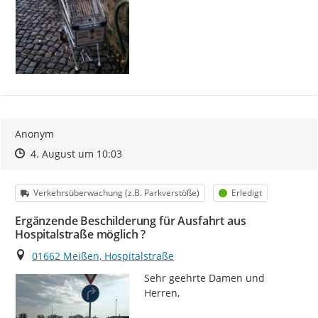
Anonym
Zeitpunkt des Erstellens
Zeitpunkt des Erstellens
Zur Äußerung
4. August um 10:03
Kategorie
Status
Verkehrsüberwachung (z.B. Parkverstöße)
Erledigt
Ergänzende Beschilderung für Ausfahrt aus
Hospitalstraße möglich ?
Ort
01662 Meißen, Hospitalstraße
Sehr geehrte Damen und 
Herren,
