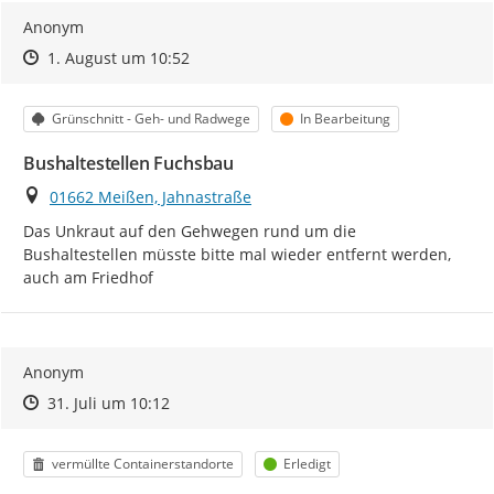
Anonym
Zeitpunkt des Erstellens
Zeitpunkt des Erstellens
Zur Äußerung
1. August um 10:52
Kategorie
Status
Grünschnitt - Geh- und Radwege
In Bearbeitung
Bushaltestellen Fuchsbau
Ort
01662 Meißen, Jahnastraße
Das Unkraut auf den Gehwegen rund um die 
Bushaltestellen müsste bitte mal wieder entfernt werden, 
auch am Friedhof
Anonym
Zeitpunkt des Erstellens
Zeitpunkt des Erstellens
Zur Äußerung
31. Juli um 10:12
Kategorie
Status
vermüllte Containerstandorte
Erledigt