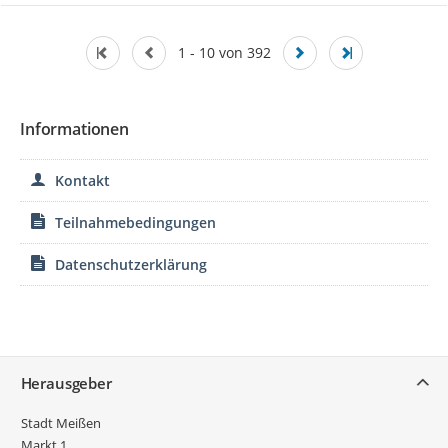
1 - 10 von 392
Informationen
Kontakt
Teilnahmebedingungen
Datenschutzerklärung
Service
Herausgeber
Stadt Meißen
Markt 1