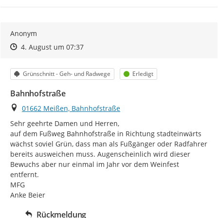
Anonym
Zeitpunkt des Erstellens
Zeitpunkt des Erstellens
Zur Äußerung
4. August um 07:37
Kategorie
Status
Grünschnitt - Geh- und Radwege
Erledigt
Bahnhofstraße
Ort
01662 Meißen, Bahnhofstraße
Sehr geehrte Damen und Herren,

auf dem Fußweg Bahnhofstraße in Richtung stadteinwärts 
wächst soviel Grün, dass man als Fußgänger oder Radfahrer 
bereits ausweichen muss. Augenscheinlich wird dieser 
Bewuchs aber nur einmal im Jahr vor dem Weinfest 
entfernt.

MFG

Anke Beier
Rückmeldung