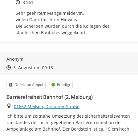
Zeitpunkt des Erstellens
8 Std
Sehr geehrte/r Mängelmelder/in, 

vielen Dank für Ihren Hinweis. 

Die Scherben wurden durch die Kollegen des 
städtischen Bauhofes weggekehrt.
Anonym
Zeitpunkt des Erstellens
Zeitpunkt des Erstellens
Zur Äußerung
3. August um 09:15
Kategorie
Status
Defekt an Ampel
Erledigt
Barrierefreiheit Bahnhof (2. Meldung)
Ort
01662 Meißen, Dresdner Straße
Ich bitte um zeitnahe Umsetzung des sicherheitsrelevanten 
Umstandes der nicht gegebenen Barrierefreiheit an der 
Ampelanlage am Bahnhof. Der Bordstein ist ca. 15 cm hoch.
