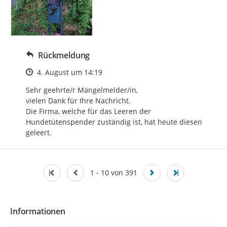
Rückmeldung
Zeitpunkt des Erstellens
4. August um 14:19
Sehr geehrte/r Mängelmelder/in, 

vielen Dank für Ihre Nachricht.

Die Firma, welche für das Leeren der 
Hundetütenspender zuständig ist, hat heute diesen 
geleert.
1 - 10 von 391
Informationen