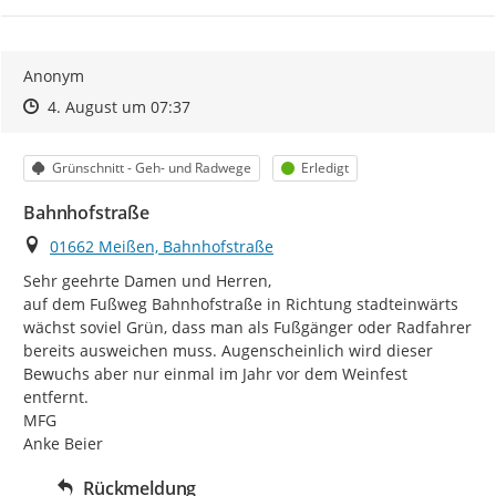
Anonym
Zeitpunkt des Erstellens
Zeitpunkt des Erstellens
Zur Äußerung
4. August um 07:37
Kategorie
Status
Grünschnitt - Geh- und Radwege
Erledigt
Bahnhofstraße
Ort
01662 Meißen, Bahnhofstraße
Sehr geehrte Damen und Herren,

auf dem Fußweg Bahnhofstraße in Richtung stadteinwärts 
wächst soviel Grün, dass man als Fußgänger oder Radfahrer 
bereits ausweichen muss. Augenscheinlich wird dieser 
Bewuchs aber nur einmal im Jahr vor dem Weinfest 
entfernt.

MFG

Anke Beier
Rückmeldung