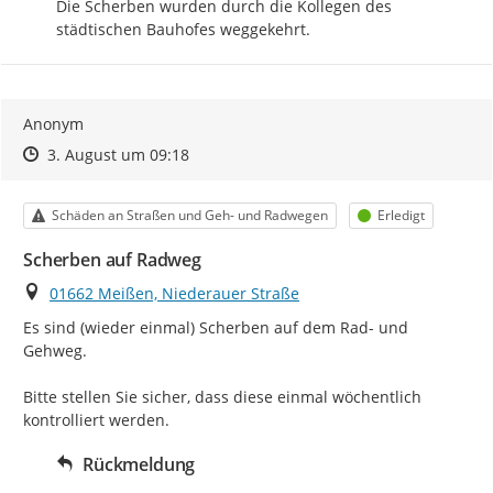
Die Scherben wurden durch die Kollegen des 
städtischen Bauhofes weggekehrt.
Anonym
Zeitpunkt des Erstellens
Zeitpunkt des Erstellens
Zur Äußerung
3. August um 09:18
Kategorie
Status
Schäden an Straßen und Geh- und Radwegen
Erledigt
Scherben auf Radweg
Ort
01662 Meißen, Niederauer Straße
Es sind (wieder einmal) Scherben auf dem Rad- und 
Gehweg.

Bitte stellen Sie sicher, dass diese einmal wöchentlich 
kontrolliert werden.
Rückmeldung