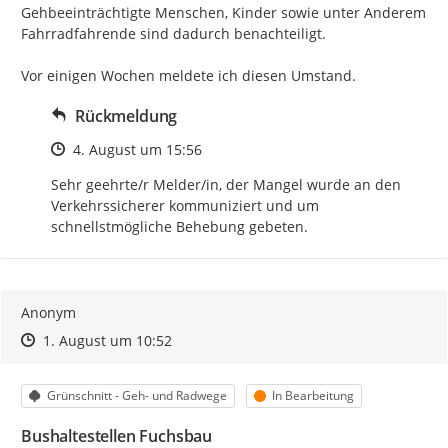
Gehbeeinträchtigte Menschen, Kinder sowie unter Anderem 
Fahrradfahrende sind dadurch benachteiligt.

Vor einigen Wochen meldete ich diesen Umstand.
Rückmeldung
Zeitpunkt des Erstellens
4. August um 15:56
Sehr geehrte/r Melder/in, der Mangel wurde an den 
Verkehrssicherer kommuniziert und um 
schnellstmögliche Behebung gebeten.
Anonym
Zeitpunkt des Erstellens
Zeitpunkt des Erstellens
Zur Äußerung
1. August um 10:52
Kategorie
Status
Grünschnitt - Geh- und Radwege
In Bearbeitung
Bushaltestellen Fuchsbau