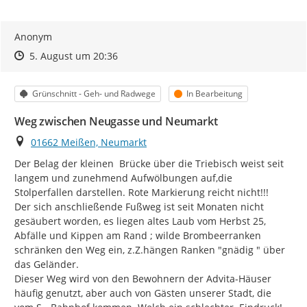
Anonym
Zeitpunkt des Erstellens
Zeitpunkt des Erstellens
Zur Äußerung
5. August um 20:36
Kategorie
Status
Grünschnitt - Geh- und Radwege
In Bearbeitung
Weg zwischen Neugasse und Neumarkt
Ort
01662 Meißen, Neumarkt
Der Belag der kleinen  Brücke über die Triebisch weist seit 
langem und zunehmend Aufwölbungen auf,die 
Stolperfallen darstellen. Rote Markierung reicht nicht!!!

Der sich anschließende Fußweg ist seit Monaten nicht 
gesäubert worden, es liegen altes Laub vom Herbst 25, 
Abfälle und Kippen am Rand ; wilde Brombeerranken 
schränken den Weg ein, z.Z.hängen Ranken "gnädig " über 
das Geländer.

Dieser Weg wird von den Bewohnern der Advita-Häuser 
häufig genutzt, aber auch von Gästen unserer Stadt, die 