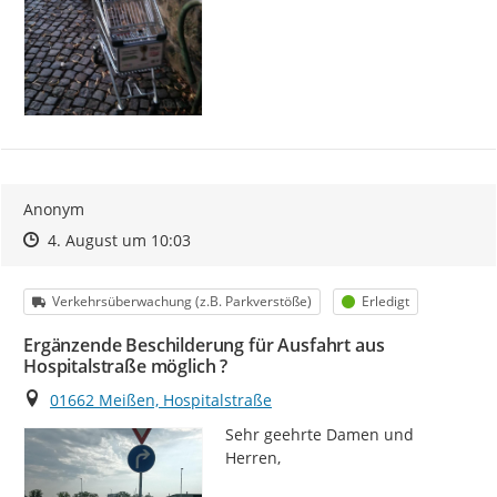
Anonym
Zeitpunkt des Erstellens
Zeitpunkt des Erstellens
Zur Äußerung
4. August um 10:03
Kategorie
Status
Verkehrsüberwachung (z.B. Parkverstöße)
Erledigt
Ergänzende Beschilderung für Ausfahrt aus
Hospitalstraße möglich ?
Ort
01662 Meißen, Hospitalstraße
Sehr geehrte Damen und 
Herren,
