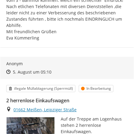
vom S - Bahnhof kommen. Welch ein schlechter  Eindruck!

Nach etlichen Telefonaten mit diversen Dienststellen ,die 
leider nicht zu einer Verbesserung des beschriebenen 
Zustandes führten , bitte ich nochmals EINDRINGLICH um 
Abhilfe.

Mit freundlichen Grüßen

Eva Kümmerling
Anonym
Zeitpunkt des Erstellens
Zeitpunkt des Erstellens
Zur Äußerung
5. August um 05:10
Kategorie
Status
illegale Müllablagerung (Sperrmüll)
In Bearbeitung
2 herrenlose Einkaufswagen
Ort
01662 Meißen, Leipziger Straße
Auf der Treppe am Logenhaus 
stehen 2 herrenlose 
Einkaufswagen.