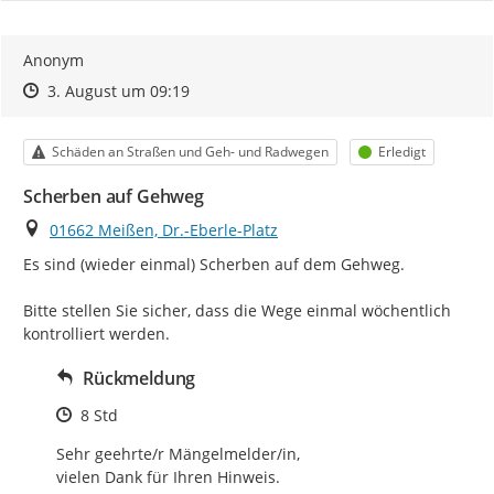
Anonym
Zeitpunkt des Erstellens
Zeitpunkt des Erstellens
Zur Äußerung
3. August um 09:19
Kategorie
Status
Schäden an Straßen und Geh- und Radwegen
Erledigt
Scherben auf Gehweg
Ort
01662 Meißen, Dr.-Eberle-Platz
Es sind (wieder einmal) Scherben auf dem Gehweg.

Bitte stellen Sie sicher, dass die Wege einmal wöchentlich 
kontrolliert werden.
Rückmeldung
Zeitpunkt des Erstellens
8 Std
Sehr geehrte/r Mängelmelder/in, 

vielen Dank für Ihren Hinweis. 
