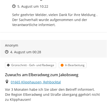
Zeitpunkt des Erstellens
5. August um 10:22
Sehr geehrter Melder, vielen Dank für Ihre Meldung . 
Der Sachverhalt wurde aufgenommen und der 
Verantwortliche informiert.
Anonym
Zeitpunkt des Erstellens
Zeitpunkt des Erstellens
Zur Äußerung
4. August um 00:28
Kategorie
Status
Grünschnitt - Geh- und Radwege
In Bearbeitung
Zuwuchs am Elberadweg zum Jakobsweg
Ort
01665 Klipphausen, Rehbocktal
Vor 3 Monaten habe ich Sie über den Betreff informiert.

Die Region Elberadweg und Straße übergang ggehört nicht  
zu Klipphausen!