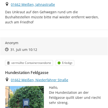
Ort
01662 Meißen, Jahnastraße
Das Unkraut auf den Gehwegen rund um die 
Bushaltestellen müsste bitte mal wieder entfernt werden, 
auch am Friedhof
Anonym
Zeitpunkt des Erstellens
Zeitpunkt des Erstellens
Zur Äußerung
31. Juli um 10:12
Kategorie
Status
vermüllte Containerstandorte
Erledigt
Hundestation Feldgasse
Ort
01662 Meißen, Niederfährer Straße
Hallo,

Die Hundestation an der 
Feldgasse quillt über und riecht 
sehr streng.