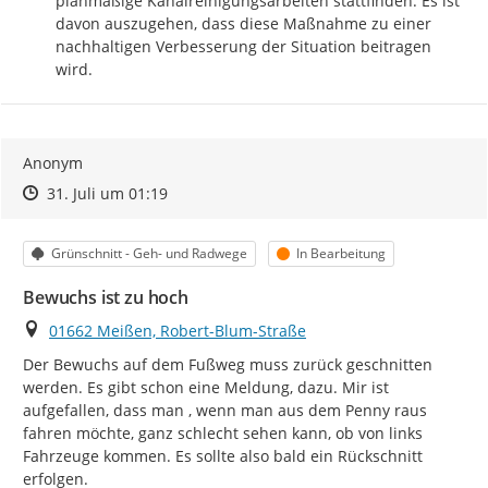
planmäßige Kanalreinigungsarbeiten stattfinden. Es ist 
davon auszugehen, dass diese Maßnahme zu einer 
nachhaltigen Verbesserung der Situation beitragen 
wird.
Anonym
Zeitpunkt des Erstellens
Zeitpunkt des Erstellens
Zur Äußerung
31. Juli um 01:19
Kategorie
Status
Grünschnitt - Geh- und Radwege
In Bearbeitung
Bewuchs ist zu hoch
Ort
01662 Meißen, Robert-Blum-Straße
Der Bewuchs auf dem Fußweg muss zurück geschnitten 
werden. Es gibt schon eine Meldung, dazu. Mir ist 
aufgefallen, dass man , wenn man aus dem Penny raus 
fahren möchte, ganz schlecht sehen kann, ob von links 
Fahrzeuge kommen. Es sollte also bald ein Rückschnitt 
erfolgen.