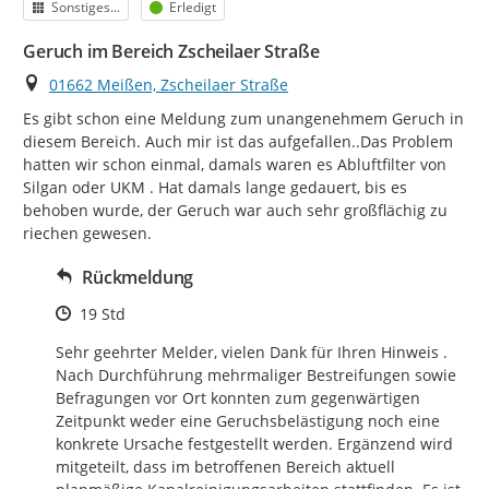
Kategorie
Status
Sonstiges...
Erledigt
Geruch im Bereich Zscheilaer Straße
Ort
01662 Meißen, Zscheilaer Straße
Es gibt schon eine Meldung zum unangenehmem Geruch in 
diesem Bereich. Auch mir ist das aufgefallen..Das Problem 
hatten wir schon einmal, damals waren es Abluftfilter von 
Silgan oder UKM . Hat damals lange gedauert, bis es 
behoben wurde, der Geruch war auch sehr großflächig zu 
riechen gewesen.
Rückmeldung
Zeitpunkt des Erstellens
19 Std
Sehr geehrter Melder, vielen Dank für Ihren Hinweis . 
Nach Durchführung mehrmaliger Bestreifungen sowie  
Befragungen vor Ort konnten zum gegenwärtigen 
Zeitpunkt weder eine Geruchsbelästigung noch eine 
konkrete Ursache festgestellt werden. Ergänzend wird 
mitgeteilt, dass im betroffenen Bereich aktuell 