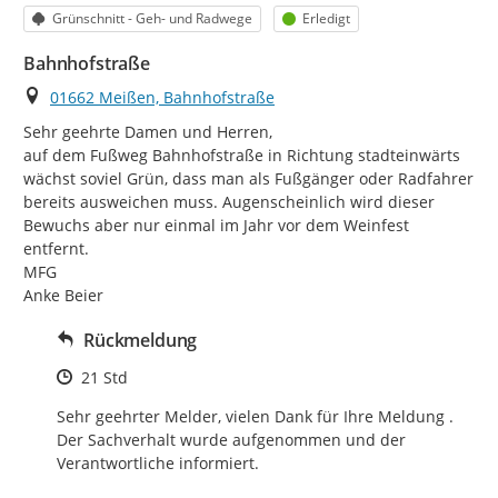
Kategorie
Status
Grünschnitt - Geh- und Radwege
Erledigt
Bahnhofstraße
Ort
01662 Meißen, Bahnhofstraße
Sehr geehrte Damen und Herren,

auf dem Fußweg Bahnhofstraße in Richtung stadteinwärts 
wächst soviel Grün, dass man als Fußgänger oder Radfahrer 
bereits ausweichen muss. Augenscheinlich wird dieser 
Bewuchs aber nur einmal im Jahr vor dem Weinfest 
entfernt.

MFG

Anke Beier
Rückmeldung
Zeitpunkt des Erstellens
21 Std
Sehr geehrter Melder, vielen Dank für Ihre Meldung . 
Der Sachverhalt wurde aufgenommen und der 
Verantwortliche informiert.