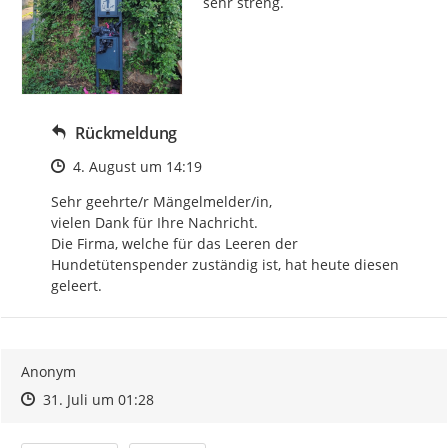
sehr streng.
Rückmeldung
Zeitpunkt des Erstellens
4. August um 14:19
Sehr geehrte/r Mängelmelder/in, 

vielen Dank für Ihre Nachricht.

Die Firma, welche für das Leeren der 
Hundetütenspender zuständig ist, hat heute diesen 
geleert.
Anonym
Zeitpunkt des Erstellens
Zeitpunkt des Erstellens
Zur Äußerung
31. Juli um 01:28