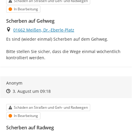
Kategorie
Schäden an Straßen und Geh- und Radwegen
Status
In Bearbeitung
Scherben auf Gehweg
Ort
01662 Meißen, Dr.-Eberle-Platz
Es sind (wieder einmal) Scherben auf dem Gehweg.

Bitte stellen Sie sicher, dass die Wege einmal wöchentlich 
kontrolliert werden.
Anonym
Zeitpunkt des Erstellens
Zeitpunkt des Erstellens
Zur Äußerung
3. August um 09:18
Kategorie
Schäden an Straßen und Geh- und Radwegen
Status
In Bearbeitung
Scherben auf Radweg