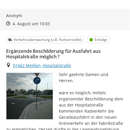
Anonym
Zeitpunkt des Erstellens
Zeitpunkt des Erstellens
Zur Äußerung
4. August um 10:03
Kategorie
Status
Verkehrsüberwachung (z.B. Parkverstöße)
Erledigt
Ergänzende Beschilderung für Ausfahrt aus
Hospitalstraße möglich ?
Ort
01662 Meißen, Hospitalstraße
Sehr geehrte Damen und 
Herren,

wäre es möglich, mittels 
ergänzender Beschilderung dem 
aus der Hospitalstraße 
kommenden Radverkehr die 
Geradeausfahrt in den neuen 
Kreisverkehr an der Fabrikstraße 
zu ermöglichen. Derzeit dürfte in der Laienwahrnehmung 