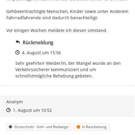
Gehbeeinträchtigte Menschen, Kinder sowie unter Anderem 
Fahrradfahrende sind dadurch benachteiligt.

Vor einigen Wochen meldete ich diesen Umstand.
Rückmeldung
Zeitpunkt des Erstellens
4. August um 15:56
Sehr geehrte/r Melder/in, der Mangel wurde an den 
Verkehrssicherer kommuniziert und um 
schnellstmögliche Behebung gebeten.
Anonym
Zeitpunkt des Erstellens
Zeitpunkt des Erstellens
Zur Äußerung
1. August um 10:52
Kategorie
Status
Grünschnitt - Geh- und Radwege
In Bearbeitung