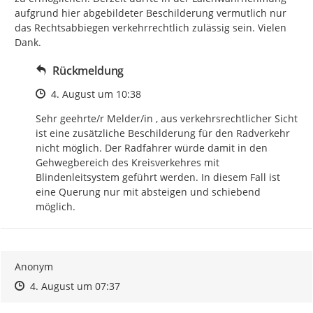
aufgrund hier abgebildeter Beschilderung vermutlich nur 
das Rechtsabbiegen verkehrrechtlich zulässig sein. Vielen 
Dank.
Rückmeldung
Zeitpunkt des Erstellens
4. August um 10:38
Sehr geehrte/r Melder/in , aus verkehrsrechtlicher Sicht 
ist eine zusätzliche Beschilderung für den Radverkehr 
nicht möglich. Der Radfahrer würde damit in den 
Gehwegbereich des Kreisverkehres mit 
Blindenleitsystem geführt werden. In diesem Fall ist 
eine Querung nur mit absteigen und schiebend 
möglich.
Anonym
Zeitpunkt des Erstellens
Zeitpunkt des Erstellens
Zur Äußerung
4. August um 07:37