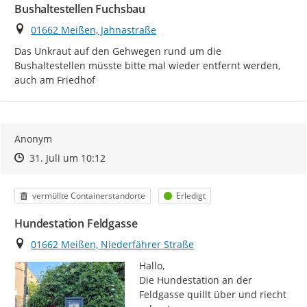
Bushaltestellen Fuchsbau
Ort
01662 Meißen, Jahnastraße
Das Unkraut auf den Gehwegen rund um die 
Bushaltestellen müsste bitte mal wieder entfernt werden, 
auch am Friedhof
Anonym
Zeitpunkt des Erstellens
Zeitpunkt des Erstellens
Zur Äußerung
31. Juli um 10:12
Kategorie
Status
vermüllte Containerstandorte
Erledigt
Hundestation Feldgasse
Ort
01662 Meißen, Niederfährer Straße
Hallo,

Die Hundestation an der 
Feldgasse quillt über und riecht 