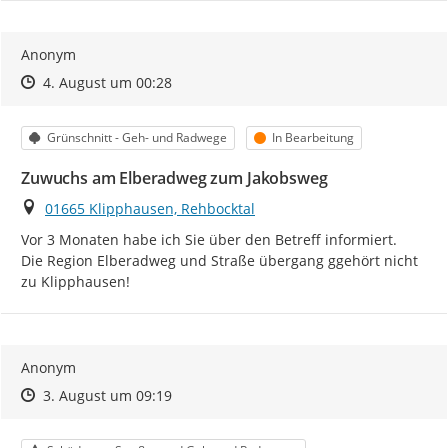
Anonym
Zeitpunkt des Erstellens
Zeitpunkt des Erstellens
Zur Äußerung
4. August um 00:28
Kategorie
Status
Grünschnitt - Geh- und Radwege
In Bearbeitung
Zuwuchs am Elberadweg zum Jakobsweg
Ort
01665 Klipphausen, Rehbocktal
Vor 3 Monaten habe ich Sie über den Betreff informiert.

Die Region Elberadweg und Straße übergang ggehört nicht  
zu Klipphausen!
Anonym
Zeitpunkt des Erstellens
Zeitpunkt des Erstellens
Zur Äußerung
3. August um 09:19