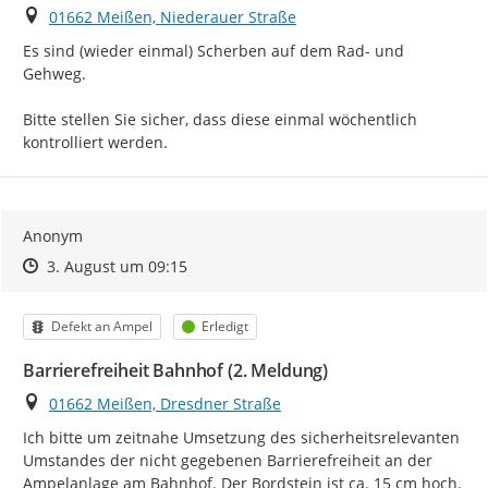
Ort
01662 Meißen, Niederauer Straße
Es sind (wieder einmal) Scherben auf dem Rad- und 
Gehweg.

Bitte stellen Sie sicher, dass diese einmal wöchentlich 
kontrolliert werden.
Anonym
Zeitpunkt des Erstellens
Zeitpunkt des Erstellens
Zur Äußerung
3. August um 09:15
Kategorie
Status
Defekt an Ampel
Erledigt
Barrierefreiheit Bahnhof (2. Meldung)
Ort
01662 Meißen, Dresdner Straße
Ich bitte um zeitnahe Umsetzung des sicherheitsrelevanten 
Umstandes der nicht gegebenen Barrierefreiheit an der 
Ampelanlage am Bahnhof. Der Bordstein ist ca. 15 cm hoch.
