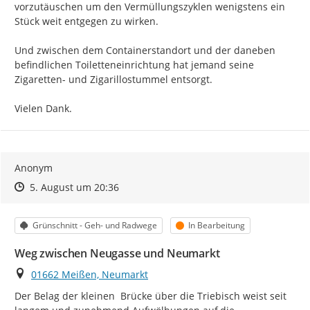
vorzutäuschen um den Vermüllungszyklen wenigstens ein 
Stück weit entgegen zu wirken.

Und zwischen dem Containerstandort und der daneben 
befindlichen Toiletteneinrichtung hat jemand seine 
Zigaretten- und Zigarillostummel entsorgt.

Vielen Dank.
Anonym
Zeitpunkt des Erstellens
Zeitpunkt des Erstellens
Zur Äußerung
5. August um 20:36
Kategorie
Status
Grünschnitt - Geh- und Radwege
In Bearbeitung
Weg zwischen Neugasse und Neumarkt
Ort
01662 Meißen, Neumarkt
Der Belag der kleinen  Brücke über die Triebisch weist seit 