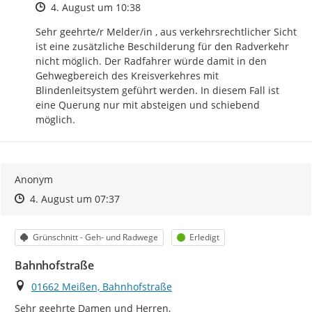
Zeitpunkt des Erstellens
4. August um 10:38
Sehr geehrte/r Melder/in , aus verkehrsrechtlicher Sicht 
ist eine zusätzliche Beschilderung für den Radverkehr 
nicht möglich. Der Radfahrer würde damit in den 
Gehwegbereich des Kreisverkehres mit 
Blindenleitsystem geführt werden. In diesem Fall ist 
eine Querung nur mit absteigen und schiebend 
möglich.
Anonym
Zeitpunkt des Erstellens
Zeitpunkt des Erstellens
Zur Äußerung
4. August um 07:37
Kategorie
Status
Grünschnitt - Geh- und Radwege
Erledigt
Bahnhofstraße
Ort
01662 Meißen, Bahnhofstraße
Sehr geehrte Damen und Herren,
