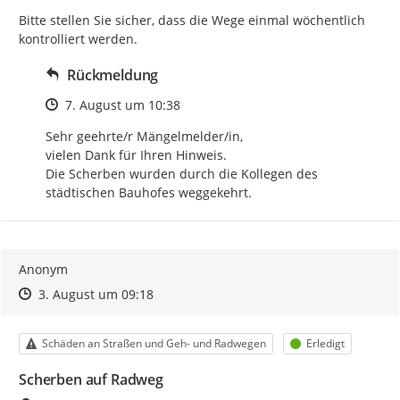
Bitte stellen Sie sicher, dass die Wege einmal wöchentlich 
kontrolliert werden.
Rückmeldung
Zeitpunkt des Erstellens
7. August um 10:38
Sehr geehrte/r Mängelmelder/in, 

vielen Dank für Ihren Hinweis. 

Die Scherben wurden durch die Kollegen des 
städtischen Bauhofes weggekehrt.
Anonym
Zeitpunkt des Erstellens
Zeitpunkt des Erstellens
Zur Äußerung
3. August um 09:18
Kategorie
Status
Schäden an Straßen und Geh- und Radwegen
Erledigt
Scherben auf Radweg