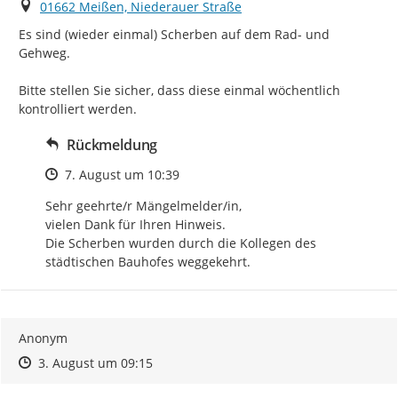
Ort
01662 Meißen, Niederauer Straße
Es sind (wieder einmal) Scherben auf dem Rad- und 
Gehweg.

Bitte stellen Sie sicher, dass diese einmal wöchentlich 
kontrolliert werden.
Rückmeldung
Zeitpunkt des Erstellens
7. August um 10:39
Sehr geehrte/r Mängelmelder/in, 

vielen Dank für Ihren Hinweis. 

Die Scherben wurden durch die Kollegen des 
städtischen Bauhofes weggekehrt.
Anonym
Zeitpunkt des Erstellens
Zeitpunkt des Erstellens
Zur Äußerung
3. August um 09:15