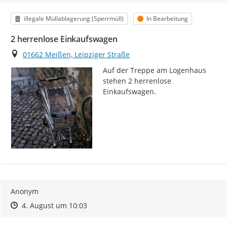
Kategorie
Status
illegale Müllablagerung (Sperrmüll)
In Bearbeitung
2 herrenlose Einkaufswagen
Ort
01662 Meißen, Leipziger Straße
Auf der Treppe am Logenhaus 
stehen 2 herrenlose 
Einkaufswagen.
Anonym
Zeitpunkt des Erstellens
Zeitpunkt des Erstellens
Zur Äußerung
4. August um 10:03