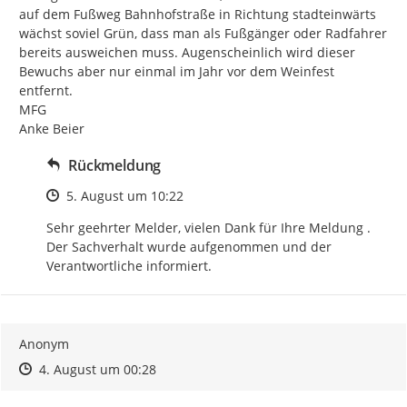
auf dem Fußweg Bahnhofstraße in Richtung stadteinwärts 
wächst soviel Grün, dass man als Fußgänger oder Radfahrer 
bereits ausweichen muss. Augenscheinlich wird dieser 
Bewuchs aber nur einmal im Jahr vor dem Weinfest 
entfernt.

MFG

Anke Beier
Rückmeldung
Zeitpunkt des Erstellens
5. August um 10:22
Sehr geehrter Melder, vielen Dank für Ihre Meldung . 
Der Sachverhalt wurde aufgenommen und der 
Verantwortliche informiert.
Anonym
Zeitpunkt des Erstellens
Zeitpunkt des Erstellens
Zur Äußerung
4. August um 00:28