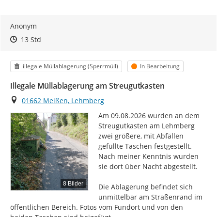
Anonym
Zeitpunkt des Erstellens
Zeitpunkt des Erstellens
Zur Äußerung
13 Std
Kategorie
Status
illegale Müllablagerung (Sperrmüll)
In Bearbeitung
Illegale Müllablagerung am Streugutkasten
Ort
01662 Meißen, Lehmberg
Am 09.08.2026 wurden an dem 
Streugutkasten am Lehmberg 
zwei größere, mit Abfällen 
gefüllte Taschen festgestellt. 
Nach meiner Kenntnis wurden 
sie dort über Nacht abgestellt.

8 Bilder
Die Ablagerung befindet sich 
unmittelbar am Straßenrand im 
öffentlichen Bereich. Fotos vom Fundort und von den 