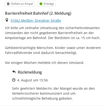
Kategorie
Status
Defekt an Ampel
Erledigt
Barrierefreiheit Bahnhof (2. Meldung)
Ort
01662 Meißen, Dresdner Straße
Ich bitte um zeitnahe Umsetzung des sicherheitsrelevanten 
Umstandes der nicht gegebenen Barrierefreiheit an der 
Ampelanlage am Bahnhof. Der Bordstein ist ca. 15 cm hoch.

Gehbeeinträchtigte Menschen, Kinder sowie unter Anderem 
Fahrradfahrende sind dadurch benachteiligt.

Vor einigen Wochen meldete ich diesen Umstand.
Rückmeldung
Zeitpunkt des Erstellens
4. August um 15:56
Sehr geehrte/r Melder/in, der Mangel wurde an den 
Verkehrssicherer kommuniziert und um 
schnellstmögliche Behebung gebeten.