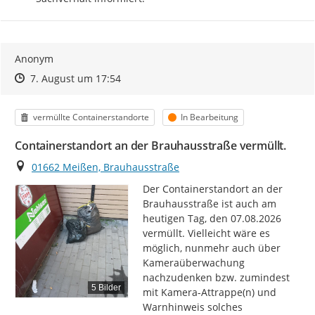
Anonym
Zeitpunkt des Erstellens
Zeitpunkt des Erstellens
Zur Äußerung
7. August um 17:54
Kategorie
Status
vermüllte Containerstandorte
In Bearbeitung
Containerstandort an der Brauhausstraße vermüllt.
Ort
01662 Meißen, Brauhausstraße
Der Containerstandort an der 
Brauhausstraße ist auch am 
heutigen Tag, den 07.08.2026 
vermüllt. Vielleicht wäre es 
möglich, nunmehr auch über 
Kameraüberwachung 
nachzudenken bzw. zumindest 
5 Bilder
mit Kamera-Attrappe(n) und 
Warnhinweis solches 