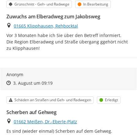
Kategorie
Status
Grünschnitt - Geh- und Radwege
In Bearbeitung
Zuwuchs am Elberadweg zum Jakobsweg
Ort
01665 Klipphausen, Rehbocktal
Vor 3 Monaten habe ich Sie über den Betreff informiert.

Die Region Elberadweg und Straße übergang ggehört nicht  
zu Klipphausen!
Anonym
Zeitpunkt des Erstellens
Zeitpunkt des Erstellens
Zur Äußerung
3. August um 09:19
Kategorie
Status
Schäden an Straßen und Geh- und Radwegen
Erledigt
Scherben auf Gehweg
Ort
01662 Meißen, Dr.-Eberle-Platz
Es sind (wieder einmal) Scherben auf dem Gehweg.
