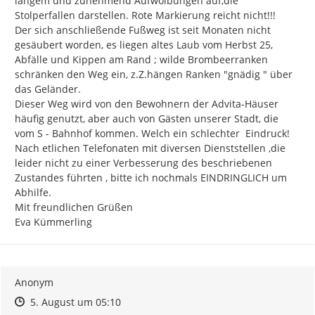
langem und zunehmend Aufwölbungen auf,die 
Stolperfallen darstellen. Rote Markierung reicht nicht!!!

Der sich anschließende Fußweg ist seit Monaten nicht 
gesäubert worden, es liegen altes Laub vom Herbst 25, 
Abfälle und Kippen am Rand ; wilde Brombeerranken 
schränken den Weg ein, z.Z.hängen Ranken "gnädig " über 
das Geländer.

Dieser Weg wird von den Bewohnern der Advita-Häuser 
häufig genutzt, aber auch von Gästen unserer Stadt, die 
vom S - Bahnhof kommen. Welch ein schlechter  Eindruck!

Nach etlichen Telefonaten mit diversen Dienststellen ,die 
leider nicht zu einer Verbesserung des beschriebenen 
Zustandes führten , bitte ich nochmals EINDRINGLICH um 
Abhilfe.

Mit freundlichen Grüßen

Eva Kümmerling
Anonym
Zeitpunkt des Erstellens
Zeitpunkt des Erstellens
Zur Äußerung
5. August um 05:10