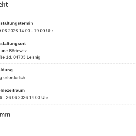
Ich freue mich auf viele Gespräch
cht
Ihnen.
Freundliche Grüße
staltungstermin
.06.2026 14:00 - 19:00 Uhr
Regina Kraushaar
Sächsische Staatsministerin für Inf
staltungsort
eune Börtewitz
ße 1d, 04703 Leisnig
ldung
 erforderlich
ldezeitraum
6 - 26.06.2026 14:00 Uhr
amm