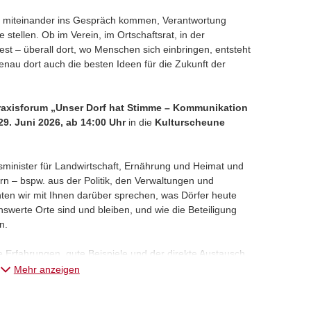
 miteinander ins Gespräch kommen, Verantwortung
stellen. Ob im Verein, im Ortschaftsrat, in der
st – überall dort, wo Menschen sich einbringen, entsteht
nau dort auch die besten Ideen für die Zukunft der
raxisforum „Unser Dorf hat Stimme – Kommunikation
29. Juni 2026, ab 14:00 Uhr
in die
Kulturscheune
minister für Landwirtschaft, Ernährung und Heimat und
ern – bspw. aus der Politik, den Verwaltungen und
ten wir mit Ihnen darüber sprechen, was Dörfer heute
nswerte Orte sind und bleiben, und wie die Beteiligung
n.
e Erfahrungen, gute Beispiele und der direkte Austausch
ndprojekten bis hin zu kreativen Veranstaltungsformaten
Mehr anzeigen
r im Dorf.