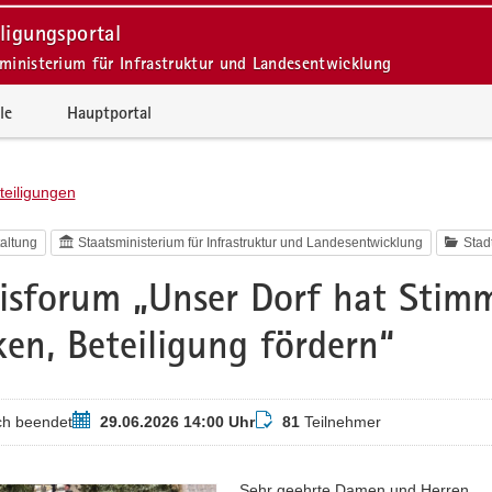
ligungsportal
ministerium für Infrastruktur und Landesentwicklung
le
Hauptportal
teiligungen
altung
Staatsministerium für Infrastruktur und Landesentwicklung
Stad
isforum „Unser Dorf hat Sti
ken, Beteiligung fördern“
Termin
Teilnehmer
ch beendet
29.06.2026 14:00 Uhr
81
Teilnehmer
Sehr geehrte Damen und Herren,