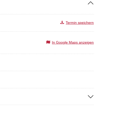
e, neue Impulse und den gemeinsamen Austausch mit
Termin speichern
rastruktur und Landesentwicklung
In Google Maps anzeigen