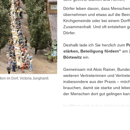
Dörfer leben davon, dass Menschen
übernehmen und etwas auf die Beine 
Kirchgemeinde oder bei einem Dorffe
Zusammenhalt. Und oft entstehen ge
Dörfer.
Deshalb lade ich Sie herzlich zum
P
stärken, Beteiligung fördern“
am
Börtewitz
ein.
Gemeinsam mit Alois Rainer, Bundes
weiteren Vertreterinnen und Vertret
on im Dorf, Victoria Junghanß
insbesondere aus der Praxis – möch
brauchen, damit sie starke und lebe
der Menschen dort gut gelingen kan
Im Mittelpunkt stehen dabei konkret
miteinander: von Dorfcafés und Juge
und neuen Ideen für das Miteinande