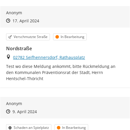
Anonym
Zeitpunkt des Erstellens
Zeitpunkt des Erstellens
Zur Äußerung
17. April 2024
Kategorie
Status
Verschmutzte Straße
In Bearbeitung
Nordstraße
Ort
02782 Seifhennersdorf, Rathausplatz
Test wo diese Meldung ankommt, bitte Rückmeldung an 
den Kommunalen Präventionsrat der Stadt, Herrn 
Hentschel-Thöricht
Anonym
Zeitpunkt des Erstellens
Zeitpunkt des Erstellens
Zur Äußerung
9. April 2024
Kategorie
Status
Schaden an Spielplatz
In Bearbeitung