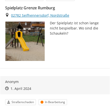
Spielplatz Grenze Rumburg
Ort
02782 Seifhennersdorf, Nordstraße
Der Spielplatz ist schon lange 
nicht bespielbar. Wo sind die 
Schaukeln?
Anonym
Zeitpunkt des Erstellens
Zeitpunkt des Erstellens
Zur Äußerung
1. April 2024
Kategorie
Status
Straßenschaden
In Bearbeitung