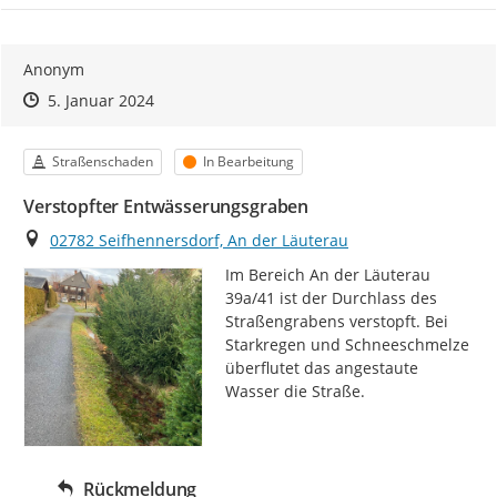
Anonym
Zeitpunkt des Erstellens
Zeitpunkt des Erstellens
Zur Äußerung
5. Januar 2024
Kategorie
Status
Straßenschaden
In Bearbeitung
Verstopfter Entwässerungsgraben
Ort
02782 Seifhennersdorf, An der Läuterau
Im Bereich An der Läuterau 
39a/41 ist der Durchlass des 
Straßengrabens verstopft. Bei 
Starkregen und Schneeschmelze 
überflutet das angestaute 
Wasser die Straße.
Rückmeldung