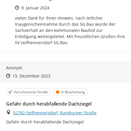
Zeitpunkt des Erstellens
8. Januar 2024
vielen Dank für Ihren Hinweis. nach örtlicher 
Inaugenscheinnahme durch das SG Bau wurde der 
Sachverhalt an den kommunalen Bauhof zur 
Erledigung weitergeleitet. Mit freundlichen Grüßen Ihre 
SV seifhennersdorf SG Bau
Anonym
Zeitpunkt des Erstellens
Zeitpunkt des Erstellens
Zur Äußerung
19. Dezember 2023
Kategorie
Status
Verschmutzte Straße
In Bearbeitung
Gefahr durch herabfallende Dachziegel
Ort
02782 Seifhennersdorf, Rumburger Straße
Gefahr durch herabfallende Dachziegel