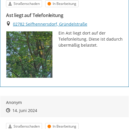
Kategorie
Status
Straßenschaden
In Bearbeitung
Ast liegt auf Telefonleitung
Ort
02782 Seifhennersdorf, Gründelstraße
Ein Ast liegt dort auf der 
Telefonleitung. Diese ist dadurch 
übermäßig belastet.
Anonym
Zeitpunkt des Erstellens
Zeitpunkt des Erstellens
Zur Äußerung
14. Juni 2024
Kategorie
Status
Straßenschaden
In Bearbeitung