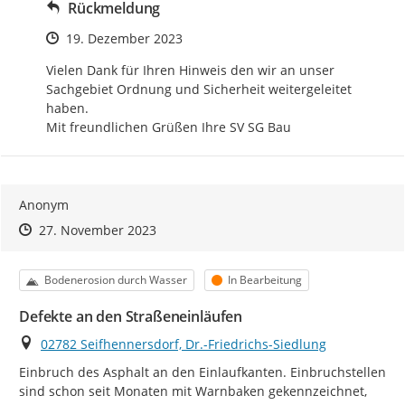
Rückmeldung
Zeitpunkt des Erstellens
19. Dezember 2023
Vielen Dank für Ihren Hinweis den wir an unser 
Sachgebiet Ordnung und Sicherheit weitergeleitet 
haben.

Mit freundlichen Grüßen Ihre SV SG Bau
Anonym
Zeitpunkt des Erstellens
Zeitpunkt des Erstellens
Zur Äußerung
27. November 2023
Kategorie
Status
Bodenerosion durch Wasser
In Bearbeitung
Defekte an den Straßeneinläufen
Ort
02782 Seifhennersdorf, Dr.-Friedrichs-Siedlung
Einbruch des Asphalt an den Einlaufkanten. Einbruchstellen 
sind schon seit Monaten mit Warnbaken gekennzeichnet, 