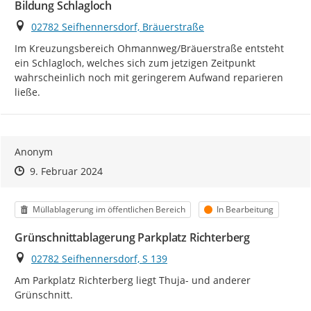
Bildung Schlagloch
Ort
02782 Seifhennersdorf, Bräuerstraße
Im Kreuzungsbereich Ohmannweg/Bräuerstraße entsteht 
ein Schlagloch, welches sich zum jetzigen Zeitpunkt 
wahrscheinlich noch mit geringerem Aufwand reparieren 
ließe.
Anonym
Zeitpunkt des Erstellens
Zeitpunkt des Erstellens
Zur Äußerung
9. Februar 2024
Kategorie
Status
Müllablagerung im öffentlichen Bereich
In Bearbeitung
Grünschnittablagerung Parkplatz Richterberg
Ort
02782 Seifhennersdorf, S 139
Am Parkplatz Richterberg liegt Thuja- und anderer 
Grünschnitt.