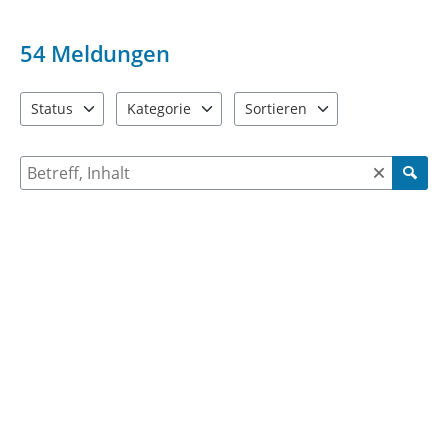
54
Meldungen
Status
Kategorie
Sortieren
1 Einträge verfügbar. Benutzen Sie "Pfeiltaste oben" und "Pfeil
10 Einträge verfügbar. Benutzen Sie "Pfeiltaste o
2 Einträge verfügbar. Benutzen 
Suche nach Meldungen und Kommentaren