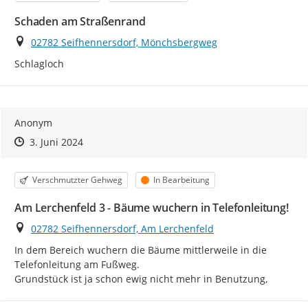
Schaden am Straßenrand
Ort
02782 Seifhennersdorf, Mönchsbergweg
Schlagloch
Anonym
Zeitpunkt des Erstellens
Zeitpunkt des Erstellens
Zur Äußerung
3. Juni 2024
Kategorie
Status
Verschmutzter Gehweg
In Bearbeitung
Am Lerchenfeld 3 - Bäume wuchern in Telefonleitung!
Ort
02782 Seifhennersdorf, Am Lerchenfeld
In dem Bereich wuchern die Bäume mittlerweile in die 
Telefonleitung am Fußweg.

Grundstück ist ja schon ewig nicht mehr in Benutzung,