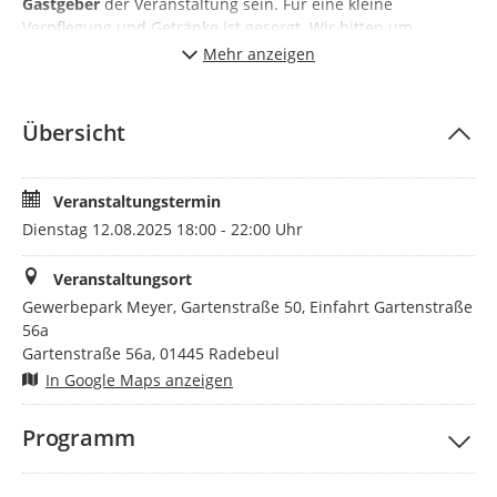
Gastgeber
der Veranstaltung sein. Für eine kleine
Verpflegung und Getränke ist gesorgt. Wir bitten um
Anmeldung der teilnehmenden Personen (ausschließlich
Mehr anzeigen
über das Portal).
Senden Sie diese Einladung gern an interessierte
Übersicht
Unternehmen aus der Region weiter.
Veranstaltungstermin
Dienstag 12.08.2025 18:00 - 22:00 Uhr
Veranstaltungsort
Gewerbepark Meyer, Gartenstraße 50, Einfahrt Gartenstraße
56a
Gartenstraße 56a, 01445 Radebeul
In Google Maps anzeigen
Programm