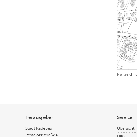
Planzeichn
Service
Herausgeber
Service
Stadt Radebeul
Übersicht
Pestalozzistraße 6
Hilfe