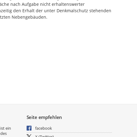
läche nach Aufgabe nicht erhaltenswerter
zeitig den Erhalt der unter Denkmalschutz stehenden
hützten Nebengebäuden.
Seite empfehlen
ist ein
facebook
 des
X (Twitter)