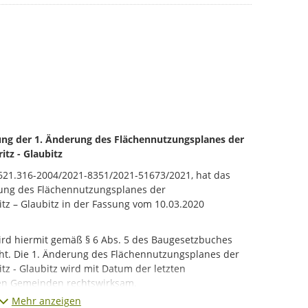
g der 1. Änderung des Flächennutzungsplanes der
tz - Glaubitz
 621.316-2004/2021-8351/2021-51673/2021, hat das
ung des Flächennutzungsplanes der
z – Glaubitz in der Fassung vom 10.03.2020
ird hiermit gemäß § 6 Abs. 5 des Baugesetzbuches
ht. Die 1. Änderung des Flächennutzungsplanes der
z - Glaubitz wird mit Datum der letzten
en Gemeinden rechtswirksam.
Mehr anzeigen
des Flächennutzungsplanes und die Begründung mit