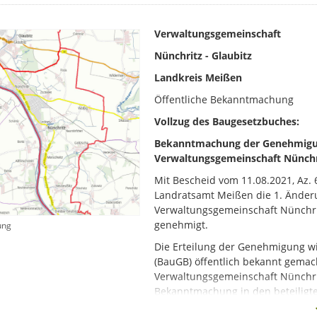
Verwaltungsgemeinschaft
Nünchritz - Glaubitz
Landkreis Meißen
Öffentliche Bekanntmachung
Vollzug des Baugesetzbuches:
Bekanntmachung der Genehmigun
Verwaltungsgemeinschaft Nünchri
Mit Bescheid vom 11.08.2021, Az.
Landratsamt Meißen die 1. Änder
Verwaltungsgemeinschaft Nünchrit
genehmigt.
ung
Die Erteilung der Genehmigung w
(BauGB) öffentlich bekannt gemac
Verwaltungsgemeinschaft Nünchrit
Bekanntmachung in den beteiligt
Jedermann kann die 1. Änderung 