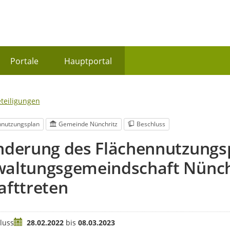
Portale
Hauptportal
eteiligungen
nnutzungsplan
Gemeinde Nünchritz
Beschluss
nderung des Flächennutzungs
altungsgemeindschaft Nünchr
afttreten
Zeitraum
luss
28.02.2022
bis
08.03.2023