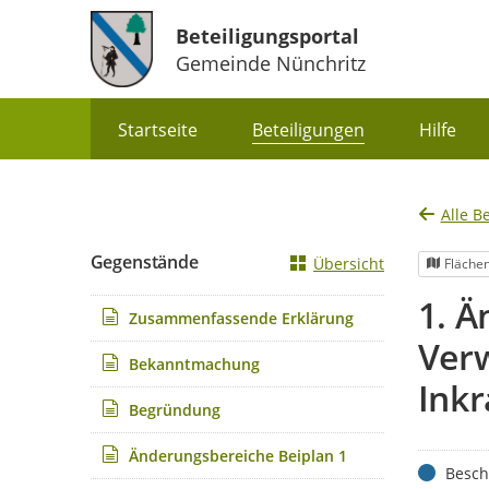
Beteiligungsportal
Gemeinde Nünchritz
Portalnavigation
Startseite
Beteiligungen
Hilfe
Alle B
Gegenstände
Übersicht
Fläche
1. Ä
Zusammenfassende Erklärung
Verw
Bekanntmachung
Inkr
Begründung
Änderungsbereiche Beiplan 1
Status
Besch