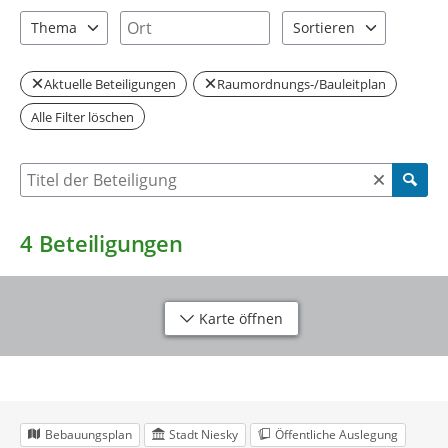
2 Einträge verfügbar. Benutzen Sie "Pfeiltaste oben" und "Pfeil
1 Einträge verfügbar. Benutzen Sie "P
Ort
Thema
Sortieren
1 Einträge verfügbar. Benutzen Sie "Pfeiltaste oben" und "Pfeil
2 Einträge verfügbar. Be
Aktuelle Beteiligungen
Raumordnungs-/Bauleitplan
Alle Filter löschen
Suche nach Beteiligung
4
Beteiligungen
Karte öffnen
Bebauungsplan
Stadt Niesky
Öffentliche Auslegung