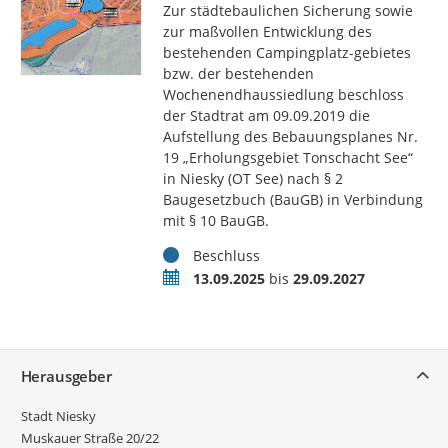
Zur städtebaulichen Sicherung sowie
zur maßvollen Entwicklung des
bestehenden Campingplatz-gebietes
bzw. der bestehenden
Wochenendhaussiedlung beschloss
der Stadtrat am 09.09.2019 die
Aufstellung des Bebauungsplanes Nr.
19 „Erholungsgebiet Tonschacht See“
in Niesky (OT See) nach § 2
Baugesetzbuch (BauGB) in Verbindung
mit § 10 BauGB.
Status
Beschluss
Zeitraum
13.09.2025
bis
29.09.2027
Service
Herausgeber
Stadt Niesky
Muskauer Straße 20/22