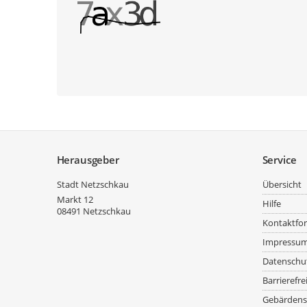
Service
Herausgeber
Service
Stadt Netzschkau
Übersicht
Markt 12
Hilfe
08491
Netzschkau
Kontaktfo
Impressu
Datenschu
Barrierefre
Gebärdens