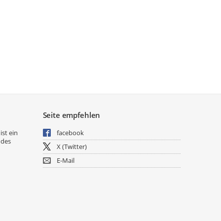
Seite empfehlen
ist ein
facebook
 des
X (Twitter)
E-Mail