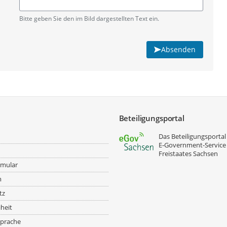
Pflichtangabe
Bitte geben Sie den im Bild dargestellten Text ein.
Absenden
Beteiligungsportal
Das Beteiligungsportal 
E‑Government-Service
Freistaates Sachsen
rmular
m
tz
iheit
prache