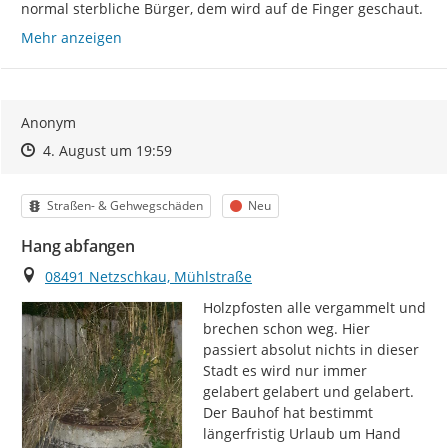
normal sterbliche Bürger, dem wird auf de Finger geschaut.
Mehr anzeigen
Anonym
Zeitpunkt des Erstellens
Zeitpunkt des Erstellens
Zur Äußerung
4. August um 19:59
Kategorie
Status
Straßen- & Gehwegschäden
Neu
Hang abfangen
Ort
08491 Netzschkau, Mühlstraße
Holzpfosten alle vergammelt und 
brechen schon weg. Hier 
passiert absolut nichts in dieser 
Stadt es wird nur immer 
gelabert gelabert und gelabert.

Der Bauhof hat bestimmt 
längerfristig Urlaub um Hand 