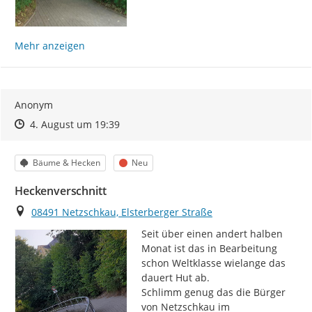
Mehr anzeigen
Anonym
Zeitpunkt des Erstellens
Zeitpunkt des Erstellens
Zur Äußerung
4. August um 19:39
Kategorie
Status
Bäume & Hecken
Neu
Heckenverschnitt
Ort
08491 Netzschkau, Elsterberger Straße
Seit über einen andert halben 
Monat ist das in Bearbeitung 
schon Weltklasse wielange das 
dauert Hut ab.

Schlimm genug das die Bürger 
von Netzschkau im 