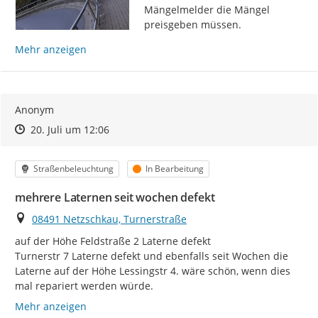
Mängelmelder die Mängel 
preisgeben müssen.
Mehr anzeigen
Anonym
Zeitpunkt des Erstellens
Zeitpunkt des Erstellens
Zur Äußerung
20. Juli um 12:06
Kategorie
Status
Straßenbeleuchtung
In Bearbeitung
mehrere Laternen seit wochen defekt
Ort
08491 Netzschkau, Turnerstraße
auf der Höhe Feldstraße 2 Laterne defekt

Turnerstr 7 Laterne defekt und ebenfalls seit Wochen die 
Laterne auf der Höhe Lessingstr 4. wäre schön, wenn dies 
mal repariert werden würde.
Mehr anzeigen