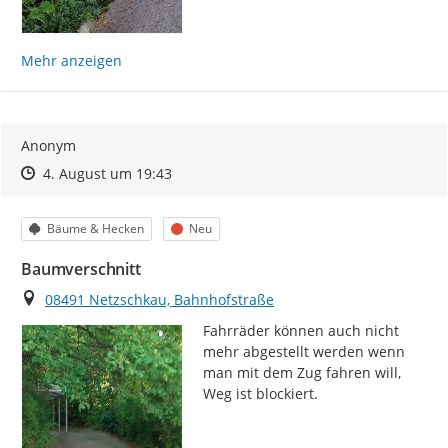
Mehr anzeigen
Anonym
Zeitpunkt des Erstellens
Zeitpunkt des Erstellens
Zur Äußerung
4. August um 19:43
Kategorie
Status
Bäume & Hecken
Neu
Baumverschnitt
Ort
08491 Netzschkau, Bahnhofstraße
Fahrräder können auch nicht 
mehr abgestellt werden wenn 
man mit dem Zug fahren will, 
Weg ist blockiert.