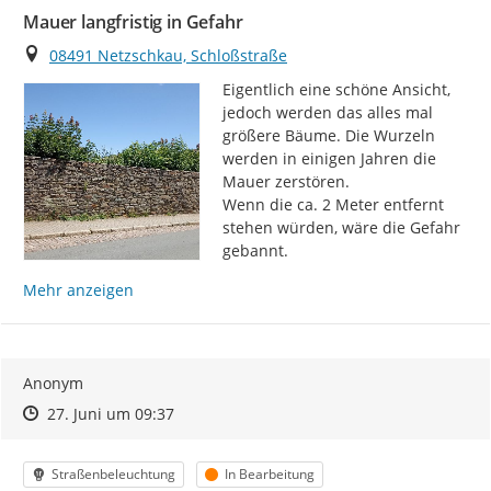
Mauer langfristig in Gefahr
Ort
08491 Netzschkau, Schloßstraße
Eigentlich eine schöne Ansicht, 
jedoch werden das alles mal 
größere Bäume. Die Wurzeln 
werden in einigen Jahren die 
Mauer zerstören.

Wenn die ca. 2 Meter entfernt 
stehen würden, wäre die Gefahr 
gebannt.
Mehr anzeigen
Anonym
Zeitpunkt des Erstellens
Zeitpunkt des Erstellens
Zur Äußerung
27. Juni um 09:37
Kategorie
Status
Straßenbeleuchtung
In Bearbeitung