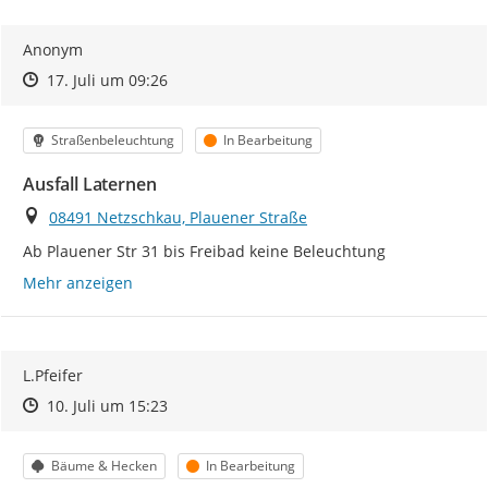
Anonym
Zeitpunkt des Erstellens
Zeitpunkt des Erstellens
Zur Äußerung
17. Juli um 09:26
Kategorie
Status
Straßenbeleuchtung
In Bearbeitung
Ausfall Laternen
Ort
08491 Netzschkau, Plauener Straße
Ab Plauener Str 31 bis Freibad keine Beleuchtung
Mehr anzeigen
L.Pfeifer
Zeitpunkt des Erstellens
Zeitpunkt des Erstellens
Zur Äußerung
10. Juli um 15:23
Kategorie
Status
Bäume & Hecken
In Bearbeitung