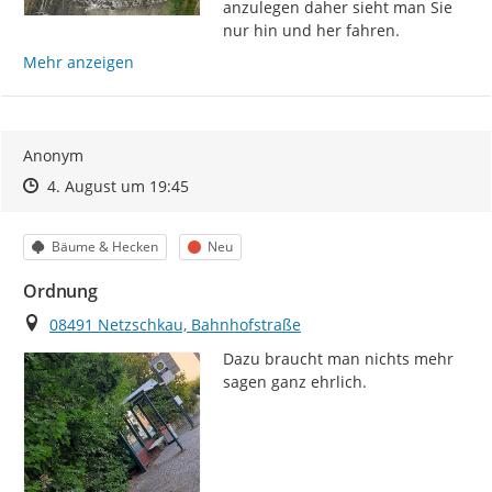
anzulegen daher sieht man Sie 
nur hin und her fahren.
Mehr anzeigen
Anonym
Zeitpunkt des Erstellens
Zeitpunkt des Erstellens
Zur Äußerung
4. August um 19:45
Kategorie
Status
Bäume & Hecken
Neu
Ordnung
Ort
08491 Netzschkau, Bahnhofstraße
Dazu braucht man nichts mehr 
sagen ganz ehrlich.