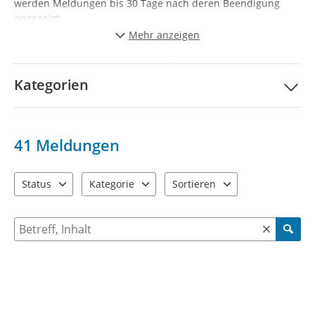
werden Meldungen bis 30 Tage nach deren Beendigung
angezeigt.
Mehr anzeigen
Kategorien
41
Meldungen
Status
Kategorie
Sortieren
3 Einträge verfügbar. Benutzen Sie "Pfeiltaste oben" und "Pfeil
6 Einträge verfügbar. Benutzen Sie "Pfeiltaste ob
2 Einträge verfügbar. Benutzen 
Suche nach Meldungen und Kommentaren