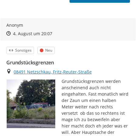
Anonym
Zeitpunkt des Erstellens
Zeitpunkt des Erstellens
Zur Äußerung
4. August um 20:07
Kategorie
Status
Sonstiges
Neu
Grundstücksgrenzen
Ort
08491 Netzschkau, Fritz-Reuter-Straße
Grundstücksgrenzen werden 
anscheinend auch nicht 
eingehalten. Fast monatlich wird 
der Zaun um einen halben 
Meter weiter nach rechts 
versetzt  ob das so rechtens ist 
mage ich zu bezweifeln aber 
hier macht doch eh jeder was er 
will. Aber Hauptsache der 