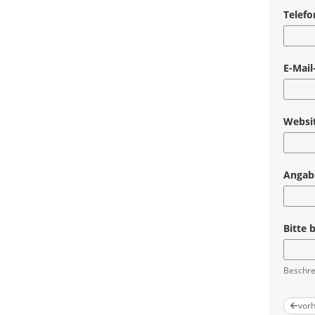
Telef
E-Mail
Websi
Angabe
Bitte 
Beschrei
vorh