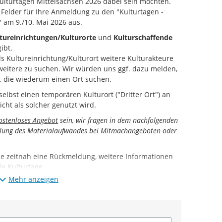
Kulturtagen Mittelsachsen 2026 dabei sein möchten.
n Felder für Ihre Anmeldung zu den "Kulturtagen -
 am 9./10. Mai 2026 aus.
tureinrichtungen/Kulturorte
und
Kulturschaffende
ibt.
ls Kultureinrichtung/Kulturort weitere Kulturakteure
eitere zu suchen. Wir würden uns ggf. dazu melden,
, die wiederum einen Ort suchen.
elbst einen temporären Kulturort ("Dritter Ort") an
cht als solcher genutzt wird.
ostenloses Angebot
sein, wir fragen in dem nachfolgenden
Zahlung des Materialaufwandes bei Mitmachangeboten oder
e zeitnah eine Rückmeldung, weitere Informationen
ie Kulturtage.
Mehr anzeigen
Veranstaltung wird auf der Website
www.kulturtage-
em gedruckten Programm kostenfrei veröffentlicht.