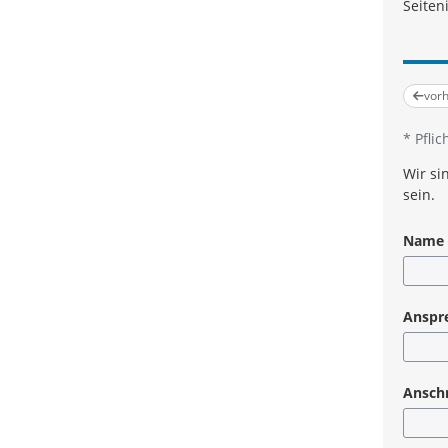
Seiten
vorh
*
Pflic
Wir si
sein.
Name d
Anspr
Anschr