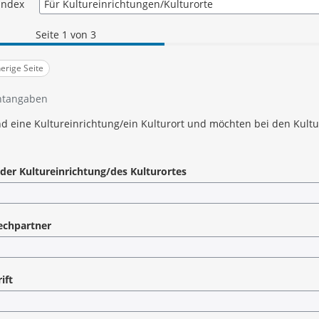
Die "Kulturtage in Mittelsachsen 
index
gGmbH organisiert und unterstütz
Seite 1 von 3
erige Seite
htangaben
nd eine Kultureinrichtung/ein Kulturort und möchten bei den Kult
er Kultureinrichtung/des Kulturortes
echpartner
ift