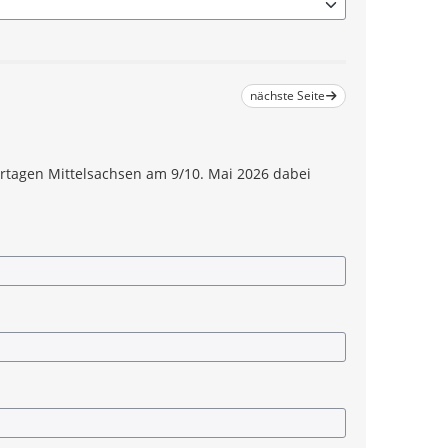
2026" werden durch die Mittelsächsische Kultur
t vom Kulturraum Erzgebirge-Mittelsachsen.
nächste Seite
urtagen Mittelsachsen am 9/10. Mai 2026 dabei