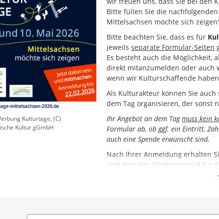
wir freuen uns, dass Sie bei den 
Bitte füllen Sie die nachfolgende
Mittelsachsen möchte sich zeigen"
Bitte beachten Sie, dass es für
Kul
jeweils
separate Formular-Seiten
g
Es besteht auch die Möglichkeit, a
direkt mitanzumelden oder auch w
wenn wir Kulturschaffende haben
Als Kulturakteur können Sie auch s
dem Tag organisieren, der sonst ni
Ihr Angebot an dem Tag
muss kein k
Werbung Kulturtage, (C)
sische Kultur gGmbH
Formular ab, ob ggf. ein Eintritt, 
auch eine Spende erwünscht sind.
Nach Ihrer Anmeldung erhalten Si
und digitales Werbematerial für d
Ihre Kultureinrichtung bzw. Ihre 
mittelsachsen-2026.de
und in ein