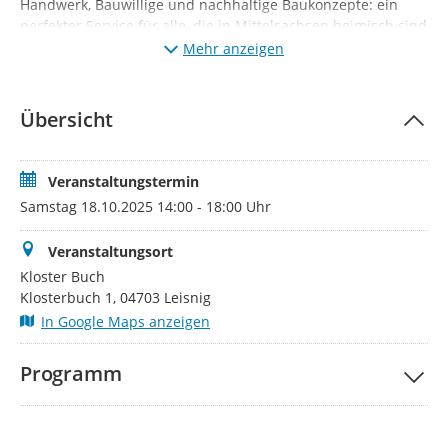
Handwerk, Bauwillige und nachhaltige Baukonzepte: ein
perfekter Service für alle, die in Mittelsachsen heimisch sind
oder es werden möchten.
Mehr anzeigen
Der Eintritt zur Veranstaltung ist kostenfrei und für
Besucher ohne Anmeldung frei zugänglich.
Übersicht
An einem Ausstellerstand interessierte Unternehmen oder
Beratungsstellen können sich hier kostenfrei anmelden.
Nach dem Anmeldezeitraum wird der Teilnehmerkreis
Veranstaltungstermin
kontaktiert
und
erhält alle notwendigen Informationen
Samstag 18.10.2025 14:00 - 18:00 Uhr
sowie Ablauf, Anfahrts- und Lageplan.
Veranstaltungsort
Mehr Informationen zu den Bautagen finden Sie unter
www.nestbau-mittelsachsen.de
Kloster Buch
Klosterbuch 1, 04703 Leisnig
In Google Maps anzeigen
Programm