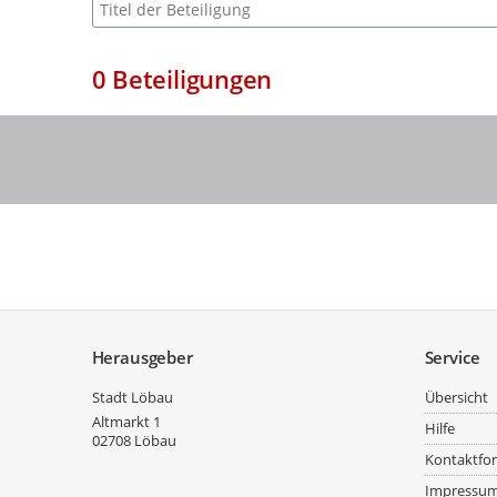
Suche nach Beteiligung
0
Beteiligungen
Service
Herausgeber
Service
Stadt Löbau
Übersicht
Altmarkt 1
Hilfe
02708
Löbau
Kontaktfo
Impressu