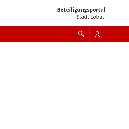
Beteiligungsportal
Stadt Löbau
e unten" zum Navigieren.
en Sie "Pfeiltaste oben" und "Pfeiltaste unten" zum Navigieren.