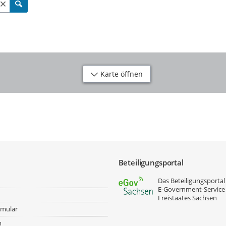
Karte öffnen
Beteiligungsportal
Das Beteiligungsportal 
E‑Government-Service
Freistaates Sachsen
rmular
m