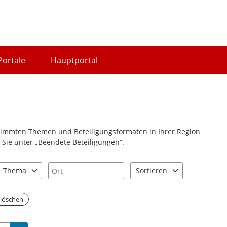
Portale
Hauptportal
stimmten Themen und Beteiligungsformaten in Ihrer Region
Sie unter „Beendete Beteiligungen“.
Ort
Thema
Sortieren
nd "Pfeiltaste unten" zum Navigieren.
zen Sie "Pfeiltaste oben" und "Pfeiltaste unten" zum Navigieren.
0 Einträge verfügbar. Benutzen Sie "Pfeiltaste oben" und "Pfeiltast
2 Einträge verfügbar. Benutz
r löschen