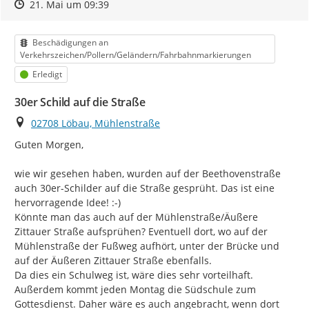
Zeitpunkt des Erstellens
Zeitpunkt des Erstellens
Zur Äußerung
21. Mai um 09:39
Kategorie
Beschädigungen an
Verkehrszeichen/Pollern/Geländern/Fahrbahnmarkierungen
Status
Erledigt
30er Schild auf die Straße
Ort
02708 Löbau, Mühlenstraße
Guten Morgen,

wie wir gesehen haben, wurden auf der Beethovenstraße 
auch 30er-Schilder auf die Straße gesprüht. Das ist eine 
hervorragende Idee! :-)

Könnte man das auch auf der Mühlenstraße/Äußere 
Zittauer Straße aufsprühen? Eventuell dort, wo auf der 
Mühlenstraße der Fußweg aufhört, unter der Brücke und 
auf der Äußeren Zittauer Straße ebenfalls.

Da dies ein Schulweg ist, wäre dies sehr vorteilhaft. 
Außerdem kommt jeden Montag die Südschule zum 
Gottesdienst. Daher wäre es auch angebracht, wenn dort 