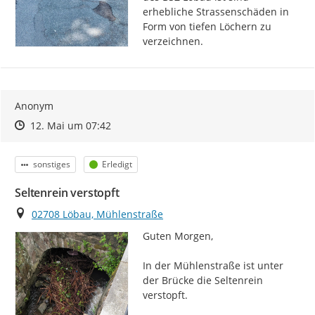
erhebliche Strassenschäden in 
Form von tiefen Löchern zu 
verzeichnen.
Anonym
Zeitpunkt des Erstellens
Zeitpunkt des Erstellens
Zur Äußerung
12. Mai um 07:42
Kategorie
Status
sonstiges
Erledigt
Seltenrein verstopft
Ort
02708 Löbau, Mühlenstraße
Guten Morgen,

In der Mühlenstraße ist unter 
der Brücke die Seltenrein 
verstopft.