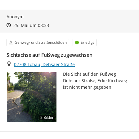
Anonym
Zeitpunkt des Erstellens
Zeitpunkt des Erstellens
Zur Äußerung
25. Mai um 08:33
Kategorie
Status
Gehweg- und Straßenschäden
Erledigt
Sichtachse auf Fußweg zugewachsen
Ort
02708 Löbau, Dehsaer Straße
Die Sicht auf den Fußweg 
Dehsaer Straße, Ecke Kirchweg 
ist nicht mehr gegeben.
2 Bilder