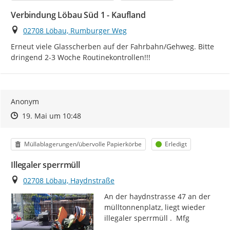
Verbindung Löbau Süd 1 - Kaufland
Ort
02708 Löbau, Rumburger Weg
Erneut viele Glasscherben auf der Fahrbahn/Gehweg. Bitte 
dringend 2-3 Woche Routinekontrollen!!!
Anonym
Zeitpunkt des Erstellens
Zeitpunkt des Erstellens
Zur Äußerung
19. Mai um 10:48
Kategorie
Status
Müllablagerungen/übervolle Papierkörbe
Erledigt
Illegaler sperrmüll
Ort
02708 Löbau, Haydnstraße
An der haydnstrasse 47 an der 
mülltonnenplatz, liegt wieder 
illegaler sperrmüll .  Mfg