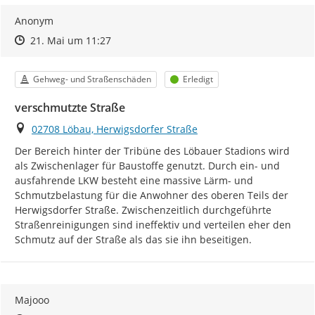
Anonym
Zeitpunkt des Erstellens
Zeitpunkt des Erstellens
Zur Äußerung
21. Mai um 11:27
Kategorie
Status
Gehweg- und Straßenschäden
Erledigt
verschmutzte Straße
Ort
02708 Löbau, Herwigsdorfer Straße
Der Bereich hinter der Tribüne des Löbauer Stadions wird 
als Zwischenlager für Baustoffe genutzt. Durch ein- und 
ausfahrende LKW besteht eine massive Lärm- und 
Schmutzbelastung für die Anwohner des oberen Teils der 
Herwigsdorfer Straße. Zwischenzeitlich durchgeführte 
Straßenreinigungen sind ineffektiv und verteilen eher den 
Schmutz auf der Straße als das sie ihn beseitigen.
Majooo