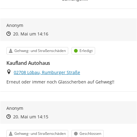
Anonym
Zeitpunkt des Erstellens
Zeitpunkt des Erstellens
Zur Äußerung
20. Mai um 14:16
Kategorie
Status
Gehweg- und Straßenschäden
Erledigt
Kaufland Autohaus
Ort
02708 Löbau, Rumburger Straße
Erneut oder immer noch Glasscherben auf Gehweg!!
Anonym
Zeitpunkt des Erstellens
Zeitpunkt des Erstellens
Zur Äußerung
20. Mai um 14:15
Kategorie
Status
Gehweg- und Straßenschäden
Geschlossen