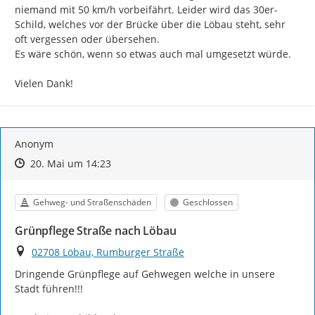
niemand mit 50 km/h vorbeifährt. Leider wird das 30er-
Schild, welches vor der Brücke über die Löbau steht, sehr 
oft vergessen oder übersehen.

Es wäre schön, wenn so etwas auch mal umgesetzt würde.

Vielen Dank!
Anonym
Zeitpunkt des Erstellens
Zeitpunkt des Erstellens
Zur Äußerung
20. Mai um 14:23
Kategorie
Status
Gehweg- und Straßenschäden
Geschlossen
Grünpflege Straße nach Löbau
Ort
02708 Löbau, Rumburger Straße
Dringende Grünpflege auf Gehwegen welche in unsere 
Stadt führen!!!
