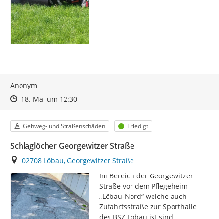
Anonym
Zeitpunkt des Erstellens
Zeitpunkt des Erstellens
Zur Äußerung
18. Mai um 12:30
Kategorie
Status
Gehweg- und Straßenschäden
Erledigt
Schlaglöcher Georgewitzer Straße
Ort
02708 Löbau, Georgewitzer Straße
Im Bereich der Georgewitzer 
Straße vor dem Pflegeheim 
„Löbau-Nord“ welche auch 
Zufahrtsstraße zur Sporthalle 
des BSZ Löbau ist sind 