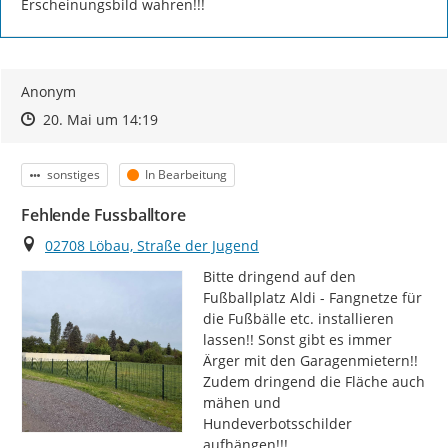
Erscheinungsbild wahren!!!
Anonym
Zeitpunkt des Erstellens
Zeitpunkt des Erstellens
Zur Äußerung
20. Mai um 14:19
Kategorie
Status
sonstiges
In Bearbeitung
Fehlende Fussballtore
Ort
02708 Löbau, Straße der Jugend
Bitte dringend auf den 
Fußballplatz Aldi - Fangnetze für 
die Fußbälle etc. installieren 
lassen!! Sonst gibt es immer 
Ärger mit den Garagenmietern!! 
Zudem dringend die Fläche auch 
mähen und 
Hundeverbotsschilder 
aufhängen!!!