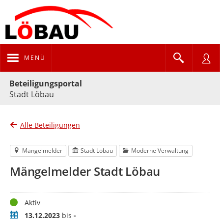
MENÜ
Portalnavigation
Beteiligungsportal
Stadt Löbau
Alle Beteiligungen
Mängelmelder
Stadt Löbau
Moderne Verwaltung
Mängelmelder Stadt Löbau
Status
Aktiv
Zeitraum
13.12.2023
bis
-