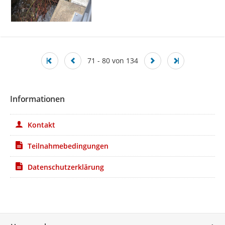
71 - 80 von 134
Informationen
Kontakt
Teilnahmebedingungen
Datenschutzerklärung
Service