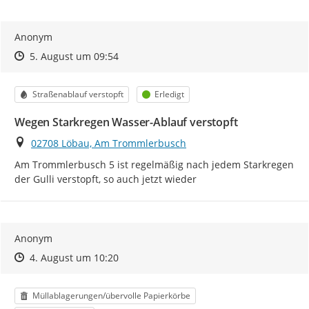
Anonym
Zeitpunkt des Erstellens
Zeitpunkt des Erstellens
Zur Äußerung
5. August um 09:54
Kategorie
Status
Straßenablauf verstopft
Erledigt
Wegen Starkregen Wasser-Ablauf verstopft
Ort
02708 Löbau, Am Trommlerbusch
Am Trommlerbusch 5 ist regelmäßig nach jedem Starkregen 
der Gulli verstopft, so auch jetzt wieder
Anonym
Zeitpunkt des Erstellens
Zeitpunkt des Erstellens
Zur Äußerung
4. August um 10:20
Kategorie
Müllablagerungen/übervolle Papierkörbe