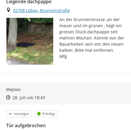
Liegende dachpappe
Ort
02708 Löbau, Brunnenstraße
An der brunnenstrasse ,an der 
mauer und im grünen , liegt ein 
grosses Stück dachpappe seit 
mehren Wochen. Könnte von der 
Bauarbeiten sein von den neuen 
balkon. Bitte mal entfernen.

Mfg
Majooo
Zeitpunkt des Erstellens
Zeitpunkt des Erstellens
Zur Äußerung
28. Juli um 18:43
Kategorie
Status
sonstiges
Erledigt
Tür aufgebrochen