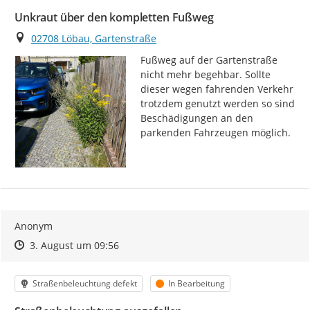
Unkraut über den kompletten Fußweg
Ort
02708 Löbau, Gartenstraße
Fußweg auf der Gartenstraße 
nicht mehr begehbar. Sollte 
dieser wegen fahrenden Verkehr 
trotzdem genutzt werden so sind 
Beschädigungen an den 
parkenden Fahrzeugen möglich.
Anonym
Zeitpunkt des Erstellens
Zeitpunkt des Erstellens
Zur Äußerung
3. August um 09:56
Kategorie
Status
Straßenbeleuchtung defekt
In Bearbeitung