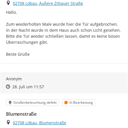
Ort
02708 Löbau, Äußere Zittauer Straße
Hallo,

Zum wiederholten Male wurde hier die Tür aufgebrochen. 
In der Nacht wurde in dem Haus auch schon Licht gesehen. 
Bitte die Tür wieder schließen lassen, damit es keine bösen 
Überraschungen gibt.

Beste Grüße
Anonym
Zeitpunkt des Erstellens
Zeitpunkt des Erstellens
Zur Äußerung
28. Juli um 11:57
Kategorie
Status
Straßenbeleuchtung defekt
In Bearbeitung
Blumenstraße
Ort
02708 Löbau, Blumenstraße