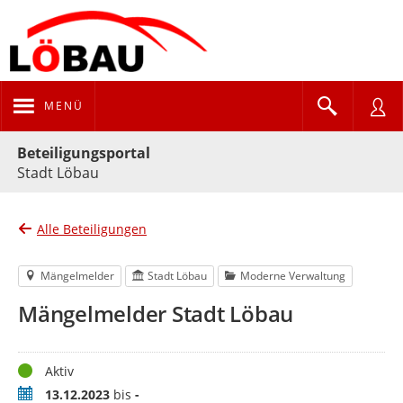
MENÜ
Portalnavigation
Beteiligungsportal
Stadt Löbau
Alle Beteiligungen
Mängelmelder
Stadt Löbau
Moderne Verwaltung
Mängelmelder Stadt Löbau
Status
Aktiv
Zeitraum
13.12.2023
bis
-