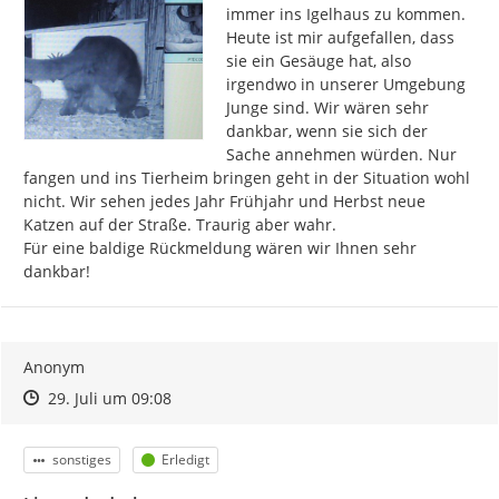
immer ins Igelhaus zu kommen. 
Heute ist mir aufgefallen, dass 
sie ein Gesäuge hat, also 
irgendwo in unserer Umgebung 
Junge sind. Wir wären sehr 
dankbar, wenn sie sich der 
Sache annehmen würden. Nur 
fangen und ins Tierheim bringen geht in der Situation wohl 
nicht. Wir sehen jedes Jahr Frühjahr und Herbst neue 
Katzen auf der Straße. Traurig aber wahr.

Für eine baldige Rückmeldung wären wir Ihnen sehr 
dankbar!
Anonym
Zeitpunkt des Erstellens
Zeitpunkt des Erstellens
Zur Äußerung
29. Juli um 09:08
Kategorie
Status
sonstiges
Erledigt