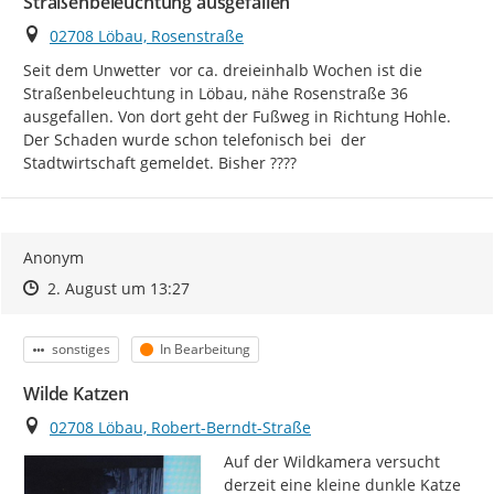
Straßenbeleuchtung ausgefallen
Ort
02708 Löbau, Rosenstraße
Seit dem Unwetter  vor ca. dreieinhalb Wochen ist die 
Straßenbeleuchtung in Löbau, nähe Rosenstraße 36 
ausgefallen. Von dort geht der Fußweg in Richtung Hohle. 
Der Schaden wurde schon telefonisch bei  der 
Stadtwirtschaft gemeldet. Bisher ????
Anonym
Zeitpunkt des Erstellens
Zeitpunkt des Erstellens
Zur Äußerung
2. August um 13:27
Kategorie
Status
sonstiges
In Bearbeitung
Wilde Katzen
Ort
02708 Löbau, Robert-Berndt-Straße
Auf der Wildkamera versucht 
derzeit eine kleine dunkle Katze 