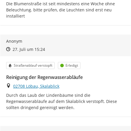
Die Blumenstraße ist seit mindestens eine Woche ohne 
Beleuchtung. bitte prüfen, die Leuchten sind erst neu 
installiert
Anonym
Zeitpunkt des Erstellens
Zeitpunkt des Erstellens
Zur Äußerung
27. Juli um 15:24
Kategorie
Status
Straßenablauf verstopft
Erledigt
Reinigung der Regenwasserabläufe
Ort
02708 Löbau, Skalablick
Durch das Laub der Lindenbäume sind die 
Regenwasserabläufe auf dem Skalablick verstopft. Diese 
sollten dringend gereinigt werden.