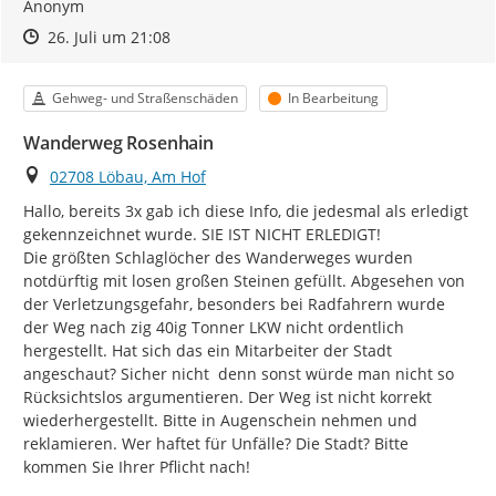
Anonym
Zeitpunkt des Erstellens
Zeitpunkt des Erstellens
Zur Äußerung
26. Juli um 21:08
Kategorie
Status
Gehweg- und Straßenschäden
In Bearbeitung
Wanderweg Rosenhain
Ort
02708 Löbau, Am Hof
Hallo, bereits 3x gab ich diese Info, die jedesmal als erledigt 
gekennzeichnet wurde. SIE IST NICHT ERLEDIGT!

Die größten Schlaglöcher des Wanderweges wurden 
notdürftig mit losen großen Steinen gefüllt. Abgesehen von 
der Verletzungsgefahr, besonders bei Radfahrern wurde 
der Weg nach zig 40ig Tonner LKW nicht ordentlich 
hergestellt. Hat sich das ein Mitarbeiter der Stadt 
angeschaut? Sicher nicht  denn sonst würde man nicht so 
Rücksichtslos argumentieren. Der Weg ist nicht korrekt 
wiederhergestellt. Bitte in Augenschein nehmen und 
reklamieren. Wer haftet für Unfälle? Die Stadt? Bitte 
kommen Sie Ihrer Pflicht nach!