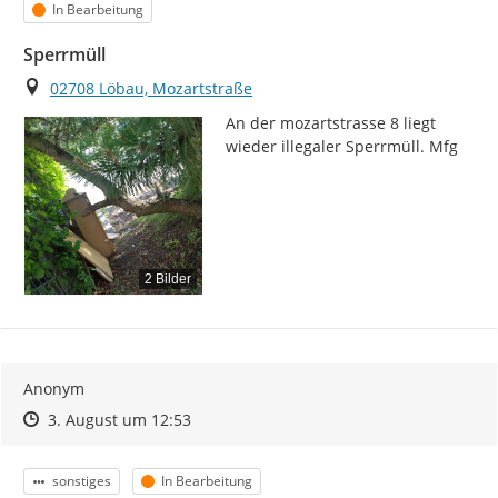
Status
In Bearbeitung
Sperrmüll
Ort
02708 Löbau, Mozartstraße
An der mozartstrasse 8 liegt 
wieder illegaler Sperrmüll. Mfg
2 Bilder
Anonym
Zeitpunkt des Erstellens
Zeitpunkt des Erstellens
Zur Äußerung
3. August um 12:53
Kategorie
Status
sonstiges
In Bearbeitung