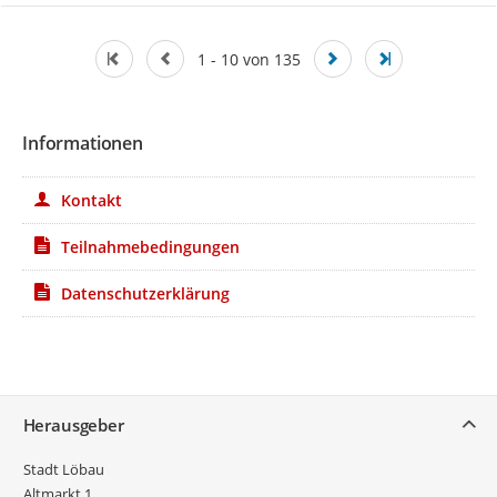
1 - 10 von 135
Informationen
Kontakt
Teilnahmebedingungen
Datenschutzerklärung
Service
Herausgeber
Stadt Löbau
Altmarkt 1