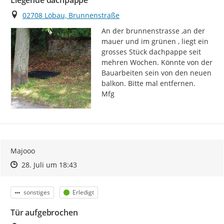
Liegende dachpappe
Ort
02708 Löbau, Brunnenstraße
An der brunnenstrasse ,an der 
mauer und im grünen , liegt ein 
grosses Stück dachpappe seit 
mehren Wochen. Könnte von der 
Bauarbeiten sein von den neuen 
balkon. Bitte mal entfernen.

Mfg
Majooo
Zeitpunkt des Erstellens
Zeitpunkt des Erstellens
Zur Äußerung
28. Juli um 18:43
Kategorie
Status
sonstiges
Erledigt
Tür aufgebrochen