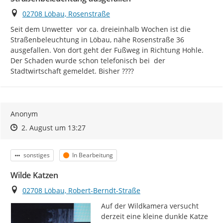
Ort
02708 Löbau, Rosenstraße
Seit dem Unwetter  vor ca. dreieinhalb Wochen ist die 
Straßenbeleuchtung in Löbau, nähe Rosenstraße 36 
ausgefallen. Von dort geht der Fußweg in Richtung Hohle. 
Der Schaden wurde schon telefonisch bei  der 
Stadtwirtschaft gemeldet. Bisher ????
Anonym
Zeitpunkt des Erstellens
Zeitpunkt des Erstellens
Zur Äußerung
2. August um 13:27
Kategorie
Status
sonstiges
In Bearbeitung
Wilde Katzen
Ort
02708 Löbau, Robert-Berndt-Straße
Auf der Wildkamera versucht 
derzeit eine kleine dunkle Katze 