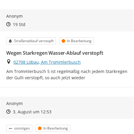
Anonym
Zeitpunkt des Erstellens
Zeitpunkt des Erstellens
Zur Äußerung
19 Std
Kategorie
Status
Straßenablauf verstopft
In Bearbeitung
Wegen Starkregen Wasser-Ablauf verstopft
Ort
02708 Löbau, Am Trommlerbusch
Am Trommlerbusch 5 ist regelmäßig nach jedem Starkregen 
der Gulli verstopft, so auch jetzt wieder
Anonym
Zeitpunkt des Erstellens
Zeitpunkt des Erstellens
Zur Äußerung
3. August um 12:53
Kategorie
Status
sonstiges
In Bearbeitung