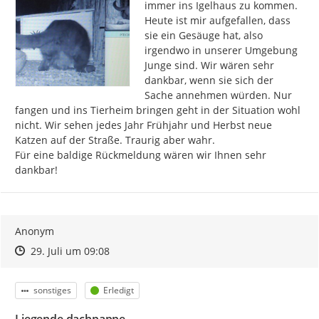
immer ins Igelhaus zu kommen. 
Heute ist mir aufgefallen, dass 
sie ein Gesäuge hat, also 
irgendwo in unserer Umgebung 
Junge sind. Wir wären sehr 
dankbar, wenn sie sich der 
Sache annehmen würden. Nur 
fangen und ins Tierheim bringen geht in der Situation wohl 
nicht. Wir sehen jedes Jahr Frühjahr und Herbst neue 
Katzen auf der Straße. Traurig aber wahr.

Für eine baldige Rückmeldung wären wir Ihnen sehr 
dankbar!
Anonym
Zeitpunkt des Erstellens
Zeitpunkt des Erstellens
Zur Äußerung
29. Juli um 09:08
Kategorie
Status
sonstiges
Erledigt