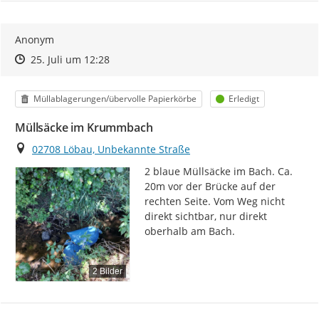
Anonym
Zeitpunkt des Erstellens
Zeitpunkt des Erstellens
Zur Äußerung
25. Juli um 12:28
Kategorie
Status
Müllablagerungen/übervolle Papierkörbe
Erledigt
Müllsäcke im Krummbach
Ort
02708 Löbau, Unbekannte Straße
2 blaue Müllsäcke im Bach. Ca. 
20m vor der Brücke auf der 
rechten Seite. Vom Weg nicht 
direkt sichtbar, nur direkt 
oberhalb am Bach.
2 Bilder