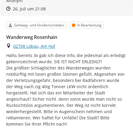
Anonym
Zeitpunkt des Erstellens
Zeitpunkt des Erstellens
Zur Äußerung
26. Juli um 21:08
Kategorie
Status
Gehweg- und Straßenschäden
In Bearbeitung
Wanderweg Rosenhain
Ort
02708 Löbau, Am Hof
Hallo, bereits 3x gab ich diese Info, die jedesmal als erledigt 
gekennzeichnet wurde. SIE IST NICHT ERLEDIGT!

Die größten Schlaglöcher des Wanderweges wurden 
notdürftig mit losen großen Steinen gefüllt. Abgesehen von 
der Verletzungsgefahr, besonders bei Radfahrern wurde 
der Weg nach zig 40ig Tonner LKW nicht ordentlich 
hergestellt. Hat sich das ein Mitarbeiter der Stadt 
angeschaut? Sicher nicht  denn sonst würde man nicht so 
Rücksichtslos argumentieren. Der Weg ist nicht korrekt 
wiederhergestellt. Bitte in Augenschein nehmen und 
reklamieren. Wer haftet für Unfälle? Die Stadt? Bitte 
kommen Sie Ihrer Pflicht nach!