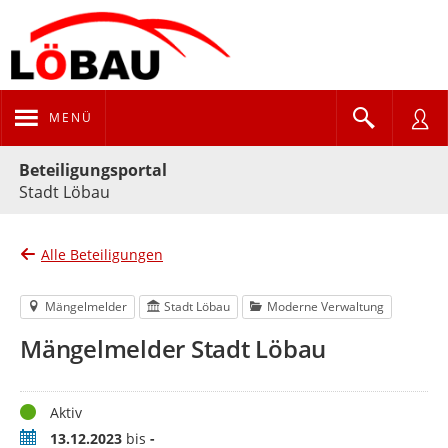
MENÜ
Portalnavigation
Beteiligungsportal
Stadt Löbau
Alle Beteiligungen
Mängelmelder
Stadt Löbau
Moderne Verwaltung
Mängelmelder Stadt Löbau
Status
Aktiv
Zeitraum
13.12.2023
bis
-