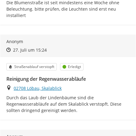
Die Blumenstraße ist seit mindestens eine Woche ohne 
Beleuchtung. bitte prüfen, die Leuchten sind erst neu 
installiert
Anonym
Zeitpunkt des Erstellens
Zeitpunkt des Erstellens
Zur Äußerung
27. Juli um 15:24
Kategorie
Status
Straßenablauf verstopft
Erledigt
Reinigung der Regenwasserabläufe
Ort
02708 Löbau, Skalablick
Durch das Laub der Lindenbäume sind die 
Regenwasserabläufe auf dem Skalablick verstopft. Diese 
sollten dringend gereinigt werden.