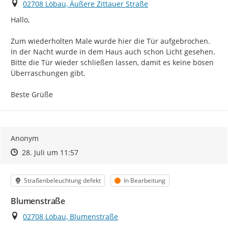
Ort
02708 Löbau, Äußere Zittauer Straße
Hallo,

Zum wiederholten Male wurde hier die Tür aufgebrochen. 
In der Nacht wurde in dem Haus auch schon Licht gesehen. 
Bitte die Tür wieder schließen lassen, damit es keine bösen 
Überraschungen gibt.

Beste Grüße
Anonym
Zeitpunkt des Erstellens
Zeitpunkt des Erstellens
Zur Äußerung
28. Juli um 11:57
Kategorie
Status
Straßenbeleuchtung defekt
In Bearbeitung
Blumenstraße
Ort
02708 Löbau, Blumenstraße