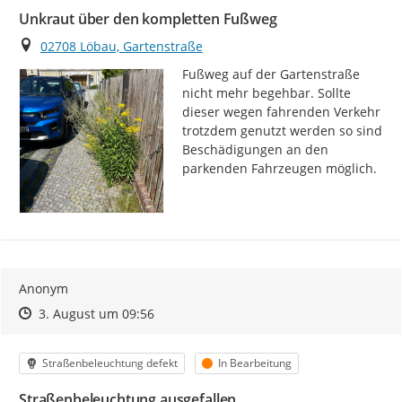
Unkraut über den kompletten Fußweg
Ort
02708 Löbau, Gartenstraße
Fußweg auf der Gartenstraße 
nicht mehr begehbar. Sollte 
dieser wegen fahrenden Verkehr 
trotzdem genutzt werden so sind 
Beschädigungen an den 
parkenden Fahrzeugen möglich.
Anonym
Zeitpunkt des Erstellens
Zeitpunkt des Erstellens
Zur Äußerung
3. August um 09:56
Kategorie
Status
Straßenbeleuchtung defekt
In Bearbeitung
Straßenbeleuchtung ausgefallen