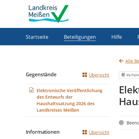
Portalnavigation
Startseite
Beteiligungen
Hilfe
Alle B
Gegenstände
Übersicht
Verfah
Elek
Elektronische Veröffentlichung
des Entwurfs der
Hau
Haushaltssatzung 2026 des
Landkreises Meißen
Status
Beend
Informationen
Übersicht