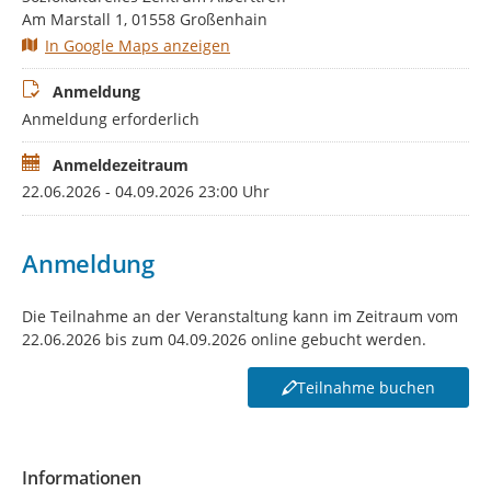
praxiserprobte Konzepte der Gesundheitsförderung bieten:
Am Marstall 1, 01558 Großenhain
Workshop 1:
Mit Spiel & Spaß zu mehr Bewegung
In Google Maps anzeigen
Workshop 2:
Schatzsuche – Mit Eltern das seelische
Anmeldung
Wohlbefinden von Kindern stärken
Anmeldung erforderlich
Workshop 3:
FREUNDE – Mit viel Gefühl
Lebenskompetenzen stärken
Anmeldezeitraum
Workshop 4:
Mahlzeit! Sprachliche Bildung, die schmeckt
22.06.2026 - 04.09.2026 23:00 Uhr
Workshop 5:
Elternarbeit als Schlüssel für digitale
Medienerziehung
Anmeldung
Das Rahmenprogramm umfasst zwei Fachvorträge sowie ein
kompaktes Spotlight, in dem Krankenkassen und Unfallkasse
Die Teilnahme an der Veranstaltung kann im Zeitraum vom
ihre Angebote für Kitas vorstellen. Die Anbieter stehen
22.06.2026 bis zum 04.09.2026 online gebucht werden.
während des Tages für Austausch und Vernetzung zur
Verfügung.
Teilnahme buchen
Informationen